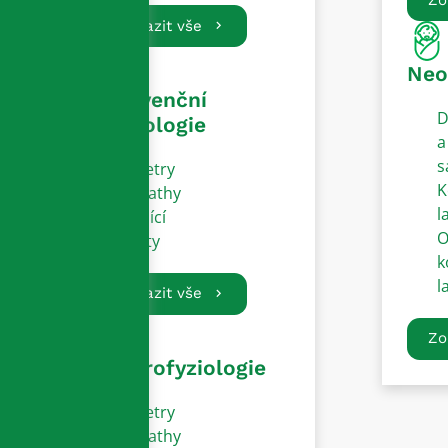
Zobrazit vše
Neo
Intervenční
D
kardiologie
a
s
Katetry
K
Sheathy
l
Vodící
O
dráty
k
l
Zobrazit vše
Zo
Elektrofyziologie
Katetry
Sheathy