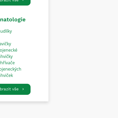
natologie
udlíky
avičky
ojenecké
ahvičky
hřívače
ojeneckých
ahviček
brazit vše