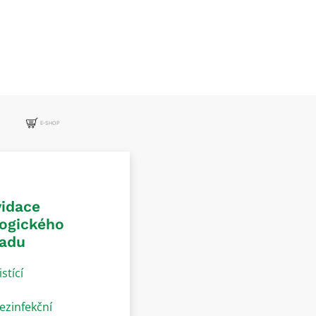
E-SHOP
vidace
logického
adu
istící
ezinfekční