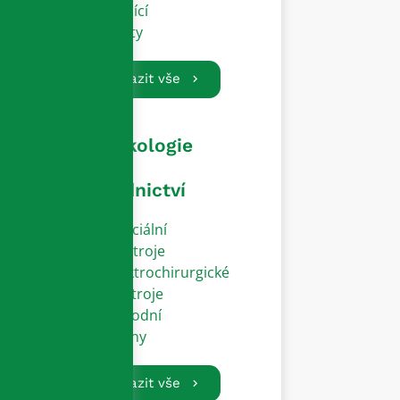
Vodící
dráty
Zobrazit vše
Gynekologie
a
porodnictví
Speciální
přístroje
Elektrochirurgické
nástroje
Porodní
zvony
Zobrazit vše