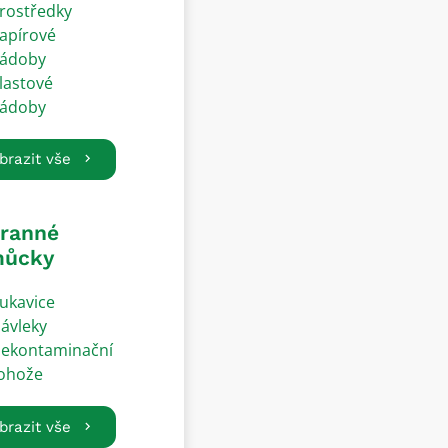
rostředky
apírové
ádoby
lastové
ádoby
brazit vše
ranné
ůcky
ukavice
ávleky
ekontaminační
ohože
brazit vše