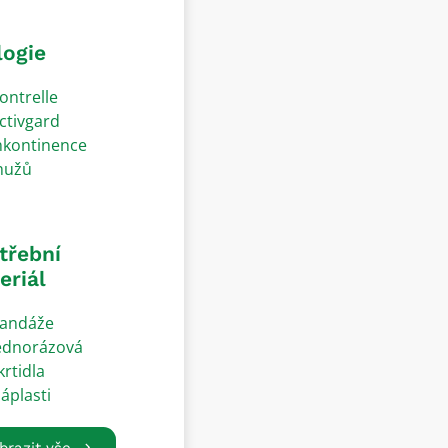
logie
ontrelle
ctivgard
nkontinence
užů
třební
eriál
andáže
ednorázová
krtidla
áplasti
brazit vše