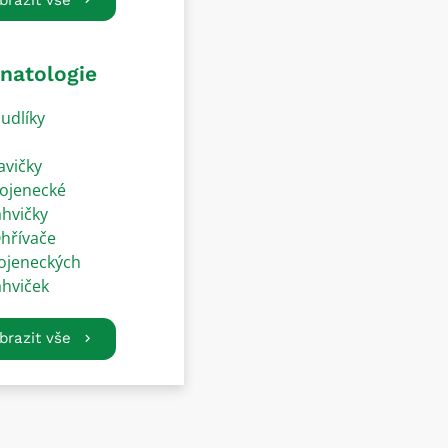
natologie
udlíky
avičky
ojenecké
ahvičky
hřívače
ojeneckých
ahviček
brazit vše