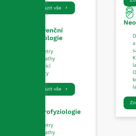
Zobrazit vše
Neo
Intervenční
D
kardiologie
a
s
Katetry
K
Sheathy
l
Vodící
O
dráty
k
l
Zobrazit vše
Zo
Elektrofyziologie
Katetry
Sheathy