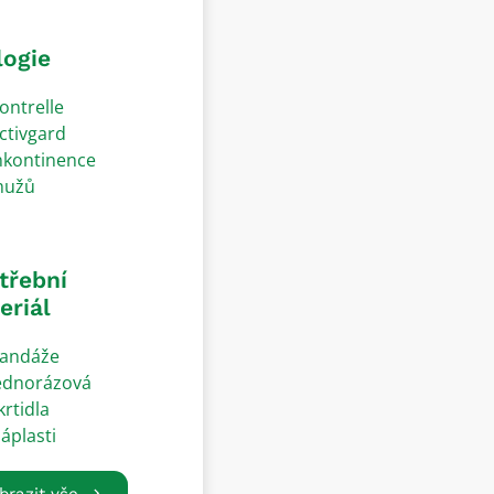
logie
ontrelle
ctivgard
nkontinence
užů
třební
eriál
andáže
ednorázová
krtidla
áplasti
brazit vše