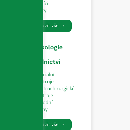
Vodící
dráty
Zobrazit vše
Gynekologie
a
porodnictví
Speciální
přístroje
Elektrochirurgické
nástroje
Porodní
zvony
Zobrazit vše