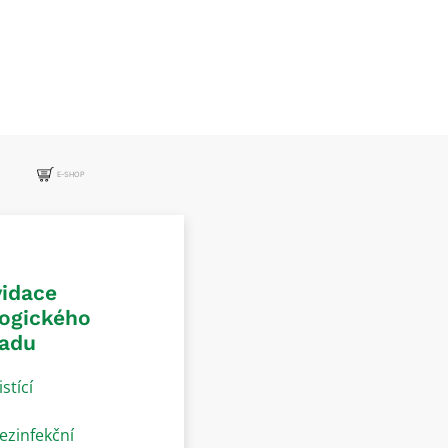
E-SHOP
vidace
logického
adu
istící
ezinfekční