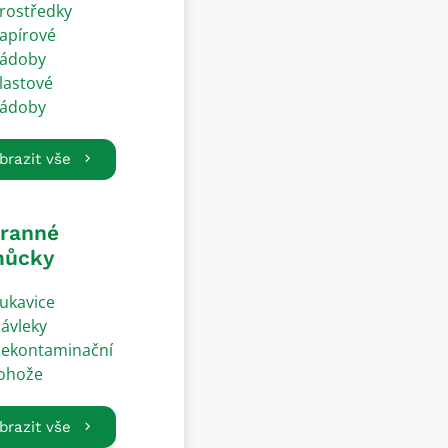
rostředky
apírové
ádoby
lastové
ádoby
brazit vše
ranné
ůcky
ukavice
ávleky
ekontaminační
ohože
brazit vše