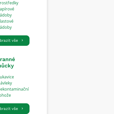
rostředky
apírové
ádoby
lastové
ádoby
brazit vše
ranné
ůcky
ukavice
ávleky
ekontaminační
ohože
brazit vše