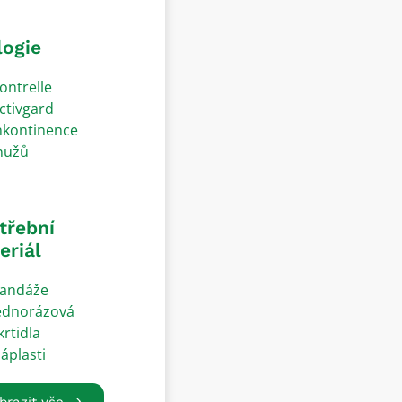
logie
ontrelle
ctivgard
nkontinence
užů
třební
eriál
andáže
ednorázová
krtidla
áplasti
brazit vše