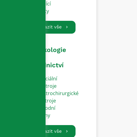
Vodící
dráty
Zobrazit vše
Gynekologie
a
porodnictví
Speciální
přístroje
Elektrochirurgické
nástroje
Porodní
zvony
Zobrazit vše