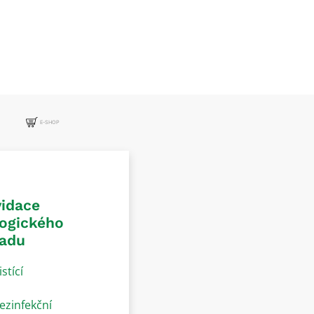
E-SHOP
vidace
logického
adu
istící
ezinfekční