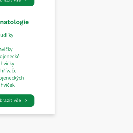
natologie
udlíky
avičky
ojenecké
ahvičky
hřívače
ojeneckých
ahviček
brazit vše