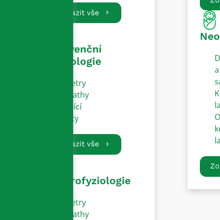
Zobrazit vše
Neo
Intervenční
D
kardiologie
a
s
Katetry
K
Sheathy
l
Vodící
O
dráty
k
l
Zobrazit vše
Zo
Elektrofyziologie
Katetry
Sheathy