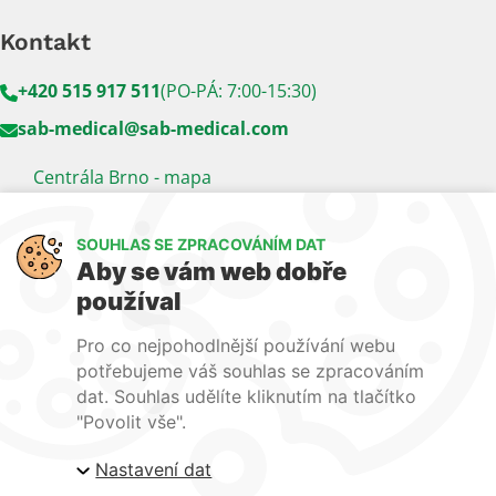
Kontakt
+420 515 917 511
(PO-PÁ: 7:00-15:30)
sab-medical@sab-medical.com
Centrála Brno - mapa
Kancelář Praha - mapa
SOUHLAS SE ZPRACOVÁNÍM DAT
Sledujte nás
Aby se vám web dobře
používal
LinkedIn
Facebook
YouTube
Pro co nejpohodlnější používání webu
Naše další weby:
potřebujeme váš souhlas se zpracováním
dat. Souhlas udělíte kliknutím na tlačítko
www.lecba-rakoviny.com
"Povolit vše".
www.zilni-poradna.com
Nastavení dat
www.lecba-bolesti.com