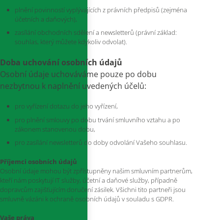
plnění povinností vyplývajících z právních předpisů (zejména
účetních a daňových),
zasílání obchodních sdělení a newsletterů (právní základ:
souhlas, který můžete kdykoliv odvolat).
Doba uchování osobních údajů
Osobní údaje uchováváme pouze po dobu
nezbytnou k naplnění uvedených účelů:
pro vyřízení dotazu do jeho vyřízení,
pro plnění smlouvy po dobu trvání smluvního vztahu a po
zákonem stanovenou dobu,
pro zasílání newsletterů do doby odvolání Vašeho souhlasu.
Příjemci osobních údajů
Osobní údaje mohou být zpřístupněny našim smluvním partnerům,
kteří nám poskytují IT služby, účetní a daňové služby, případně
dopravcům zajišťujícím doručení zásilek. Všichni tito partneři jsou
smluvně vázáni k ochraně osobních údajů v souladu s GDPR.
Vaše práva