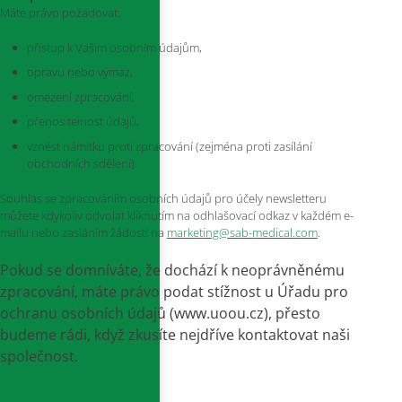
Máte právo požadovat:
přístup k Vašim osobním údajům,
opravu nebo výmaz,
omezení zpracování,
přenositelnost údajů,
vznést námitku proti zpracování (zejména proti zasílání
obchodních sdělení).
Souhlas se zpracováním osobních údajů pro účely newsletteru
můžete kdykoliv odvolat kliknutím na odhlašovací odkaz v každém e-
mailu nebo zasláním žádosti na
marketing@sab-medical.com
.
Pokud se domníváte, že dochází k neoprávněnému
zpracování, máte právo podat stížnost u Úřadu pro
ochranu osobních údajů (www.uoou.cz), přesto
budeme rádi, když zkusíte nejdříve kontaktovat naši
společnost.