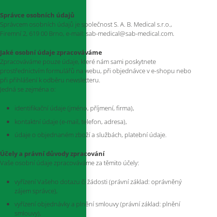
Správce osobních údajů
Správcem osobních údajů je společnost S. A. B. Medical s.r.o.,
Firemní 2, 619 00 Brno, e-mail: sab-medical@sab-medical.com.
Jaké osobní údaje zpracováváme
Zpracováváme pouze údaje, které nám sami poskytnete
prostřednictvím formulářů na webu, při objednávce v e-shopu nebo
při přihlášení k odběru newsletteru.
Jedná se zejména o:
identifikační údaje (jméno, příjmení, firma),
kontaktní údaje (e-mail, telefon, adresa),
údaje o objednaném zboží a službách, platební údaje.
Účely a právní důvody zpracování
Vaše osobní údaje zpracováváme za těmito účely:
vyřízení Vašeho dotazu či žádosti (právní základ: oprávněný
zájem správce),
vyřízení objednávky a plnění smlouvy (právní základ: plnění
smlouvy),