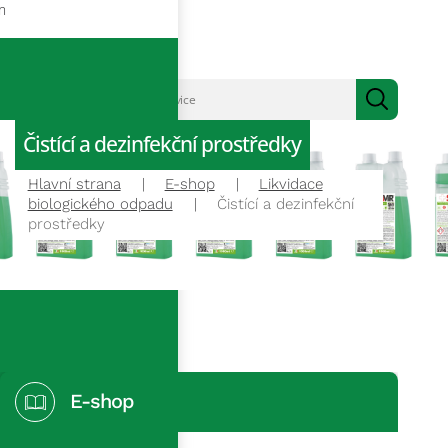
m
Čistící a dezinfekční prostředky
Hlavní strana
E-shop
Likvidace
biologického odpadu
Čistící a dezinfekční
prostředky
E-shop