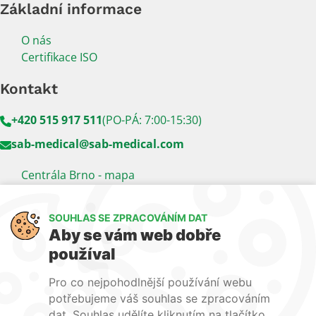
Základní informace
O nás
Certifikace ISO
Kontakt
+420 515 917 511
(PO-PÁ: 7:00-15:30)
sab-medical@sab-medical.com
Centrála Brno - mapa
Kancelář Praha - mapa
SOUHLAS SE ZPRACOVÁNÍM DAT
Sledujte nás
Aby se vám web dobře
používal
LinkedIn
Facebook
YouTube
Pro co nejpohodlnější používání webu
Naše další weby:
potřebujeme váš souhlas se zpracováním
dat. Souhlas udělíte kliknutím na tlačítko