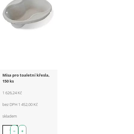
Mísa pro toaletní křesla,
150 ks
1 626,24 Kč
bez DPH 1 452,00 Kč
skladem
−
+