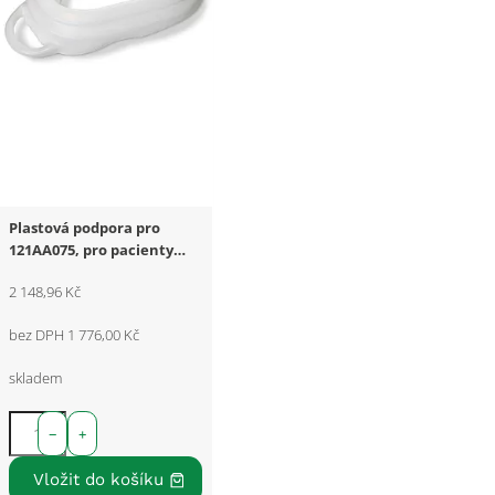
Plastová podpora pro
121AA075, pro pacienty
nad 95 kg
2 148,96 Kč
bez DPH 1 776,00 Kč
skladem
−
+