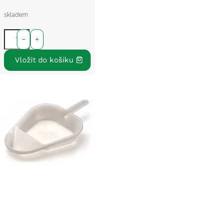
skladem
−
+