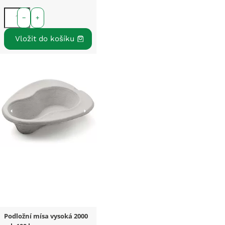
−
+
Podložní mísa vysoká 2000