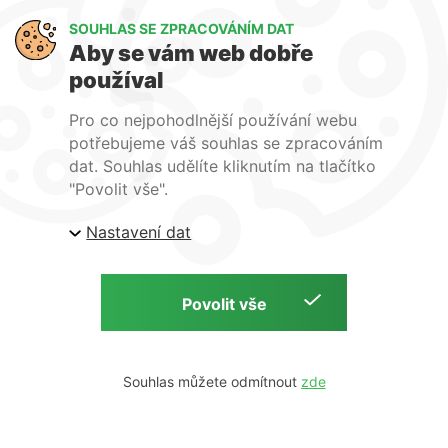
Multifunkční pohárek, 200
SOUHLAS SE ZPRACOVÁNÍM DAT
ks
Aby se vám web dobře
používal
956,48 Kč
Pro co nejpohodlnější používání webu
bez DPH 854,00 Kč
potřebujeme váš souhlas se zpracováním
info v obchodě
dat. Souhlas udělíte kliknutím na tlačítko
"Povolit vše".
−
+
Nastavení dat
Souhlas můžete odmítnout