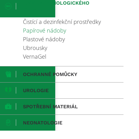
LIKVIDACE BIOLOGICKÉHO
ODPADU
Čistící a dezinfekční prostředky
Papírové nádoby
Plastové nádoby
Ubrousky
VernaGel
OCHRANNÉ POMŮCKY
UROLOGIE
SPOTŘEBNÍ MATERIÁL
NEONATOLOGIE