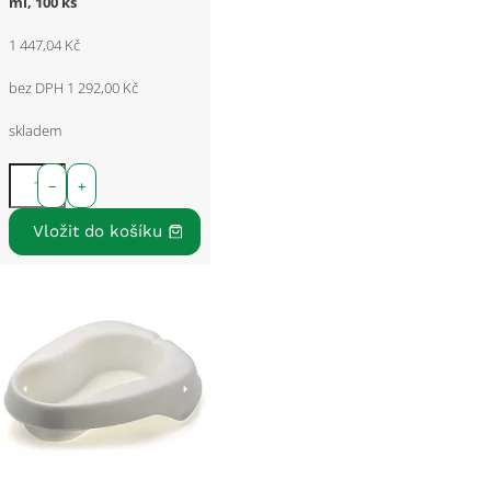
ml, 100 ks
1 447,04 Kč
bez DPH 1 292,00 Kč
skladem
−
+