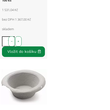
100 ks
1 531,04 Kč
bez DPH 1 367,00 Kč
skladem
−
+