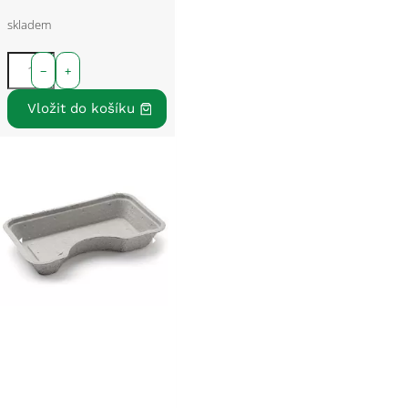
skladem
−
+