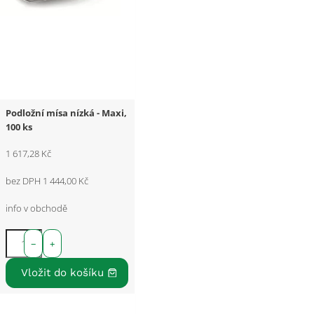
Podložní mísa nízká - Maxi,
100 ks
1 617,28 Kč
bez DPH 1 444,00 Kč
info v obchodě
−
+