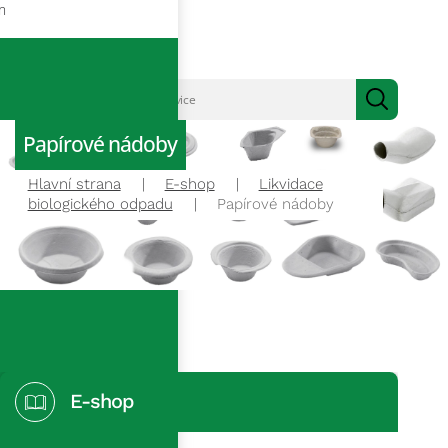
m
Papírové nádoby
Hlavní strana
E-shop
Likvidace
biologického odpadu
Papírové nádoby
E-shop