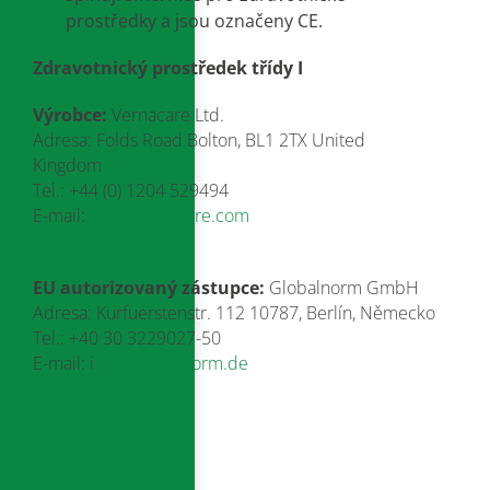
prostředky a jsou označeny CE
.
Zdravotnický prostředek třídy I
Výrobce:
Vernacare Ltd.
Adresa: Folds Road Bolton, BL1 2TX United
Kingdom
Tel.: +44 (0) 1204 529494
E-mail:
info@vernacare.com
www.vernacare.com
EU autorizovaný zástupce:
Globalnorm GmbH
Adresa: Kurfuerstenstr. 112 10787, Berlín, Německo
Tel.: +40 30 3229027-50
E-mail: i
nfo@globalnorm.de
www.globalnorm.de