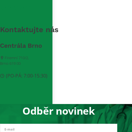
515 917 511
Kontaktujte nás
Centrála Brno
Firemní 710/2,
Brno 619 00
(PO-PÁ: 7:00-15:30)
Odběr novinek
E-mail