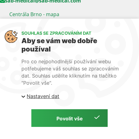
sab-medical@sab-medical.com
Centrála Brno - mapa
Kancelář Praha - mapa
SOUHLAS SE ZPRACOVÁNÍM DAT
Sledujte nás
Aby se vám web dobře
používal
LinkedIn
Facebook
YouTube
Pro co nejpohodlnější používání webu
Naše další weby:
potřebujeme váš souhlas se zpracováním
dat. Souhlas udělíte kliknutím na tlačítko
www.lecba-rakoviny.com
"Povolit vše".
www.zilni-poradna.com
Nastavení dat
www.lecba-bolesti.com
Copyright © S. A. B. Medical, 2026 | Zdravotnická technika a potřeby