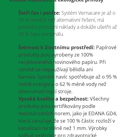
Šetří čas i peníze:
Systém Vernacare je až o
39 % levnější než alternativní řešení, má
poloviční provozní náklady a dokáže ušetřit až
33 % času personálu
.
Šetrnost k životnímu prostředí:
Papírové
produkty jsou vyrobeny ze 100%
recyklovaného novinového papíru
.
Při
výrobě se nepoužívají bělidla ani
barviva
.
Systém navíc spotřebuje až o 95 %
méně energie a o 62 % méně vody než
alternativní mycí stroje
.
Vysoká kvalita a bezpečnost:
Všechny
produkty jsou certifikovány podle
mezinárodních norem, jako je EDANA GD4,
která zaručuje, že se 100 % částic rozloží v
kanalizaci na méně než 1 mm
.
Výrobky
splňují směrnice pro zdravotnické