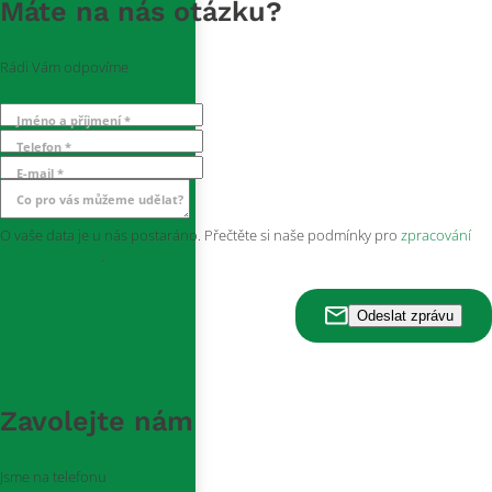
Máte na nás otázku?
Rádi Vám odpovíme
Jméno a příjmení *
Telefon *
E-mail *
Co pro vás můžeme udělat?
O vaše data je u nás postaráno. Přečtěte si naše podmínky pro
zpracování
osobních údajů
.
Zavolejte nám
Jsme na telefonu