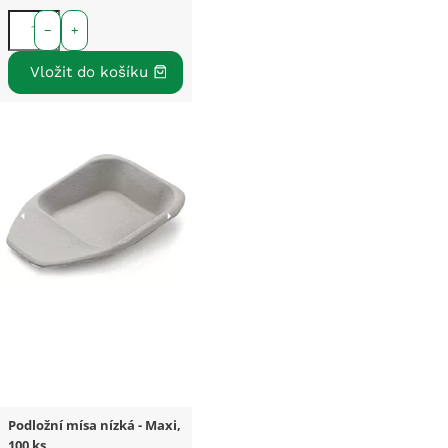
−
+
Podložní mísa nízká - Maxi,
100 ks