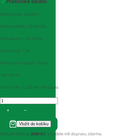
Praktické balení
Dostupnost:
skladem
Kód produktu:
101AA100
Kód varianty:
101AA100
Počet kusů:
> 50
Počet kusů v balení:
100 ks
1447.04
Kč
14,47 za ks / 12,92
bez DPH za ks
+
−
Nakupte ještě za
2000 Kč
, a budete mít dopravu zdarma.