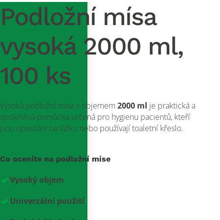
Podložní mísa
vysoká 2000 ml,
100 ks
Vysoká podložní mísa s objemem
2000 ml
je praktická a
spolehlivá pomůcka určená pro hygienu pacientů, kteří
jsou upoutáni na lůžko nebo používají toaletní křeslo.
Co oceníte na podložní míse
Vysoký objem
Univerzální použití