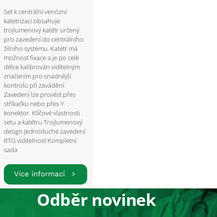
Set k centrální venózní
katetrizaci obsahuje
trojlumenový katétr určený
pro zavedení do centrálního
žilního systému. Katétr má
možnost fixace a je po celé
délce kalibrován viditelným
značením pro snadnější
kontrolu při zavádění.
Zavedení lze provést přes
stříkačku nebo přes Y
konektor. Klíčové vlastnosti
setu a katétru Trojlumenový
design Jednoduché zavedení
RTG viditelnost Kompletní
sada
Více informací
Odběr novinek