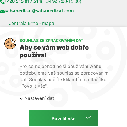
+420 515 917 511
(PO-PÁ: 7:00-15:30)
sab-medical@sab-medical.com
Centrála Brno - mapa
Kancelář Praha - mapa
SOUHLAS SE ZPRACOVÁNÍM DAT
Sledujte nás
Aby se vám web dobře
používal
LinkedIn
Facebook
YouTube
Pro co nejpohodlnější používání webu
Naše další weby:
potřebujeme váš souhlas se zpracováním
dat. Souhlas udělíte kliknutím na tlačítko
www.lecba-rakoviny.com
"Povolit vše".
www.zilni-poradna.com
Nastavení dat
www.lecba-bolesti.com