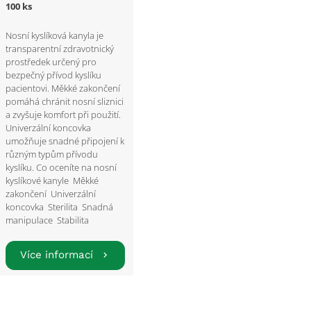
100 ks
Nosní kyslíková kanyla je
transparentní zdravotnický
prostředek určený pro
bezpečný přívod kyslíku
pacientovi. Měkké zakončení
pomáhá chránit nosní sliznici
a zvyšuje komfort při použití.
Univerzální koncovka
umožňuje snadné připojení k
různým typům přívodu
kyslíku. Co oceníte na nosní
kyslíkové kanyle Měkké
zakončení Univerzální
koncovka Sterilita Snadná
manipulace Stabilita
Více informací