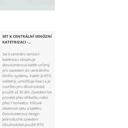
SET K CENTRÁLNÍ VENÓZNÍ
KATETRIZACI -
DVOULUMEN
Set k centrální venózní
katetrizaci obsahuje
dvoulumenový katétr určený
pro zavedení do centrálního
žilního systému. Katétr je RTG
viditelný, umožňuje fixaci a je
navržen pro dlouhodobé
použití až 30 dní. Zavedení lze
provést přes stříkačku nebo
přes Y konektor. Klíčové
vlastnosti setu a katétru
Dvoulumenový design
Jednoduché zavedení
Dlouhodobé použití RTG