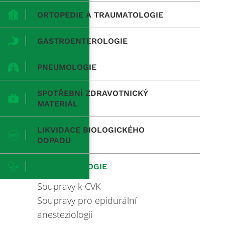
ORTOPEDIE A TRAUMATOLOGIE
GASTROENTEROLOGIE
PNEUMOLOGIE
SPOTŘEBNÍ ZDRAVOTNICKÝ
MATERIÁL
LIKVIDACE BIOLOGICKÉHO
ODPADU
ANESTEZIOLOGIE
Soupravy k CVK
Soupravy pro epidurální
anesteziologii