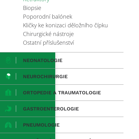
Biopsie
Poporodní balónek
Kličky ke konizaci děložního čípku
Chirurgické nástroje
Ostatní příslušenství
NEONATOLOGIE
NEUROCHIRURGIE
ORTOPEDIE A TRAUMATOLOGIE
GASTROENTEROLOGIE
PNEUMOLOGIE