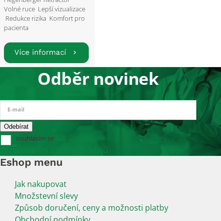
Volné ruce Lepší vizualizace
Redukce rizika Komfort pro
pacienta
Více informací
Odběr novinek
E-mail
souhlasím se
zpracováním osobních údajů
Eshop menu
Jak nakupovat
Množstevní slevy
Způsob doručení, ceny a možnosti platby
Obchodní podmínky