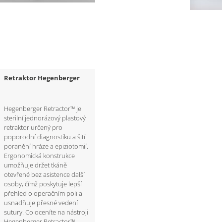
Retraktor Hegenberger
Hegenberger Retractor™ je
sterilní jednorázový plastový
retraktor určený pro
poporodní diagnostiku a šití
poranění hráze a epiziotomií.
Ergonomická konstrukce
umožňuje držet tkáně
otevřené bez asistence další
osoby, čímž poskytuje lepší
přehled o operačním poli a
usnadňuje přesné vedení
sutury. Co oceníte na nástroji
Hegenberger Retractor™