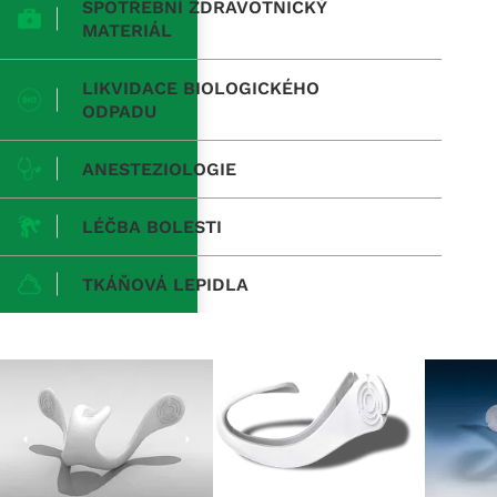
SPOTŘEBNÍ ZDRAVOTNICKÝ
MATERIÁL
LIKVIDACE BIOLOGICKÉHO
ODPADU
ANESTEZIOLOGIE
LÉČBA BOLESTI
TKÁŇOVÁ LEPIDLA