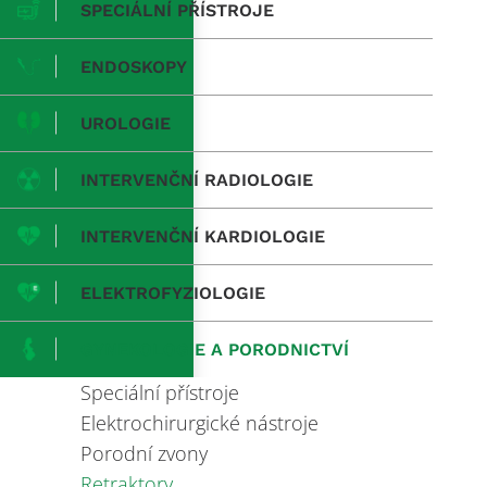
SPECIÁLNÍ PŘÍSTROJE
ENDOSKOPY
UROLOGIE
INTERVENČNÍ RADIOLOGIE
INTERVENČNÍ KARDIOLOGIE
ELEKTROFYZIOLOGIE
GYNEKOLOGIE A PORODNICTVÍ
Speciální přístroje
Elektrochirurgické nástroje
Porodní zvony
Retraktory