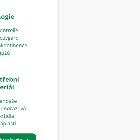
logie
ontrelle
ctivgard
nkontinence
užů
třební
eriál
andáže
ednorázová
krtidla
áplasti
brazit vše