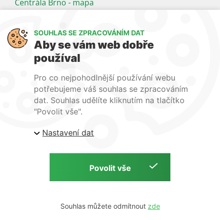
Centrála Brno - mapa
Kancelář Praha - mapa
SOUHLAS SE ZPRACOVÁNÍM DAT
Sledujte nás
Aby se vám web dobře
používal
LinkedIn
Facebook
YouTube
Pro co nejpohodlnější používání webu
Naše další weby:
potřebujeme váš souhlas se zpracováním
dat. Souhlas udělíte kliknutím na tlačítko
www.lecba-rakoviny.com
"Povolit vše".
www.zilni-poradna.com
Nastavení dat
www.lecba-bolesti.com
Copyright © S. A. B. Medical, 2026 | Zdravotnická technika a potřeby
Tvorba webu:
Souhlas můžete odmítnout