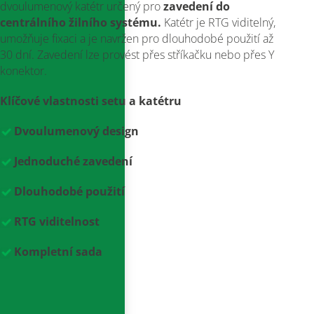
dvoulumenový katétr určený pro
zavedení do
centrálního žilního systému.
Katétr je RTG viditelný,
umožňuje fixaci a je navržen pro dlouhodobé použití až
30 dní. Zavedení lze provést přes stříkačku nebo přes Y
konektor.
Klíčové vlastnosti setu a katétru
Dvoulumenový design
Jednoduché zavedení
Dlouhodobé použití
RTG viditelnost
Kompletní sada