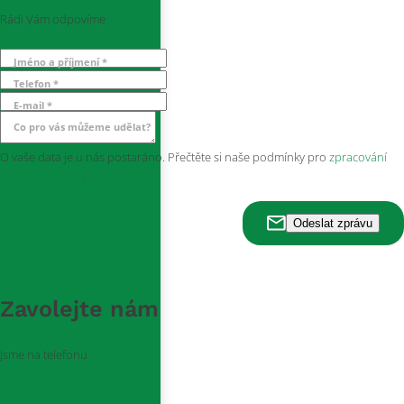
Rádi Vám odpovíme
Jméno a příjmení *
Telefon *
E-mail *
Co pro vás můžeme udělat?
O vaše data je u nás postaráno. Přečtěte si naše podmínky pro
zpracování
osobních údajů
.
Zavolejte nám
Jsme na telefonu
515 917 511