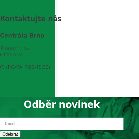
Kontaktujte nás
Centrála Brno
Firemní 710/2,
Brno 619 00
(PO-PÁ: 7:00-15:30)
Odběr novinek
E-mail