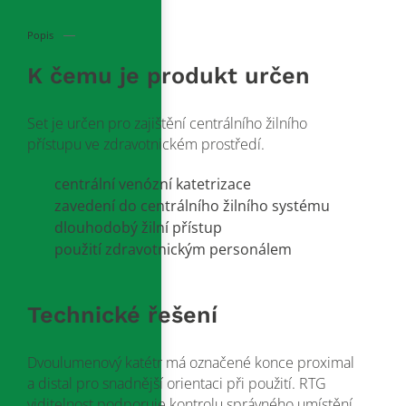
Popis
K čemu je produkt určen
Set je určen pro zajištění centrálního žilního
přístupu ve zdravotnickém prostředí.
centrální venózní katetrizace
zavedení do centrálního žilního systému
dlouhodobý žilní přístup
použití zdravotnickým personálem
Technické řešení
Dvoulumenový katétr má označené konce proximal
a distal pro snadnější orientaci při použití. RTG
viditelnost podporuje kontrolu správného umístění