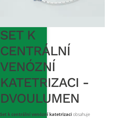
SET K
CENTRÁLNÍ
VENÓZNÍ
KATETRIZACI -
DVOULUMEN
Set k centrální venózní katetrizaci
obsahuje