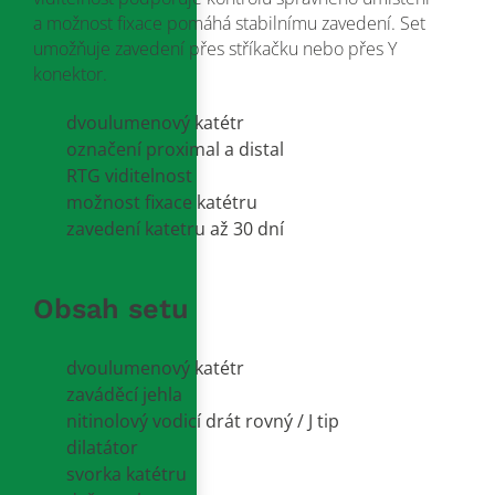
a možnost fixace pomáhá stabilnímu zavedení. Set
umožňuje zavedení přes stříkačku nebo přes Y
konektor.
dvoulumenový katétr
označení proximal a distal
RTG viditelnost
možnost fixace katétru
zavedení katetru až 30 dní
Obsah setu
dvoulumenový katétr
zaváděcí jehla
nitinolový vodicí drát rovný / J tip
dilatátor
svorka katétru