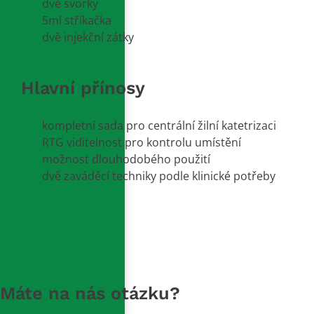
dvě svorky
5ml stříkačka
dvě injekční zátky
Hlavní přínosy
kompletní sada pro centrální žilní katetrizaci
RTG viditelnost pro kontrolu umístění
možnost dlouhodobého použití
dvě zaváděcí techniky podle klinické potřeby
Máte na nás otázku?