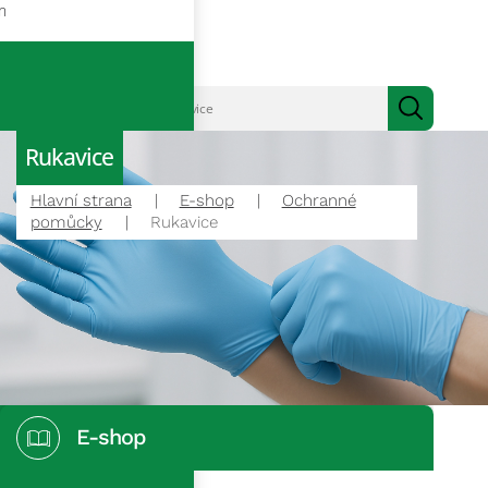
m
Rukavice
Hlavní strana
E-shop
Ochranné
pomůcky
Rukavice
E-shop