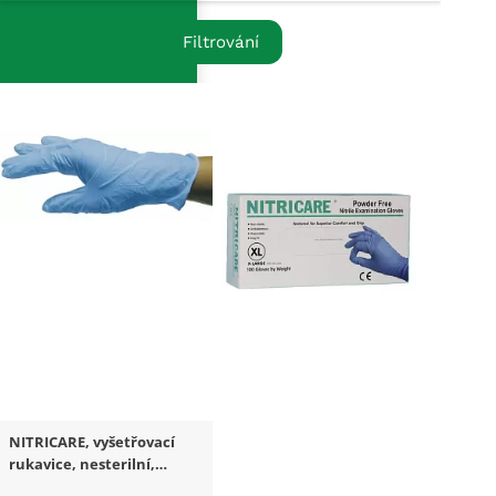
Filtrování
NITRICARE, vyšetřovací
rukavice, nesterilní,
modrá, 100 ks