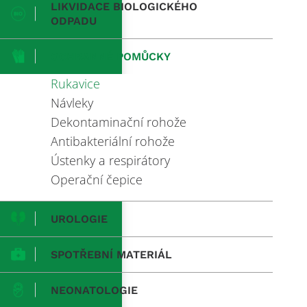
LIKVIDACE BIOLOGICKÉHO
ODPADU
OCHRANNÉ POMŮCKY
Rukavice
Návleky
Dekontaminační rohože
Antibakteriální rohože
Ústenky a respirátory
Operační čepice
UROLOGIE
SPOTŘEBNÍ MATERIÁL
NEONATOLOGIE