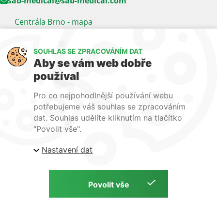
sab-medical@sab-medical.com
Centrála Brno - mapa
Kancelář Praha - mapa
SOUHLAS SE ZPRACOVÁNÍM DAT
Sledujte nás
Aby se vám web dobře
používal
LinkedIn
Facebook
YouTube
Pro co nejpohodlnější používání webu
Naše další weby:
potřebujeme váš souhlas se zpracováním
dat. Souhlas udělíte kliknutím na tlačítko
www.lecba-rakoviny.com
"Povolit vše".
www.zilni-poradna.com
Nastavení dat
www.lecba-bolesti.com
Copyright © S. A. B. Medical, 2026 | Zdravotnická technika a potřeby