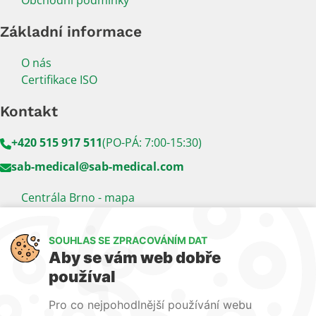
Obchodní podmínky
Základní informace
O nás
Certifikace ISO
Kontakt
+420 515 917 511
(PO-PÁ: 7:00-15:30)
sab-medical@sab-medical.com
Centrála Brno - mapa
Kancelář Praha - mapa
SOUHLAS SE ZPRACOVÁNÍM DAT
Sledujte nás
Aby se vám web dobře
používal
LinkedIn
Facebook
YouTube
Pro co nejpohodlnější používání webu