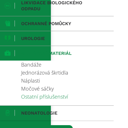
LIKVIDACE BIOLOGICKÉHO
ODPADU
OCHRANNÉ POMŮCKY
UROLOGIE
SPOTŘEBNÍ MATERIÁL
Bandáže
Jednorázová škrtidla
Náplasti
Močové sáčky
Ostatní příslušenství
NEONATOLOGIE