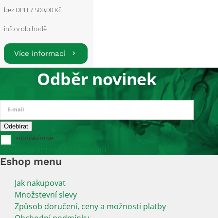
bez DPH 7 500,00 Kč
info v obchodě
Více informací
Odběr novinek
E-mail
souhlasím se
zpracováním osobních údajů
Eshop menu
Jak nakupovat
Množstevní slevy
Způsob doručení, ceny a možnosti platby