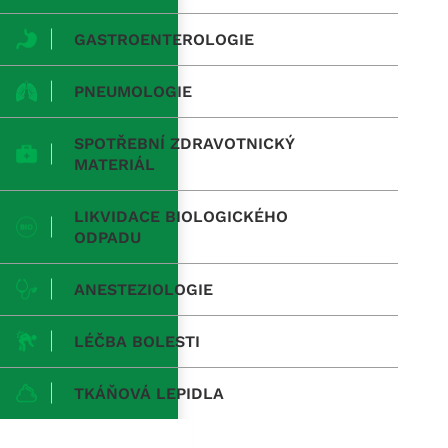
GASTROENTEROLOGIE
PNEUMOLOGIE
SPOTŘEBNÍ ZDRAVOTNICKÝ
MATERIÁL
LIKVIDACE BIOLOGICKÉHO
ODPADU
ANESTEZIOLOGIE
LÉČBA BOLESTI
TKÁŇOVÁ LEPIDLA