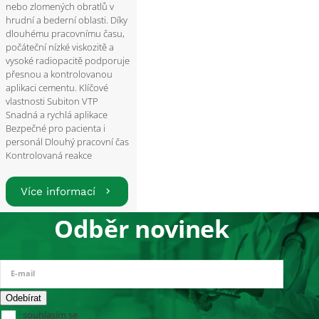
nebo zlomených obratlů v
hrudní a bederní oblasti. Díky
dlouhému pracovnímu času,
počáteční nízké viskozitě a
vysoké radiopacitě podporuje
přesnou a kontrolovanou
aplikaci cementu. Klíčové
vlastnosti Subiton VTP
Snadná a rychlá aplikace
Bezpečné pro pacienta i
personál Dlouhý pracovní čas
Kontrolovaná reakce
Více informací
Odběr novinek
E-mail
souhlasím se