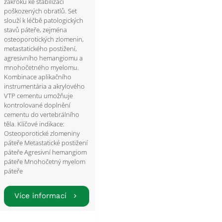
zákroku ke stabilizaci
poškozených obratlů. Set
slouží k léčbě patologických
stavů páteře, zejména
osteoporotických zlomenin,
metastatického postižení,
agresivního hemangiomu a
mnohočetného myelomu.
Kombinace aplikačního
instrumentária a akrylového
VTP cementu umožňuje
kontrolované doplnění
cementu do vertebrálního
těla. Klíčové indikace:
Osteoporotické zlomeniny
páteře Metastatické postižení
páteře Agresivní hemangiom
páteře Mnohočetný myelom
páteře
Více informací