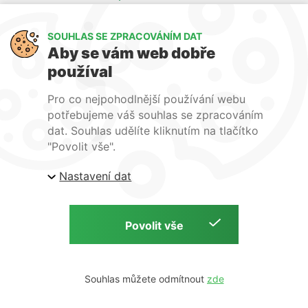
Kancelář Praha - mapa
SOUHLAS SE ZPRACOVÁNÍM DAT
Sledujte nás
Aby se vám web dobře
používal
LinkedIn
Facebook
YouTube
Pro co nejpohodlnější používání webu
Naše další weby:
potřebujeme váš souhlas se zpracováním
dat. Souhlas udělíte kliknutím na tlačítko
www.lecba-rakoviny.com
"Povolit vše".
www.zilni-poradna.com
Nastavení dat
www.lecba-bolesti.com
Copyright © S. A. B. Medical, 2026 | Zdravotnická technika a potřeby
Tvorba webu:
Souhlas můžete odmítnout