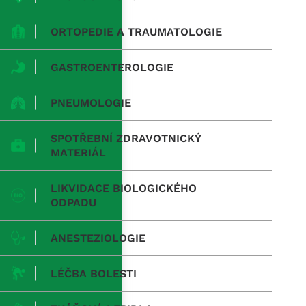
ORTOPEDIE A TRAUMATOLOGIE
GASTROENTEROLOGIE
PNEUMOLOGIE
SPOTŘEBNÍ ZDRAVOTNICKÝ
MATERIÁL
LIKVIDACE BIOLOGICKÉHO
ODPADU
ANESTEZIOLOGIE
LÉČBA BOLESTI