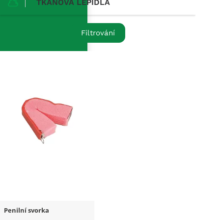
TKÁŇOVÁ LEPIDLA
Filtrování
Penilní svorka