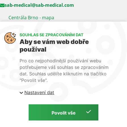
sab-medical@sab-medical.com
Centrála Brno - mapa
Kancelář Praha - mapa
SOUHLAS SE ZPRACOVÁNÍM DAT
Sledujte nás
Aby se vám web dobře
používal
LinkedIn
Facebook
YouTube
Pro co nejpohodlnější používání webu
Naše další weby:
potřebujeme váš souhlas se zpracováním
dat. Souhlas udělíte kliknutím na tlačítko
www.lecba-rakoviny.com
"Povolit vše".
www.zilni-poradna.com
Nastavení dat
www.lecba-bolesti.com
Copyright © S. A. B. Medical, 2026 | Zdravotnická technika a potřeby