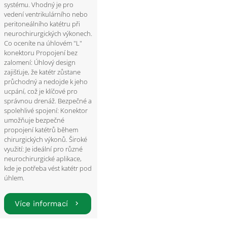
systému. Vhodný je pro
vedení ventrikulárního nebo
peritoneálního katétru při
neurochirurgických výkonech.
Co oceníte na úhlovém "L"
konektoru Propojení bez
zalomení: Úhlový design
zajišťuje, že katétr zůstane
průchodný a nedojde k jeho
ucpání, což je klíčové pro
správnou drenáž. Bezpečné a
spolehlivé spojení: Konektor
umožňuje bezpečné
propojení katétrů během
chirurgických výkonů. Široké
využití: Je ideální pro různé
neurochirurgické aplikace,
kde je potřeba vést katétr pod
úhlem.
Více informací