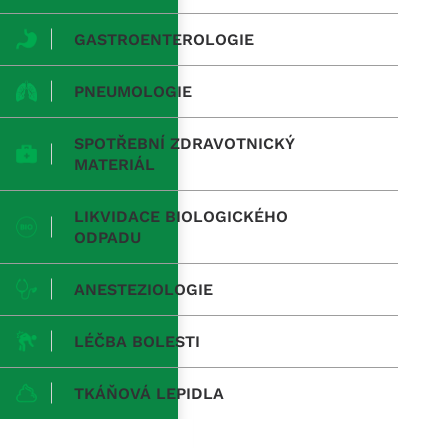
GASTROENTEROLOGIE
PNEUMOLOGIE
SPOTŘEBNÍ ZDRAVOTNICKÝ
MATERIÁL
LIKVIDACE BIOLOGICKÉHO
ODPADU
ANESTEZIOLOGIE
LÉČBA BOLESTI
TKÁŇOVÁ LEPIDLA