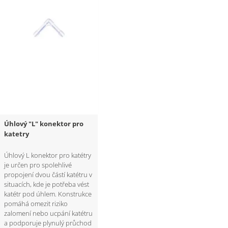
Úhlový "L" konektor pro
katetry
Úhlový L konektor pro katétry
je určen pro spolehlivé
propojení dvou částí katétru v
situacích, kde je potřeba vést
katétr pod úhlem. Konstrukce
pomáhá omezit riziko
zalomení nebo ucpání katétru
a podporuje plynulý průchod