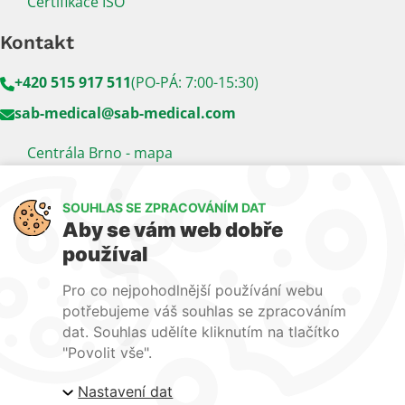
Certifikace ISO
Kontakt
+420 515 917 511
(PO-PÁ: 7:00-15:30)
sab-medical@sab-medical.com
Centrála Brno - mapa
Kancelář Praha - mapa
SOUHLAS SE ZPRACOVÁNÍM DAT
Sledujte nás
Aby se vám web dobře
používal
LinkedIn
Facebook
YouTube
Pro co nejpohodlnější používání webu
Naše další weby:
potřebujeme váš souhlas se zpracováním
dat. Souhlas udělíte kliknutím na tlačítko
www.lecba-rakoviny.com
"Povolit vše".
www.zilni-poradna.com
Nastavení dat
www.lecba-bolesti.com