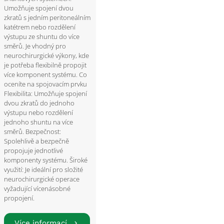
Umožňuje spojení dvou
zkratů s jedním peritoneálním
katétrem nebo rozdělení
výstupu ze shuntu do více
směrů. Je vhodný pro
neurochirurgické výkony, kde
je potřeba flexibilně propojit
více komponent systému. Co
oceníte na spojovacím prvku
Flexibilita: Umožňuje spojení
dvou zkratů do jednoho
výstupu nebo rozdělení
jednoho shuntu na více
směrů. Bezpečnost:
Spolehlivě a bezpečně
propojuje jednotlivé
komponenty systému. Široké
využití: Je ideální pro složité
neurochirurgické operace
vyžadující vícenásobné
propojení.
Více informací