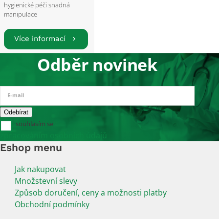
hygienické péči snadná
manipulace
Více informací
Odběr novinek
E-mail
souhlasím se
zpracováním osobních údajů
Eshop menu
Jak nakupovat
Množstevní slevy
Způsob doručení, ceny a možnosti platby
Obchodní podmínky