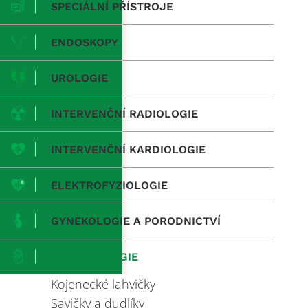
SPECIÁLNÍ PŘÍSTROJE
ENDOSKOPY
UROLOGIE
INTERVENČNÍ RADIOLOGIE
INTERVENČNÍ KARDIOLOGIE
ELEKTROFYZIOLOGIE
GYNEKOLOGIE A PORODNICTVÍ
NEONATOLOGIE
Kojenecké lahvičky
Savičky a dudlíky