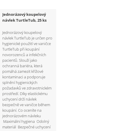
Jednorázový koupelový
návlek TurtleTub, 25 ks
Jednorázový koupelový
návlek TurtleTub je určen pro
hygienické použití ve vaničce
TurtleTub při koupání
novorozenců a infekčních
pacientů. Slouží jako
ochranná bariéra, která
pomáhá zamezit křížové
kontaminaci a podporuje
splnění hygienických
požadavků ve zdravotnickém
prostředí. Díky elastickému
uchycení drží návlek
bezpečně ve vaničce během
koupání. Co oceníte na
jednorázovém návleku
Maximální hygiena Odolný
materiál Bezpečné uchycení