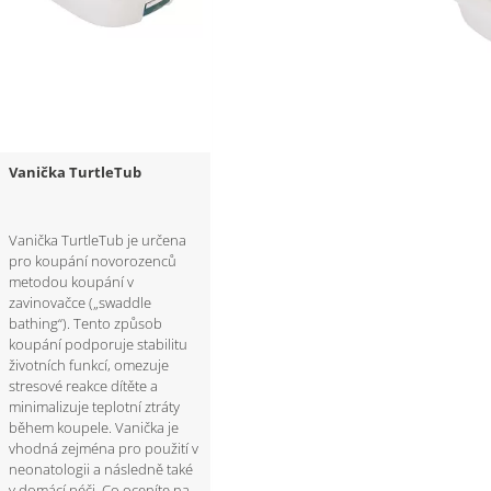
Vanička TurtleTub
Vanička TurtleTub je určena
pro koupání novorozenců
metodou koupání v
zavinovačce („swaddle
bathing“). Tento způsob
koupání podporuje stabilitu
životních funkcí, omezuje
stresové reakce dítěte a
minimalizuje teplotní ztráty
během koupele. Vanička je
vhodná zejména pro použití v
neonatologii a následně také
v domácí péči. Co oceníte na