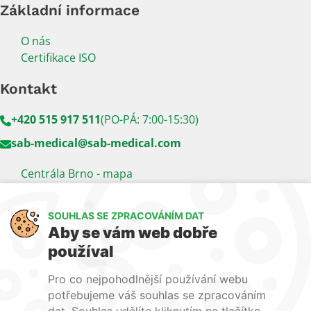
Základní informace
O nás
Certifikace ISO
Kontakt
+420 515 917 511
(PO-PÁ: 7:00-15:30)
sab-medical@sab-medical.com
Centrála Brno - mapa
Kancelář Praha - mapa
SOUHLAS SE ZPRACOVÁNÍM DAT
Sledujte nás
Aby se vám web dobře
používal
LinkedIn
Facebook
YouTube
Pro co nejpohodlnější používání webu
Naše další weby:
potřebujeme váš souhlas se zpracováním
dat. Souhlas udělíte kliknutím na tlačítko