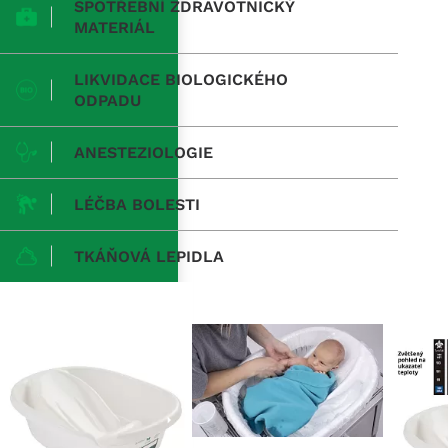
SPOTŘEBNÍ ZDRAVOTNICKÝ
MATERIÁL
LIKVIDACE BIOLOGICKÉHO
ODPADU
ANESTEZIOLOGIE
LÉČBA BOLESTI
TKÁŇOVÁ LEPIDLA