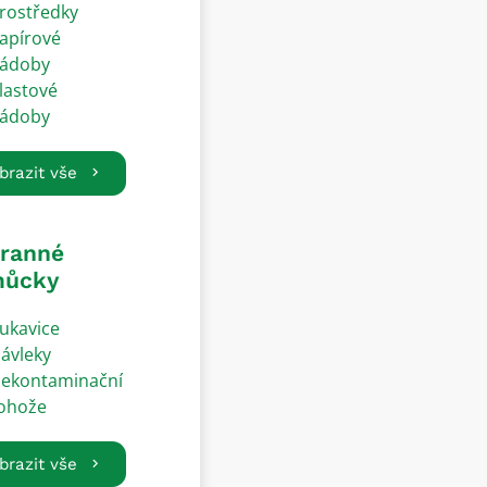
rostředky
apírové
ádoby
lastové
ádoby
brazit vše
ranné
ůcky
ukavice
ávleky
ekontaminační
ohože
brazit vše