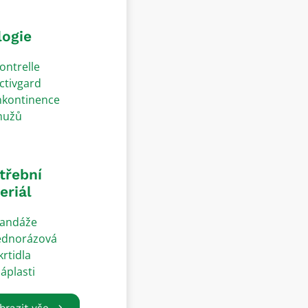
logie
ontrelle
ctivgard
nkontinence
užů
třební
eriál
andáže
ednorázová
krtidla
áplasti
brazit vše