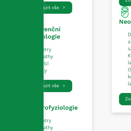
Zobrazit vše
Neo
Intervenční
D
kardiologie
a
s
Katetry
K
Sheathy
l
Vodící
O
dráty
k
l
Zobrazit vše
Zo
Elektrofyziologie
Katetry
Sheathy