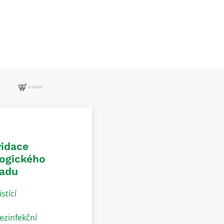
E-SHOP
vidace
logického
adu
istící
ezinfekční