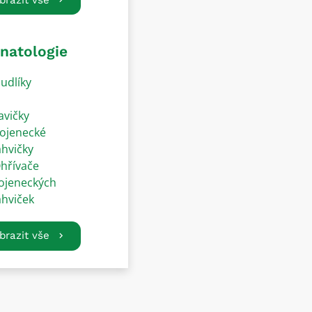
natologie
udlíky
avičky
ojenecké
ahvičky
hřívače
ojeneckých
ahviček
brazit vše