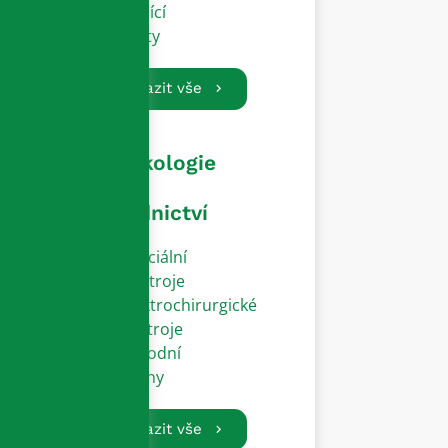
Vodící
dráty
Zobrazit vše
Gynekologie
a
porodnictví
Speciální
přístroje
Elektrochirurgické
nástroje
Porodní
zvony
Zobrazit vše