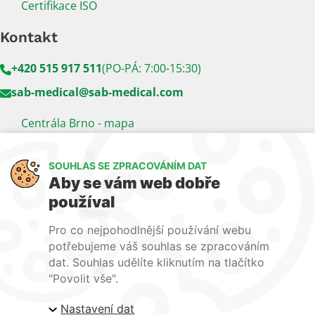
Certifikace ISO
Kontakt
+420 515 917 511
(PO-PÁ: 7:00-15:30)
sab-medical@sab-medical.com
Centrála Brno - mapa
Kancelář Praha - mapa
SOUHLAS SE ZPRACOVÁNÍM DAT
Sledujte nás
Aby se vám web dobře
používal
LinkedIn
Facebook
YouTube
Pro co nejpohodlnější používání webu
Naše další weby:
potřebujeme váš souhlas se zpracováním
dat. Souhlas udělíte kliknutím na tlačítko
www.lecba-rakoviny.com
"Povolit vše".
www.zilni-poradna.com
Nastavení dat
www.lecba-bolesti.com