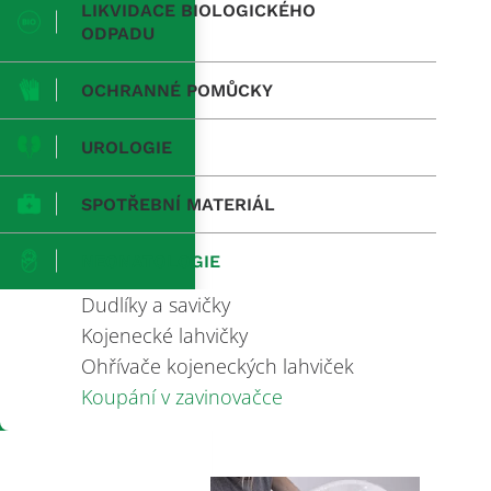
LIKVIDACE BIOLOGICKÉHO
ODPADU
OCHRANNÉ POMŮCKY
UROLOGIE
SPOTŘEBNÍ MATERIÁL
NEONATOLOGIE
Dudlíky a savičky
Kojenecké lahvičky
Ohřívače kojeneckých lahviček
Koupání v zavinovačce