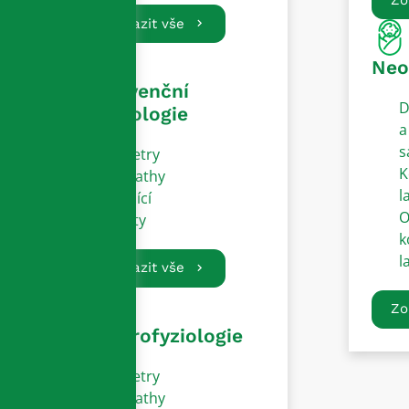
Zobrazit vše
Neo
Intervenční
D
kardiologie
a
s
Katetry
K
Sheathy
l
Vodící
O
dráty
k
l
Zobrazit vše
Zo
Elektrofyziologie
Katetry
Sheathy