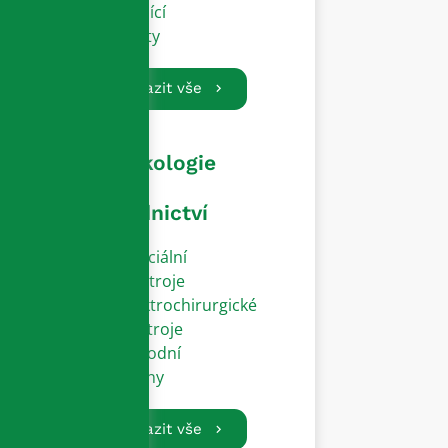
Vodící
dráty
Zobrazit vše
Gynekologie
a
porodnictví
Speciální
přístroje
Elektrochirurgické
nástroje
Porodní
zvony
Zobrazit vše