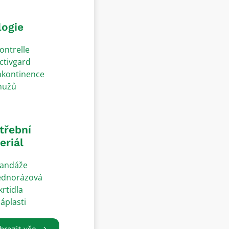
logie
ontrelle
ctivgard
nkontinence
užů
třební
eriál
andáže
ednorázová
krtidla
áplasti
brazit vše