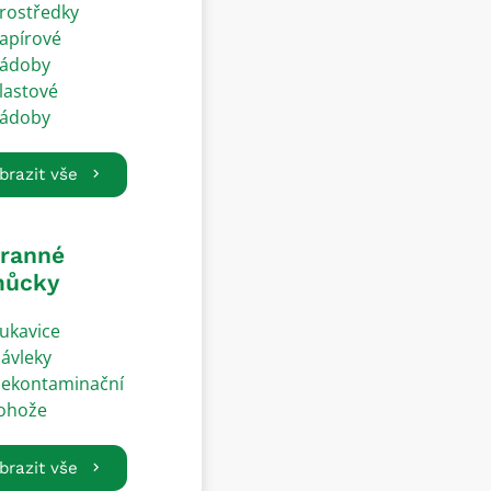
rostředky
apírové
ádoby
lastové
ádoby
brazit vše
ranné
ůcky
ukavice
ávleky
ekontaminační
ohože
brazit vše