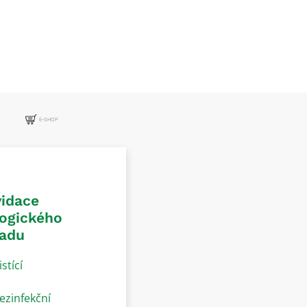
E-SHOP
vidace
logického
adu
istící
ezinfekční