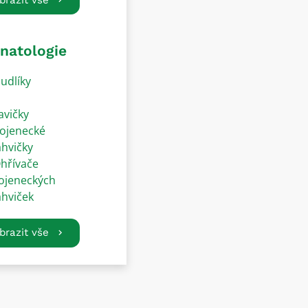
natologie
udlíky
avičky
ojenecké
ahvičky
hřívače
ojeneckých
ahviček
brazit vše