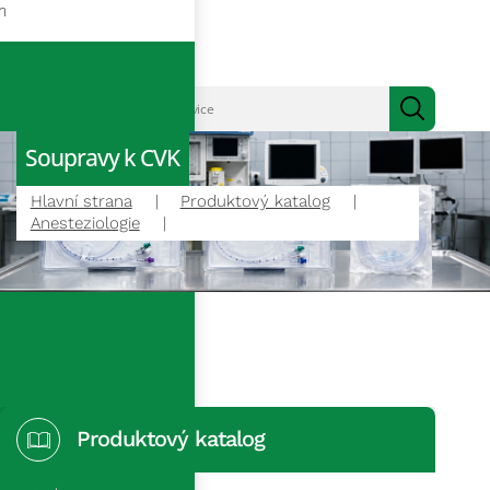
m
Soupravy k CVK
Hlavní strana
Produktový katalog
Anesteziologie
Produktový katalog