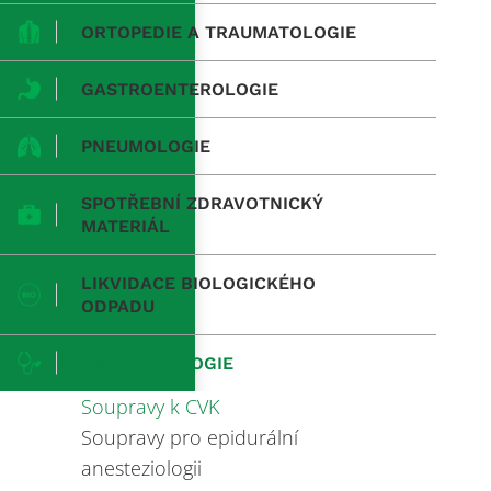
ORTOPEDIE A TRAUMATOLOGIE
GASTROENTEROLOGIE
PNEUMOLOGIE
SPOTŘEBNÍ ZDRAVOTNICKÝ
MATERIÁL
LIKVIDACE BIOLOGICKÉHO
ODPADU
ANESTEZIOLOGIE
Soupravy k CVK
Soupravy pro epidurální
anesteziologii