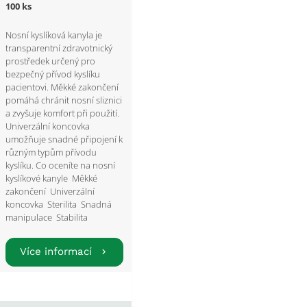
100 ks
Nosní kyslíková kanyla je
transparentní zdravotnický
prostředek určený pro
bezpečný přívod kyslíku
pacientovi. Měkké zakončení
pomáhá chránit nosní sliznici
a zvyšuje komfort při použití.
Univerzální koncovka
umožňuje snadné připojení k
různým typům přívodu
kyslíku. Co oceníte na nosní
kyslíkové kanyle Měkké
zakončení Univerzální
koncovka Sterilita Snadná
manipulace Stabilita
Více informací