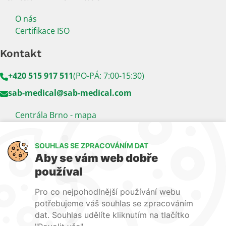
O nás
Certifikace ISO
Kontakt
+420 515 917 511
(PO-PÁ: 7:00-15:30)
sab-medical@sab-medical.com
Centrála Brno - mapa
Kancelář Praha - mapa
SOUHLAS SE ZPRACOVÁNÍM DAT
Sledujte nás
Aby se vám web dobře
používal
LinkedIn
Facebook
YouTube
Pro co nejpohodlnější používání webu
Naše další weby:
potřebujeme váš souhlas se zpracováním
dat. Souhlas udělíte kliknutím na tlačítko
www.lecba-rakoviny.com