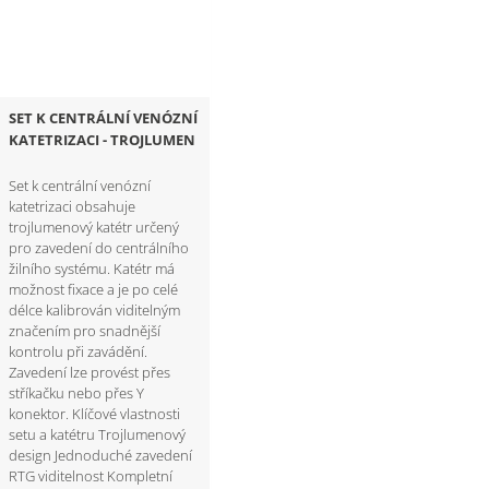
SET K CENTRÁLNÍ VENÓZNÍ
KATETRIZACI - TROJLUMEN
Set k centrální venózní
katetrizaci obsahuje
trojlumenový katétr určený
pro zavedení do centrálního
žilního systému. Katétr má
možnost fixace a je po celé
délce kalibrován viditelným
značením pro snadnější
kontrolu při zavádění.
Zavedení lze provést přes
stříkačku nebo přes Y
konektor. Klíčové vlastnosti
setu a katétru Trojlumenový
design Jednoduché zavedení
RTG viditelnost Kompletní