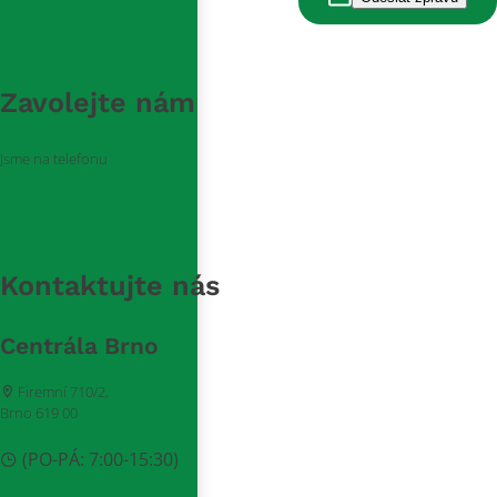
Zavolejte nám
Jsme na telefonu
515 917 511
Kontaktujte nás
Centrála Brno
Firemní 710/2,
Brno 619 00
(PO-PÁ: 7:00-15:30)