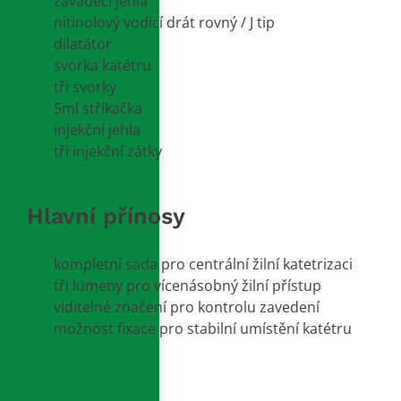
zaváděcí jehla
nitinolový vodicí drát rovný / J tip
dilatátor
svorka katétru
tři svorky
5ml stříkačka
injekční jehla
tři injekční zátky
Hlavní přínosy
kompletní sada pro centrální žilní katetrizaci
tři lumeny pro vícenásobný žilní přístup
viditelné značení pro kontrolu zavedení
možnost fixace pro stabilní umístění katétru