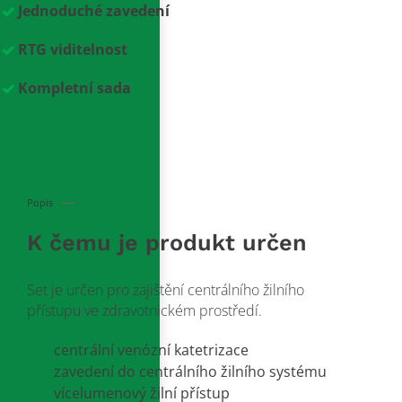
Jednoduché zavedení
RTG viditelnost
Kompletní sada
Popis
K čemu je produkt určen
Set je určen pro zajištění centrálního žilního
přístupu ve zdravotnickém prostředí.
centrální venózní katetrizace
zavedení do centrálního žilního systému
vícelumenový žilní přístup