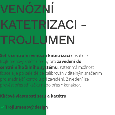
VENÓZNÍ
KATETRIZACI -
TROJLUMEN
Set k centrální venózní katetrizaci
obsahuje
trojlumenový katétr určený pro
zavedení do
centrálního žilního systému
. Katétr má možnost
fixace a je po celé délce kalibrován viditelným značením
pro snadnější kontrolu při zavádění. Zavedení lze
provést přes stříkačku nebo přes Y konektor.
Klíčové vlastnosti setu a katétru
Trojlumenový design