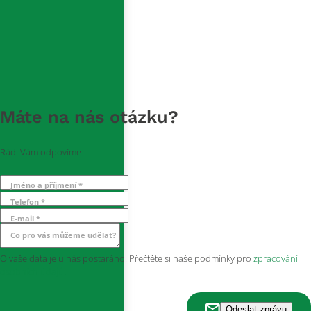
Máte na nás otázku?
Rádi Vám odpovíme
Jméno a příjmení *
Telefon *
E-mail *
Co pro vás můžeme udělat?
O vaše data je u nás postaráno. Přečtěte si naše podmínky pro
zpracování
osobních údajů
.