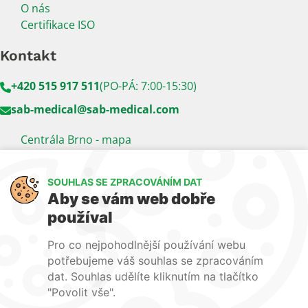
O nás
Certifikace ISO
Kontakt
+420 515 917 511
(PO-PÁ: 7:00-15:30)
sab-medical@sab-medical.com
Centrála Brno - mapa
Kancelář Praha - mapa
SOUHLAS SE ZPRACOVÁNÍM DAT
Sledujte nás
Aby se vám web dobře
používal
LinkedIn
Facebook
YouTube
Pro co nejpohodlnější používání webu
Naše další weby:
potřebujeme váš souhlas se zpracováním
dat. Souhlas udělíte kliknutím na tlačítko
www.lecba-rakoviny.com
"Povolit vše".
www.zilni-poradna.com