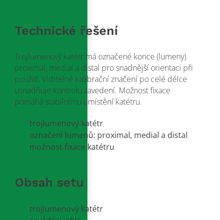
Technické řešení
Trojlumenový katétr má označené konce (lumeny)
proximal, medial a distal pro snadnější orientaci při
použití. Viditelné kalibrační značení po celé délce
usnadňuje kontrolu zavedení. Možnost fixace
pomáhá stabilnímu umístění katétru.
trojlumenový katétr
označení lumenů: proximal, medial a distal
možnost fixace katétru
Obsah setu
trojlumenový katétr