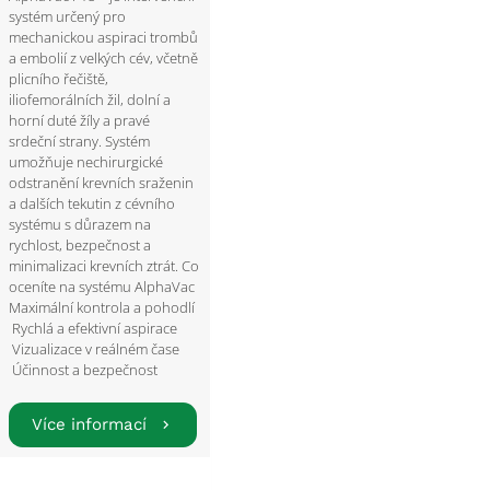
systém určený pro
mechanickou aspiraci trombů
a embolií z velkých cév, včetně
plicního řečiště,
iliofemorálních žil, dolní a
horní duté žíly a pravé
srdeční strany. Systém
umožňuje nechirurgické
odstranění krevních sraženin
a dalších tekutin z cévního
systému s důrazem na
rychlost, bezpečnost a
minimalizaci krevních ztrát. Co
oceníte na systému AlphaVac
Maximální kontrola a pohodlí
Rychlá a efektivní aspirace
Vizualizace v reálném čase
Účinnost a bezpečnost
Více informací