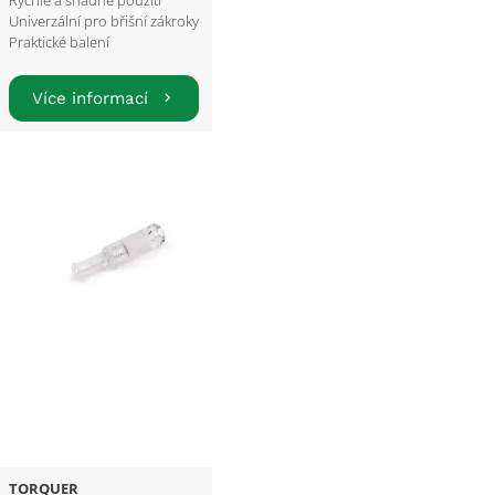
Rychlé a snadné použití
Univerzální pro břišní zákroky
Praktické balení
Více informací
TORQUER