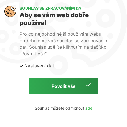
SOUHLAS SE ZPRACOVÁNÍM DAT
Aby se vám web dobře
používal
Pro co nejpohodlnější používání webu
potřebujeme váš souhlas se zpracováním
dat. Souhlas udělíte kliknutím na tlačítko
"Povolit vše".
Auryon – Technologie pro
periferní aterektomii
Nastavení dat
Auryon™ je laserový
aterektomický systém určený
k léčbě zúžení a uzávěrů
tepen dolních končetin.
Využívá krátké pulzy
ultrafialového laserového
záření o vlnové délce 355 nm
Souhlas můžete odmítnout
k odstranění
aterosklerotického materiálu
uvnitř cévy. Co získáte s