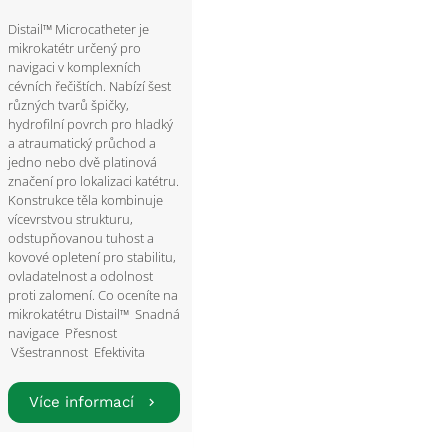
Distail™ Microcatheter je
mikrokatétr určený pro
navigaci v komplexních
cévních řečištích. Nabízí šest
různých tvarů špičky,
hydrofilní povrch pro hladký
a atraumatický průchod a
jedno nebo dvě platinová
značení pro lokalizaci katétru.
Konstrukce těla kombinuje
vícevrstvou strukturu,
odstupňovanou tuhost a
kovové opletení pro stabilitu,
ovladatelnost a odolnost
proti zalomení. Co oceníte na
mikrokatétru Distail™ Snadná
navigace Přesnost
Všestrannost Efektivita
Více informací