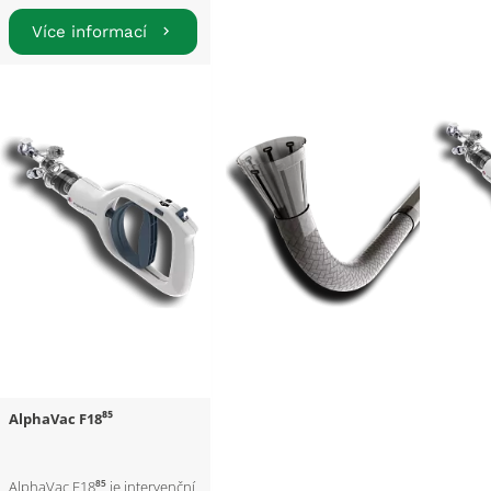
Více informací
AlphaVac F18⁸⁵
AlphaVac F18⁸⁵ je intervenční