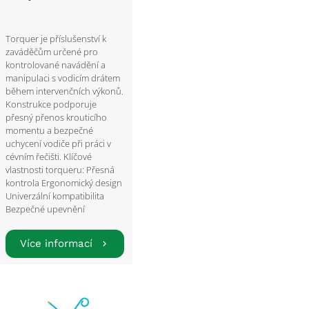
Torquer je příslušenství k
zaváděčům určené pro
kontrolované navádění a
manipulaci s vodicím drátem
během intervenčních výkonů.
Konstrukce podporuje
přesný přenos krouticího
momentu a bezpečné
uchycení vodiče při práci v
cévním řečišti. Klíčové
vlastnosti torqueru: Přesná
kontrola Ergonomický design
Univerzální kompatibilita
Bezpečné upevnění
Více informací