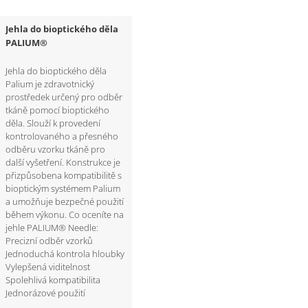
Jehla do bioptického děla
PALIUM®
Jehla do bioptického děla
Palium je zdravotnický
prostředek určený pro odběr
tkáně pomocí bioptického
děla. Slouží k provedení
kontrolovaného a přesného
odběru vzorku tkáně pro
další vyšetření. Konstrukce je
přizpůsobena kompatibilitě s
bioptickým systémem Palium
a umožňuje bezpečné použití
během výkonu. Co oceníte na
jehle PALIUM® Needle:
Precizní odběr vzorků
Jednoduchá kontrola hloubky
Vylepšená viditelnost
Spolehlivá kompatibilita
Jednorázové použití