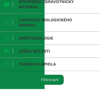
SPOTŘEBNÍ ZDRAVOTNICKÝ
MATERIÁL
LIKVIDACE BIOLOGICKÉHO
ODPADU
ANESTEZIOLOGIE
LÉČBA BOLESTI
TKÁŇOVÁ LEPIDLA
Filtrování