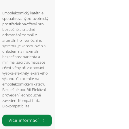
Embolektomický katétr je
specializovaný zdravotnický
prostředek navržený pro
bezpečné a snadné
odstranění trombů z
arteriálního i venózního
systému. Je konstruován s
ohledem na maximální
bezpečnost pacienta a
minimalizaci traumatizace
cévní stěny při zachování
vysoké efektivity lékařského
výkonu. Co oceníte na
embolektomickém katétru
Bezpečné použití Efektivní
provedení Jednoduché
zavedení Kompatibilita
Biokompatibilita
Více informací