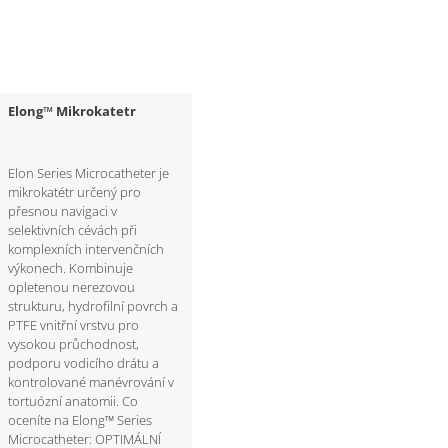
Elong™ Mikrokatetr
Elon Series Microcatheter je
mikrokatétr určený pro
přesnou navigaci v
selektivních cévách při
komplexních intervenčních
výkonech. Kombinuje
opletenou nerezovou
strukturu, hydrofilní povrch a
PTFE vnitřní vrstvu pro
vysokou průchodnost,
podporu vodicího drátu a
kontrolované manévrování v
tortuózní anatomii. Co
oceníte na Elong™ Series
Microcatheter: OPTIMÁLNÍ