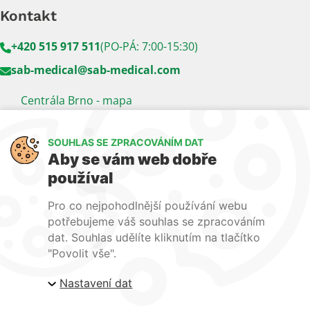
Kontakt
+420 515 917 511
(PO-PÁ: 7:00-15:30)
sab-medical@sab-medical.com
Centrála Brno - mapa
Kancelář Praha - mapa
SOUHLAS SE ZPRACOVÁNÍM DAT
Sledujte nás
Aby se vám web dobře
používal
LinkedIn
Facebook
YouTube
Pro co nejpohodlnější používání webu
Naše další weby:
potřebujeme váš souhlas se zpracováním
dat. Souhlas udělíte kliknutím na tlačítko
www.lecba-rakoviny.com
"Povolit vše".
www.zilni-poradna.com
Nastavení dat
www.lecba-bolesti.com