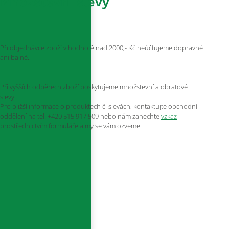
Množstevní slevy
Při objednávce zboží v hodnotě nad 2000,- Kč neúčtujeme dopravné
ani balné.
Při vyšších odběrech zboží poskytujeme množstevní a obratové
slevy!
Pro bližší informace o produktech či slevách, kontaktujte obchodní
oddělení na tel. +420 515 917 509 nebo nám zanechte
vzkaz
prostřednictvím formuláře a my se vám ozveme.