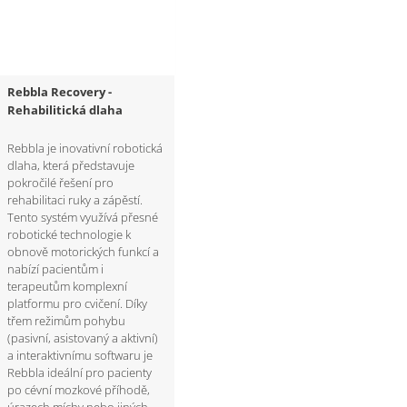
Rebbla Recovery -
Rehabilitická dlaha
Rebbla je inovativní robotická
dlaha, která představuje
pokročilé řešení pro
rehabilitaci ruky a zápěstí.
Tento systém využívá přesné
robotické technologie k
obnově motorických funkcí a
nabízí pacientům i
terapeutům komplexní
platformu pro cvičení. Díky
třem režimům pohybu
(pasivní, asistovaný a aktivní)
a interaktivnímu softwaru je
Rebbla ideální pro pacienty
po cévní mozkové příhodě,
úrazech míchy nebo jiných