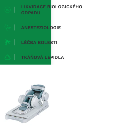
LIKVIDACE BIOLOGICKÉHO
ODPADU
ANESTEZIOLOGIE
LÉČBA BOLESTI
TKÁŇOVÁ LEPIDLA