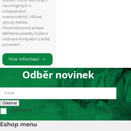
neurologických a
ortopedických
onemocněních. Klíčové
výhody Rebbla:
Personalizovaná terapie
Měřitelné výsledky Zvýšená
motivace Kompaktní a lehké
provedení
Více informací
Odběr novinek
E-mail
souhlasím se
zpracováním osobních údajů
Eshop menu