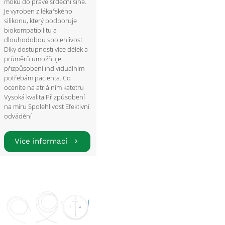
moku do pravé srdeční síně.
Je vyroben z lékařského
silikonu, který podporuje
biokompatibilitu a
dlouhodobou spolehlivost.
Díky dostupnosti více délek a
průměrů umožňuje
přizpůsobení individuálním
potřebám pacienta. Co
oceníte na atriálním katetru
Vysoká kvalita Přizpůsobení
na míru Spolehlivost Efektivní
odvádění
Více informací