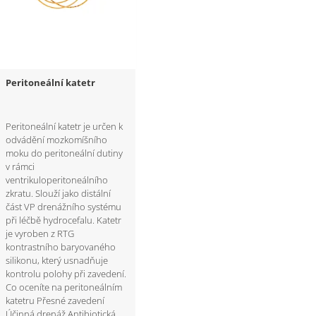
Peritoneální katetr
Peritoneální katetr je určen k
odvádění mozkomíšního
moku do peritoneální dutiny
v rámci
ventrikuloperitoneálního
zkratu. Slouží jako distální
část VP drenážního systému
při léčbě hydrocefalu. Katetr
je vyroben z RTG
kontrastního baryovaného
silikonu, který usnadňuje
kontrolu polohy při zavedení.
Co oceníte na peritoneálním
katetru Přesné zavedení
Účinná drenáž Antibiotická