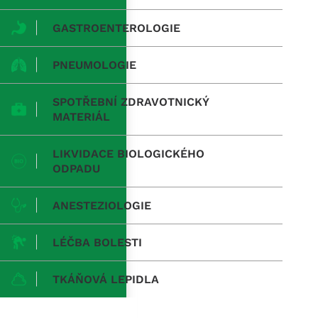
GASTROENTEROLOGIE
PNEUMOLOGIE
SPOTŘEBNÍ ZDRAVOTNICKÝ
MATERIÁL
LIKVIDACE BIOLOGICKÉHO
ODPADU
ANESTEZIOLOGIE
LÉČBA BOLESTI
TKÁŇOVÁ LEPIDLA