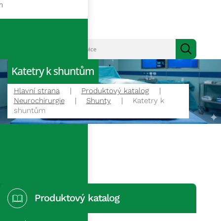
m
Katetry k shuntům
Hlavní strana
Produktový katalog
Neurochirurgie
Shunty
Katetry k
shuntům
Produktový katalog