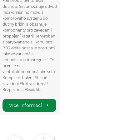
komorou a peritoneální
dutinou. Set umožňuje odvod
mozkomíšního moku z
komorového systému do
dutiny břišní a obsahuje
komponenty pro zavedení i
propojení katetrů. Je vyroben
z baryovaného silikonu pro
RTG viditelnost a je dostupný
také ve variantě s
antibiotickou impregnací. Co
oceníte na
ventrikuloperitoneálním setu
Kompletní balení Přesné
zavedení Efektivní drenáž
Bezpečnost Flexibilita
Více informací