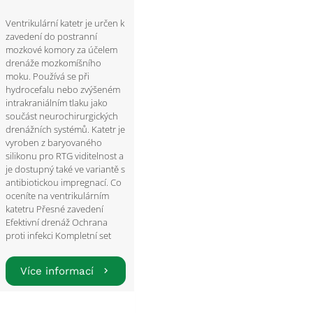
Ventrikulární katetr je určen k
zavedení do postranní
mozkové komory za účelem
drenáže mozkomíšního
moku. Používá se při
hydrocefalu nebo zvýšeném
intrakraniálním tlaku jako
součást neurochirurgických
drenážních systémů. Katetr je
vyroben z baryovaného
silikonu pro RTG viditelnost a
je dostupný také ve variantě s
antibiotickou impregnací. Co
oceníte na ventrikulárním
katetru Přesné zavedení
Efektivní drenáž Ochrana
proti infekci Kompletní set
Více informací