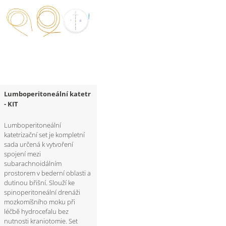
Lumboperitoneální katetr
- KIT
Lumboperitoneální
katetrizační set je kompletní
sada určená k vytvoření
spojení mezi
subarachnoidálním
prostorem v bederní oblasti a
dutinou břišní. Slouží ke
spinoperitoneální drenáži
mozkomíšního moku při
léčbě hydrocefalu bez
nutnosti kraniotomie. Set