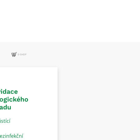
E-SHOP
vidace
logického
adu
istící
ezinfekční