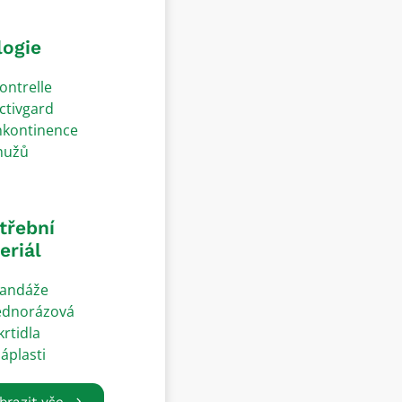
logie
ontrelle
ctivgard
nkontinence
užů
třební
eriál
andáže
ednorázová
krtidla
áplasti
brazit vše