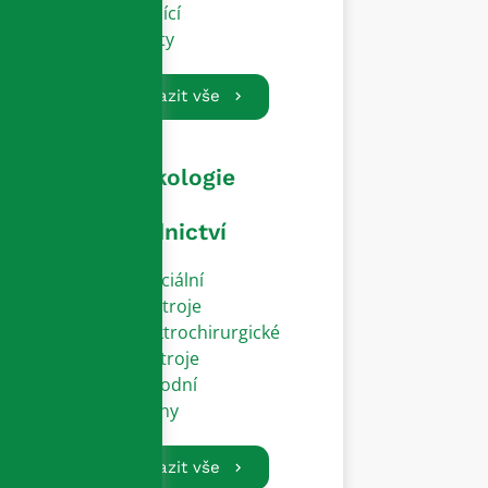
Vodící
dráty
Zobrazit vše
Gynekologie
a
porodnictví
Speciální
přístroje
Elektrochirurgické
nástroje
Porodní
zvony
Zobrazit vše