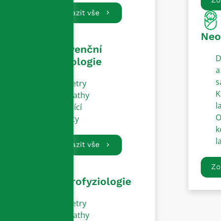
Zobrazit vše
Neo
Intervenční
D
kardiologie
a
s
Katetry
K
Sheathy
l
Vodící
O
dráty
k
l
Zobrazit vše
Zo
Elektrofyziologie
Katetry
Sheathy