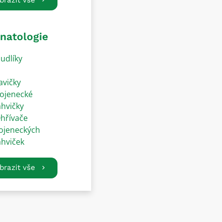
natologie
udlíky
avičky
ojenecké
ahvičky
hřívače
ojeneckých
ahviček
brazit vše