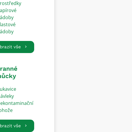
rostředky
apírové
ádoby
lastové
ádoby
brazit vše
ranné
ůcky
ukavice
ávleky
ekontaminační
ohože
brazit vše