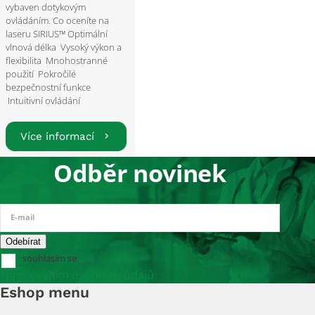
vybaven dotykovým
ovládáním. Co oceníte na
laseru SIRIUS™ Optimální
vlnová délka Vysoký výkon a
flexibilita Mnohostranné
použití Pokročilé
bezpečnostní funkce
Intuitivní ovládání
Více informací
Odběr novinek
E-mail
souhlasím se
zpracováním osobních údajů
Eshop menu