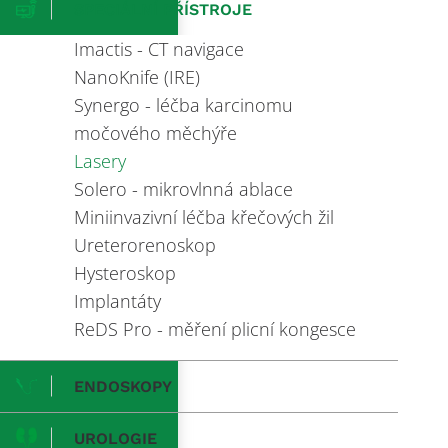
SPECIÁLNÍ PŘÍSTROJE
Imactis - CT navigace
NanoKnife (IRE)
Synergo - léčba karcinomu
močového měchýře
Lasery
Solero - mikrovlnná ablace
Miniinvazivní léčba křečových žil
Ureterorenoskop
Hysteroskop
Implantáty
ReDS Pro - měření plicní kongesce
ENDOSKOPY
UROLOGIE