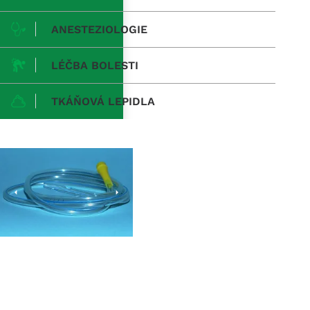
ANESTEZIOLOGIE
LÉČBA BOLESTI
TKÁŇOVÁ LEPIDLA