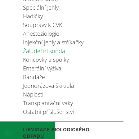
Speciální Jehly
Hadičky
Soupravy k CVK
Anesteziologie
Injekční jehly a stříkačky
Žaludeční sonda
Koncovky a spojky
Enterální výživa
Bandáže
Jednorázová škrtidla
Náplasti
Transplantační vaky
Ostatní příslušenství
LIKVIDACE BIOLOGICKÉHO
ODPADU