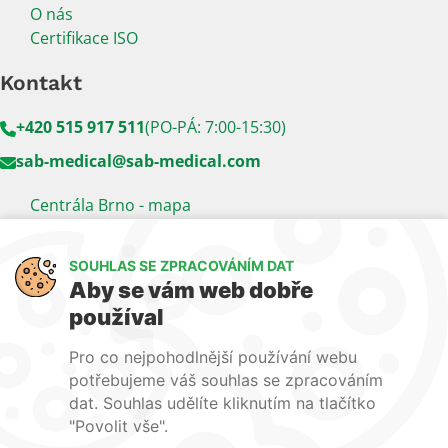
O nás
Certifikace ISO
Kontakt
+420 515 917 511
(PO-PÁ: 7:00-15:30)
sab-medical@sab-medical.com
Centrála Brno - mapa
Kancelář Praha - mapa
SOUHLAS SE ZPRACOVÁNÍM DAT
Sledujte nás
Aby se vám web dobře
používal
LinkedIn
Facebook
YouTube
Pro co nejpohodlnější používání webu
Naše další weby:
potřebujeme váš souhlas se zpracováním
dat. Souhlas udělíte kliknutím na tlačítko
www.lecba-rakoviny.com
"Povolit vše".
www.zilni-poradna.com