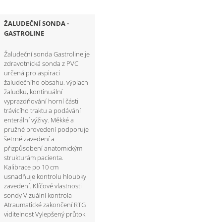
ŽALUDEČNÍ SONDA -
GASTROLINE
Žaludeční sonda Gastroline je
zdravotnická sonda z PVC
určená pro aspiraci
žaludečního obsahu, výplach
žaludku, kontinuální
vyprazdňování horní části
trávicího traktu a podávání
enterální výživy. Měkké a
pružné provedení podporuje
šetrné zavedení a
přizpůsobení anatomickým
strukturám pacienta.
Kalibrace po 10 cm
usnadňuje kontrolu hloubky
zavedení. Klíčové vlastnosti
sondy Vizuální kontrola
Atraumatické zakončení RTG
viditelnost Vylepšený průtok