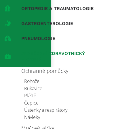
ORTOPEDIE A TRAUMATOLOGIE
GASTROENTEROLOGIE
PNEUMOLOGIE
SPOTŘEBNÍ ZDRAVOTNICKÝ
MATERIÁL
Ochranné pomůcky
Rohože
Rukavice
Pláště
Čepice
Ústenky a respirátory
Návleky
Močové sáčky