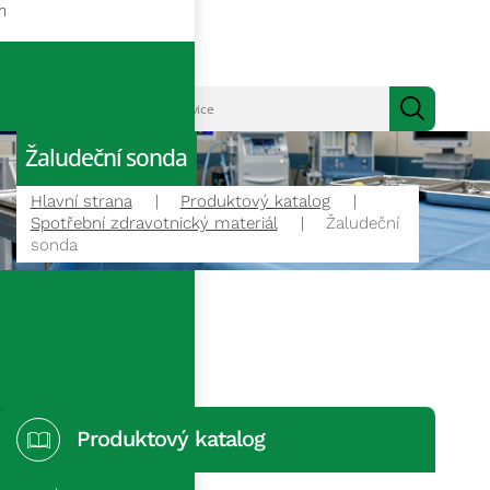
m
Žaludeční sonda
Hlavní strana
Produktový katalog
Spotřební zdravotnický materiál
Žaludeční
sonda
Produktový katalog