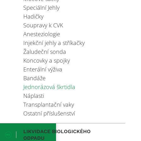
Speciální Jehly
Hadičky
Soupravy k CVK
Anesteziologie
Injekční jehly a stříkačky
Žaludeční sonda
Koncovky a spojky
Enterální výživa
Bandáže
Jednorázová škrtidla
Náplasti
Transplantační vaky
Ostatní příslušenství
LIKVIDACE BIOLOGICKÉHO
ODPADU