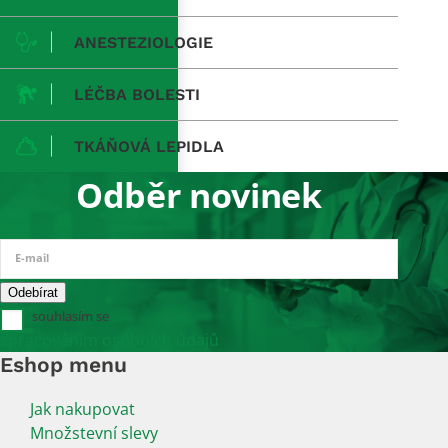
ANESTEZIOLOGIE
LÉČBA BOLESTI
TKÁŇOVÁ LEPIDLA
Odběr novinek
E-mail
souhlasím se
zpracováním osobních údajů
Eshop menu
Jak nakupovat
Množstevní slevy