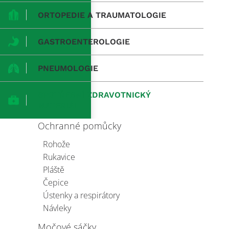
ORTOPEDIE A TRAUMATOLOGIE
GASTROENTEROLOGIE
PNEUMOLOGIE
SPOTŘEBNÍ ZDRAVOTNICKÝ
MATERIÁL
Ochranné pomůcky
Rohože
Rukavice
Pláště
Čepice
Ústenky a respirátory
Návleky
Močové sáčky