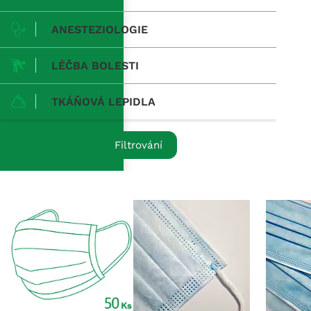
ANESTEZIOLOGIE
LÉČBA BOLESTI
TKÁŇOVÁ LEPIDLA
Filtrování