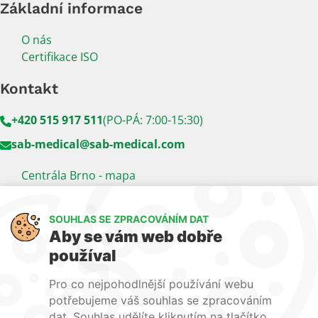
Základní informace
O nás
Certifikace ISO
Kontakt
+420 515 917 511
(PO-PÁ: 7:00-15:30)
sab-medical@sab-medical.com
Centrála Brno - mapa
Kancelář Praha - mapa
SOUHLAS SE ZPRACOVÁNÍM DAT
Sledujte nás
Aby se vám web dobře
používal
LinkedIn
Facebook
YouTube
Pro co nejpohodlnější používání webu
Naše další weby:
potřebujeme váš souhlas se zpracováním
dat. Souhlas udělíte kliknutím na tlačítko