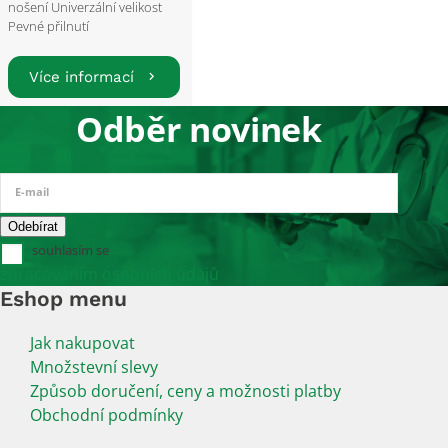
nošení Univerzální velikost
Pevné přilnutí
Více informací
Odběr novinek
E-mail
souhlasím se
zpracováním osobních údajů
Eshop menu
Jak nakupovat
Množstevní slevy
Způsob doručení, ceny a možnosti platby
Obchodní podmínky