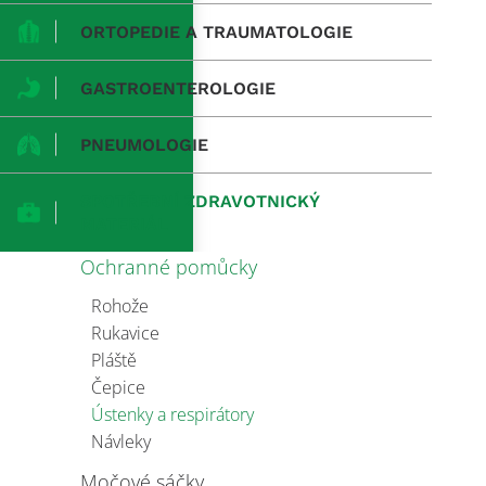
ORTOPEDIE A TRAUMATOLOGIE
GASTROENTEROLOGIE
PNEUMOLOGIE
SPOTŘEBNÍ ZDRAVOTNICKÝ
MATERIÁL
Ochranné pomůcky
Rohože
Rukavice
Pláště
Čepice
Ústenky a respirátory
Návleky
Močové sáčky