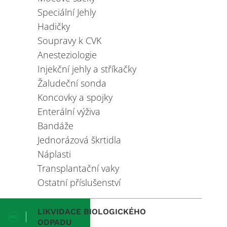
Speciální Jehly
Hadičky
Soupravy k CVK
Anesteziologie
Injekční jehly a stříkačky
Žaludeční sonda
Koncovky a spojky
Enterální výživa
Bandáže
Jednorázová škrtidla
Náplasti
Transplantační vaky
Ostatní příslušenství
LIKVIDACE BIOLOGICKÉHO
ODPADU