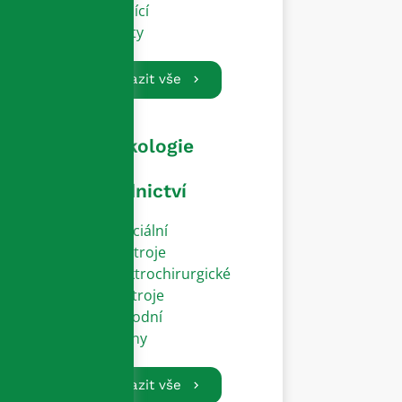
Vodící
dráty
Zobrazit vše
Gynekologie
a
porodnictví
Speciální
přístroje
Elektrochirurgické
nástroje
Porodní
zvony
Zobrazit vše