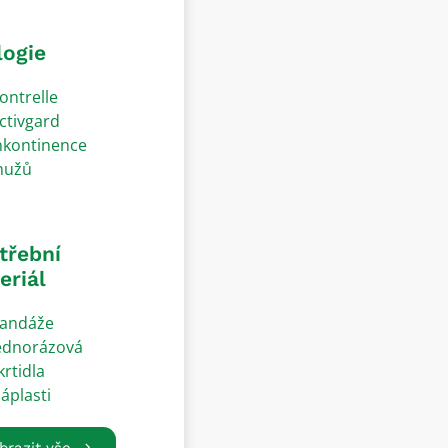
logie
ontrelle
ctivgard
nkontinence
užů
třební
eriál
andáže
ednorázová
krtidla
áplasti
brazit vše