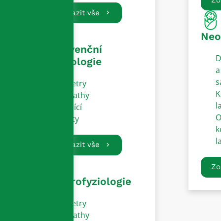
Zobrazit vše
Neo
Intervenční
D
kardiologie
a
s
Katetry
K
Sheathy
l
Vodící
O
dráty
k
l
Zobrazit vše
Zo
Elektrofyziologie
Katetry
Sheathy