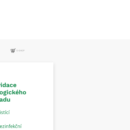
E-SHOP
vidace
logického
adu
istící
ezinfekční