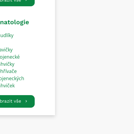
natologie
udlíky
avičky
ojenecké
ahvičky
hřívače
ojeneckých
ahviček
brazit vše