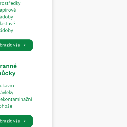
rostředky
apírové
ádoby
lastové
ádoby
brazit vše
ranné
ůcky
ukavice
ávleky
ekontaminační
ohože
brazit vše