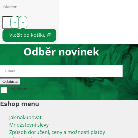
skladem
−
+
Odběr novinek
E-mail
souhlasím se
zpracováním osobních údajů
Eshop menu
Jak nakupovat
Množstevní slevy
Způsob doručení, ceny a možnosti platby