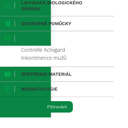
LIKVIDACE BIOLOGICKÉHO
ODPADU
OCHRANNÉ POMŮCKY
UROLOGIE
Contrelle Activgard
Inkontinence mužů
SPOTŘEBNÍ MATERIÁL
NEONATOLOGIE
Filtrování