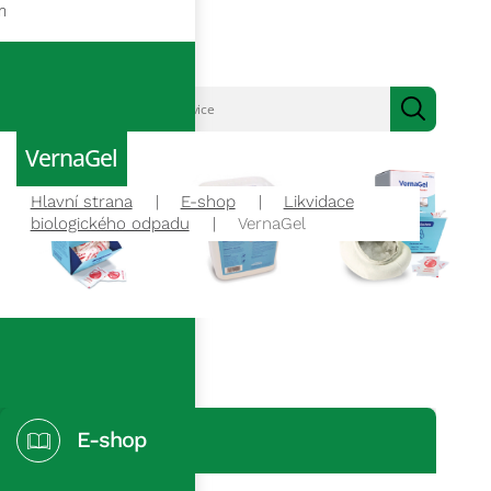
m
VernaGel
Hlavní strana
E-shop
Likvidace
biologického odpadu
VernaGel
E-shop