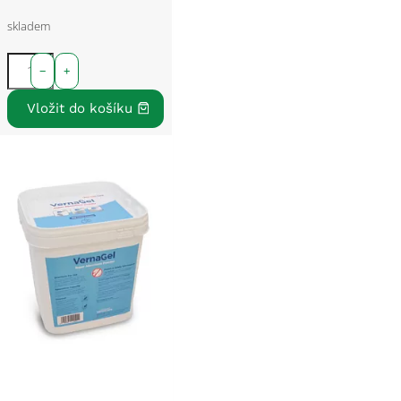
skladem
−
+