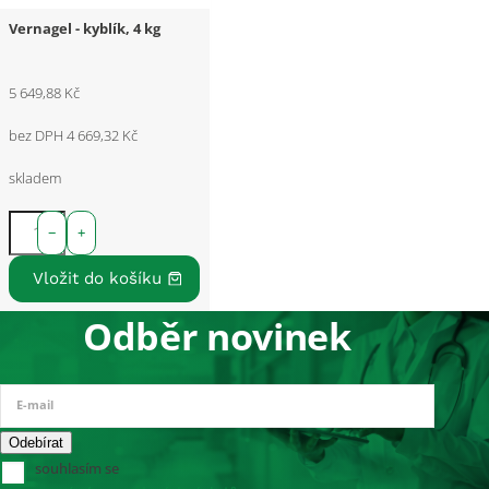
Vernagel - kyblík, 4 kg
5 649,88 Kč
bez DPH 4 669,32 Kč
skladem
−
+
Odběr novinek
E-mail
souhlasím se