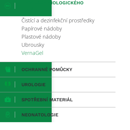
LIKVIDACE BIOLOGICKÉHO
ODPADU
Čistící a dezinfekční prostředky
Papírové nádoby
Plastové nádoby
Ubrousky
VernaGel
OCHRANNÉ POMŮCKY
UROLOGIE
SPOTŘEBNÍ MATERIÁL
NEONATOLOGIE