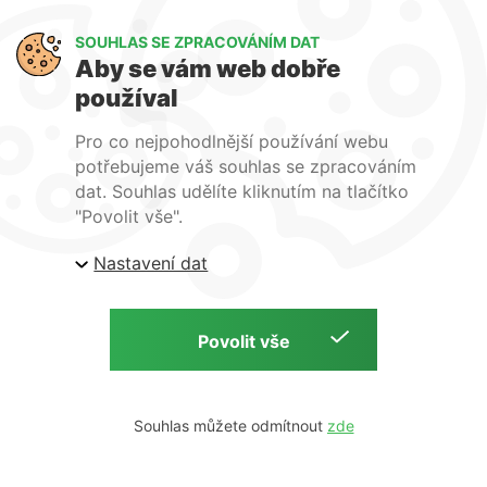
Kancelář Praha - mapa
SOUHLAS SE ZPRACOVÁNÍM DAT
Sledujte nás
Aby se vám web dobře
používal
LinkedIn
Facebook
YouTube
Pro co nejpohodlnější používání webu
Naše další weby:
potřebujeme váš souhlas se zpracováním
dat. Souhlas udělíte kliknutím na tlačítko
www.lecba-rakoviny.com
"Povolit vše".
www.zilni-poradna.com
Nastavení dat
www.lecba-bolesti.com
Copyright © S. A. B. Medical, 2026 | Zdravotnická technika a potřeby
Tvorba webu:
Souhlas můžete odmítnout