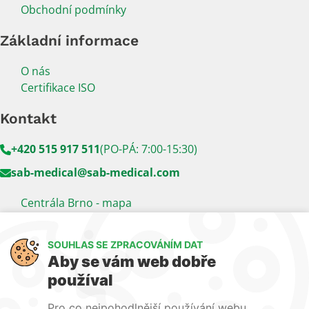
Obchodní podmínky
Základní informace
O nás
Certifikace ISO
Kontakt
+420 515 917 511
(PO-PÁ: 7:00-15:30)
sab-medical@sab-medical.com
Centrála Brno - mapa
Kancelář Praha - mapa
SOUHLAS SE ZPRACOVÁNÍM DAT
Sledujte nás
Aby se vám web dobře
používal
LinkedIn
Facebook
YouTube
Pro co nejpohodlnější používání webu