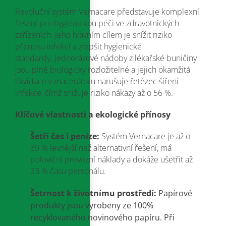
Revoluční systém Vernacare představuje komplexní
řešení pro hygienickou péči ve zdravotnických
zařízeních
.
Jeho hlavním cílem je snížit riziko
přenosu infekcí a zlepšit hygienické
standardy
.
Jednorázové nádoby z lékařské buničiny
jsou plně biologicky rozložitelné a jejich okamžitá
likvidace v macerátoru narušuje řetězec šíření
infekce, čímž snižuje riziko nákazy až o 56 %
.
Klíčové vlastnosti a ekologické přínosy
Šetří čas i peníze:
Systém Vernacare je až o
39 % levnější než alternativní řešení, má
poloviční provozní náklady a dokáže ušetřit až
33 % času personálu
.
Šetrnost k životnímu prostředí:
Papírové
produkty jsou vyrobeny ze 100%
recyklovaného novinového papíru
.
Při