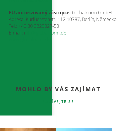
www.vernacare.com
EU autorizovaný zástupce:
Globalnorm GmbH
Adresa:
Kurfuerstenstr. 112 10787,
Berlín, Německo
Tel.: +40 30 3229027-50
E-mail: i
nfo@globalnorm.de
www.globalnorm.de
MOHLO BY VÁS ZAJÍMAT
PODÍVEJTE SE