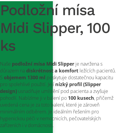
Podložní mísa
Midi Slipper, 100
ks
Naše
podložní mísa Midi Slipper
je navržena s
důrazem na
diskrétnost a komfort
ležících pacientů.
S
objemem 1300 ml
poskytuje dostatečnou kapacitu
pro spolehlivé použití. Její
nízký profil (Slipper
design)
usnadňuje umístění pod pacienta a zvyšuje
pohodlí. Nabízíme ji v balení po
100 kusech
, přičemž
uvedená cena je za toto balení, které je zároveň
minimálním odběrem. Je ideálním řešením pro
hygienickou péči v nemocnicích, pečovatelských
zařízeních i v domácnosti.