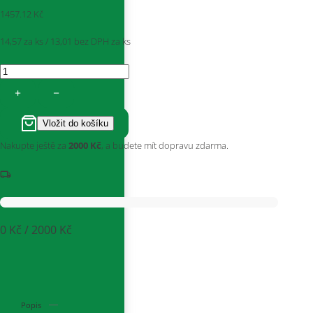
1457.12
Kč
14,57 za ks / 13,01
bez DPH za ks
+
−
Nakupte ještě za
2000 Kč
, a budete mít dopravu zdarma.
0 Kč / 2000 Kč
Popis