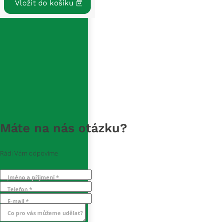
Máte na nás otázku?
Rádi Vám odpovíme
Jméno a příjmení *
Telefon *
E-mail *
Co pro vás můžeme udělat?