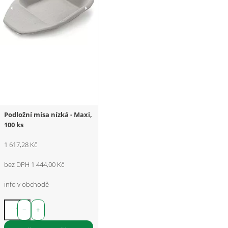
Podložní mísa nízká - Maxi,
100 ks
1 617,28 Kč
bez DPH 1 444,00 Kč
info v obchodě
−
+