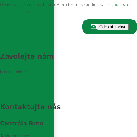
O vaše data je u nás postaráno. Přečtěte si naše podmínky pro
zpracování
osobních údajů
.
Zavolejte nám
Jsme na telefonu
515 917 511
Kontaktujte nás
Centrála Brno
Firemní 710/2,