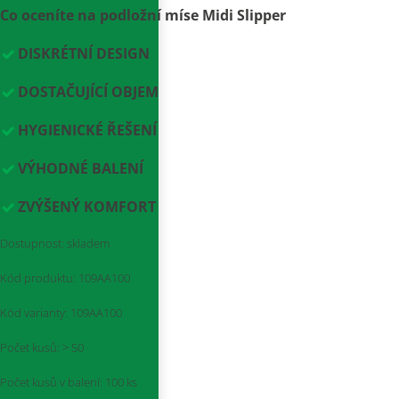
Co oceníte na podložní míse Midi Slipper
DISKRÉTNÍ DESIGN
DOSTAČUJÍCÍ OBJEM
HYGIENICKÉ ŘEŠENÍ
VÝHODNÉ BALENÍ
ZVÝŠENÝ KOMFORT
Dostupnost:
skladem
Kód produktu:
109AA100
Kód varianty:
109AA100
Počet kusů:
> 50
Počet kusů v balení:
100 ks