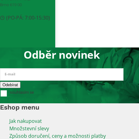
Brno 619 00
(PO-PÁ: 7:00-15:30)
Odběr novinek
E-mail
souhlasím se
zpracováním osobních údajů
Eshop menu
Jak nakupovat
Množstevní slevy
Způsob doručení, ceny a možnosti platby