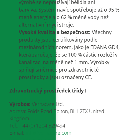
výrobě se nepoužívají bělidla ani
barviva
.
Systém navíc spotřebuje až o 95 %
méně energie a o 62 % méně vody než
alternativní mycí stroje
.
Vysoká kvalita a bezpečnost:
Všechny
produkty jsou certifikovány podle
mezinárodních norem, jako je EDANA GD4,
která zaručuje, že se 100 % částic rozloží v
kanalizaci na méně než 1 mm
.
Výrobky
splňují směrnice pro zdravotnické
prostředky a jsou označeny CE
.
Zdravotnický prostředek třídy I
Výrobce:
Vernacare Ltd.
Adresa: Folds Road Bolton, BL1 2TX United
Kingdom
Tel.: +44 (0) 1204 529494
E-mail:
info@vernacare.com