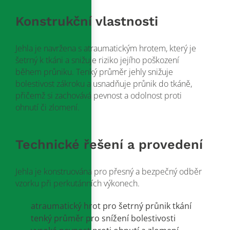
Konstrukční vlastnosti
Jehla je navržena s atraumatickým hrotem, který je
šetrný k tkáni a snižuje riziko jejího poškození
během průniku. Tenký průměr jehly snižuje
bolestivost zákroku a usnadňuje průnik do tkáně,
přičemž si zachovává pevnost a odolnost proti
ohnutí či zlomení.
Technické řešení a provedení
Jehla je konstruována pro přesný a bezpečný odběr
vzorku při perkutánních výkonech.
atraumatický hrot pro šetrný průnik tkání
tenký průměr pro snížení bolestivosti