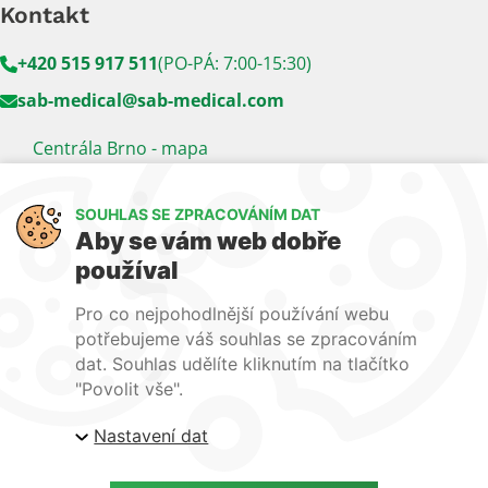
Kontakt
+420 515 917 511
(PO-PÁ: 7:00-15:30)
sab-medical@sab-medical.com
Centrála Brno - mapa
Kancelář Praha - mapa
SOUHLAS SE ZPRACOVÁNÍM DAT
Sledujte nás
Aby se vám web dobře
používal
LinkedIn
Facebook
YouTube
Pro co nejpohodlnější používání webu
Naše další weby:
potřebujeme váš souhlas se zpracováním
dat. Souhlas udělíte kliknutím na tlačítko
www.lecba-rakoviny.com
"Povolit vše".
www.zilni-poradna.com
Nastavení dat
www.lecba-bolesti.com