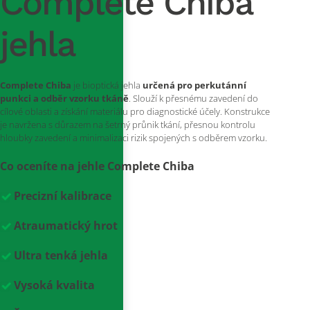
Complete Chiba
jehla
Complete Chiba
je bioptická jehla
určená pro perkutánní
punkci a odběr vzorku tkáně
. Slouží k přesnému zavedení do
cílové oblasti a získání materiálu pro diagnostické účely. Konstrukce
je navržena s důrazem na šetrný průnik tkání, přesnou kontrolu
hloubky zavedení a minimalizaci rizik spojených s odběrem vzorku.
Co oceníte na jehle Complete Chiba
Precizní kalibrace
Atraumatický hrot
Ultra tenká jehla
Vysoká kvalita