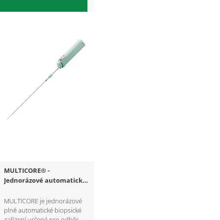
MULTICORE® -
Jednorázové automatické
zařízení pro biopsii
měkkých tkání
MULTICORE je jednorázové
plně automatické biopsické
zařízení určené pro odběr