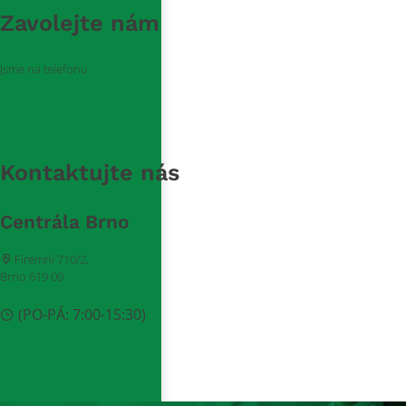
Zavolejte nám
Jsme na telefonu
515 917 511
Kontaktujte nás
Centrála Brno
Firemní 710/2,
Brno 619 00
(PO-PÁ: 7:00-15:30)