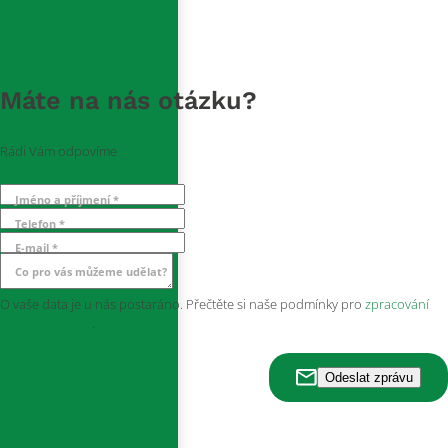
Máte na nás otázku?
Rádi Vám odpovíme
Jméno a příjmení *
Telefon *
E-mail *
Co pro vás můžeme udělat?
O vaše data je u nás postaráno. Přečtěte si naše podmínky pro
zpracování
osobních údajů
.