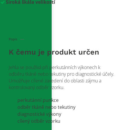
Široká škála velikostí
Popis
K čemu je produkt určen
Jehla se používá při perkutánních výkonech k
odběru tkáně nebo tekutiny pro diagnostické účely.
Umožňuje cílené zavedení do oblasti zájmu a
kontrolovaný odběr vzorku.
perkutánní punkce
odběr tkáně nebo tekutiny
diagnostické výkony
cílený odběr vzorku