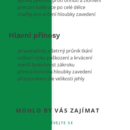
vysoká pevnost proti ohnutí a zlomení
precizní kalibrace po celé délce
značky pro určení hloubky zavedení
Hlavní přínosy
atraumatický a šetrný průnik tkání
snížení rizika poškození a krvácení
menší bolestivost zákroku
přesná kontrola hloubky zavedení
přizpůsobení dle velikosti jehly
MOHLO BY VÁS ZAJÍMAT
PODÍVEJTE SE