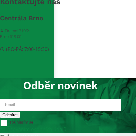
Kontaktujte nás
Centrála Brno
Firemní 710/2,
Brno 619 00
(PO-PÁ: 7:00-15:30)
Odběr novinek
E-mail
souhlasím se
zpracováním osobních údajů