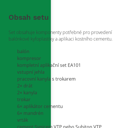
Obsah setu
Set obsahuje komponenty potřebné pro provedení
balónkové kyfoplastiky a aplikaci kostního cementu.
balón
kompresor
kompletní aplikační set EA101
vstupní jehla
pracovní kanyla s trokarem
2× drát
2× kanyla
trokar
6× aplikátor cementu
6× mandrén
vrták
cement Synicem VTP nebo Subiton VTP