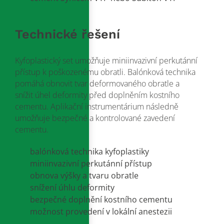
Technické řešení
Kyfoplastický set umožňuje miniinvazivní perkutánní
přístup k poškozenému obratli. Balónková technika
pomáhá obnovit tvar deformovaného obratle a
snížit úhel deformity před doplněním kostního
cementu. Aplikační instrumentárium následně
umožňuje bezpečné a kontrolované zavedení
cementu.
balónková technika kyfoplastiky
miniinvazivní perkutánní přístup
obnova výšky a tvaru obratle
snížení úhlu deformity
bezpečné doplnění kostního cementu
možnost provedení v lokální anestezii