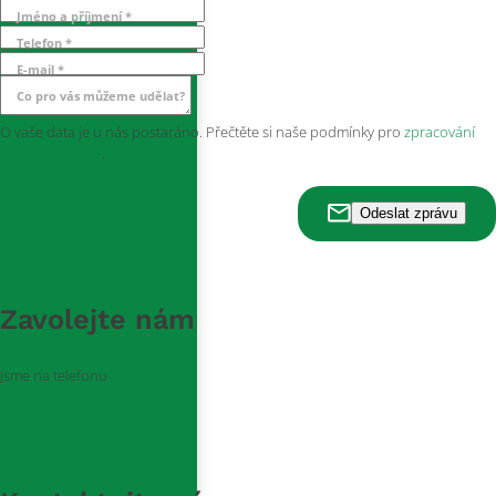
Jméno a příjmení *
Telefon *
E-mail *
Co pro vás můžeme udělat?
O vaše data je u nás postaráno. Přečtěte si naše podmínky pro
zpracování
osobních údajů
.
Zavolejte nám
Jsme na telefonu
515 917 511