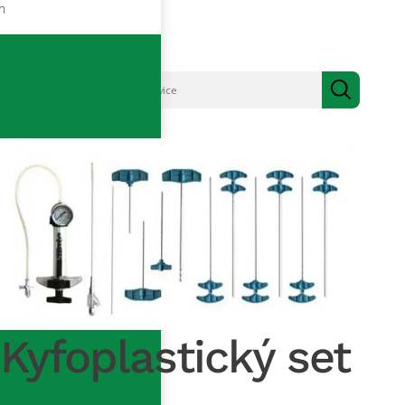
m
Kyfoplastický set