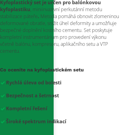
Kyfoplastický set
je určen pro balónkovou
kyfoplastiku
, miniinvazivní perkutánní metodu
stabilizace páteře
.
Metoda pomáhá obnovit zlomeninou
deformované obratle, snížit úhel deformity a umožňuje
bezpečné doplnění kostního cementu. Set poskytuje
kompletní instrumentárium pro provedení výkonu
včetně balónu, kompresoru, aplikačního setu a VTP
cementu.
Co oceníte na kyfoplastickém setu
Rychlá úleva od bolesti
Bezpečnost a šetrnost
Kompletní řešení
Široké spektrum indikací