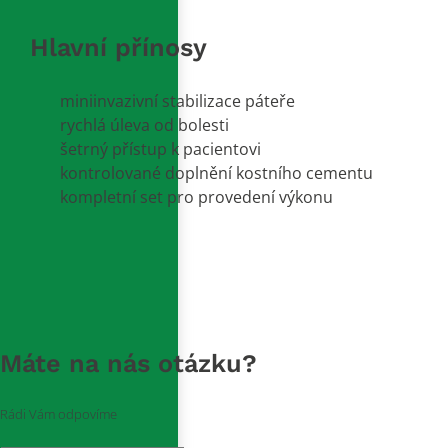
Hlavní přínosy
miniinvazivní stabilizace páteře
rychlá úleva od bolesti
šetrný přístup k pacientovi
kontrolované doplnění kostního cementu
kompletní set pro provedení výkonu
Máte na nás otázku?
Rádi Vám odpovíme