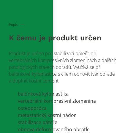
Popis
K čemu je produkt určen
Produkt je určen pro stabilizaci páteře při
vertebrálních kompresivních zlomeninách a dalších
patologických stavech obratlů. Využívá se při
balónkové kyfoplastice s cílem obnovit tvar obratle
a doplnit kostní cement.
balónková kyfoplastika
vertebrální kompresivní zlomenina
osteoporóza
metastatický kostní nádor
stabilizace páteře
obnova deformovaného obratle