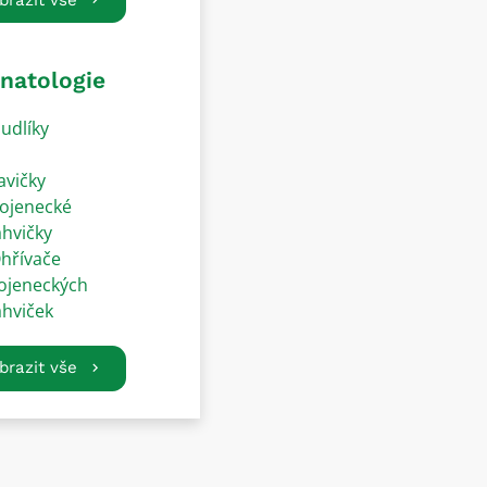
natologie
udlíky
avičky
ojenecké
ahvičky
hřívače
ojeneckých
ahviček
brazit vše