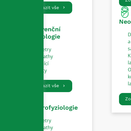
Zobrazit vše
Neo
Intervenční
D
kardiologie
a
s
Katetry
K
Sheathy
l
Vodící
O
dráty
k
l
Zobrazit vše
Zo
Elektrofyziologie
Katetry
Sheathy