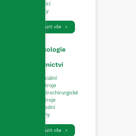
Vodící
dráty
Zobrazit vše
Gynekologie
a
porodnictví
Speciální
přístroje
Elektrochirurgické
nástroje
Porodní
zvony
Zobrazit vše