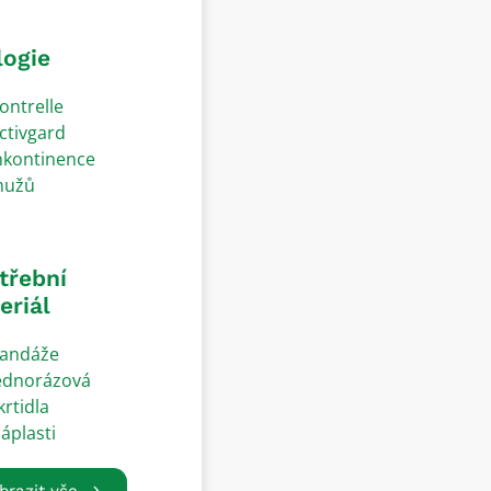
logie
ontrelle
ctivgard
nkontinence
užů
třební
eriál
andáže
ednorázová
krtidla
áplasti
brazit vše