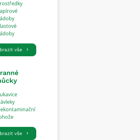
rostředky
apírové
ádoby
lastové
ádoby
brazit vše
ranné
ůcky
ukavice
ávleky
ekontaminační
ohože
brazit vše