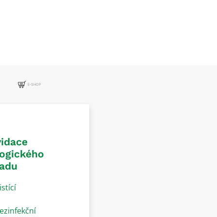
E-SHOP
vidace
logického
adu
istící
ezinfekční