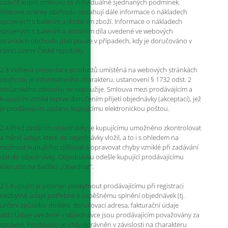
uzavřít kupní smlouvu za individuálně sjednaných podmínek.
Webové stránky obchodu obsahují dále informace o nákladech
spojených s balením a dodáním zboží. Informace o nákladech
spojených s balením a dodáním díla uvedené ve webových
stránkách obchodu platí pouze v případech, kdy je doručováno v
rámci území České republiky.
2.3 Veškerá prezentace produktů umístěná na webových stránkách
obchodu je informativního charakteru, ustanovení § 1732 odst. 2
občanského zákoníku se nepoužije. Smlouva mezi prodávajícím a
kupujícím vzniká teprve doručením přijetí objednávky (akceptací), jež
je prodávajícím zasláno kupujícímu elektronickou poštou.
2.4 Před zasláním objednávky je kupujícímu umožněno zkontrolovat
a měnit údaje, které do objednávky vložil, a to i s ohledem na
možnost kupujícího zjišťovat a opravovat chyby vzniklé při zadávání
dat do objednávky. Objednávku odešle kupující prodávajícímu
kliknutím na tlačítko „Objednat“.
2.5 Kupující je povinen poskytnout prodávajícímu při registraci
nezbytné údaje potřebné k úspěšnému splnění objednávek (tj.
určení způsobu dodání, doručovací adresa, fakturační údaje
atd.).Údaje uvedené v objednávce jsou prodávajícím považovány za
správné. Prodávající je vždy oprávněn v závislosti na charakteru