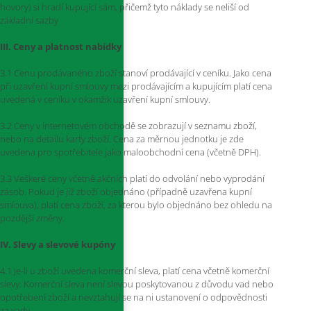
hovory) si hradí kupující sám, přičemž tyto náklady se neliší od
základní sazby
III. Ceny a platnost nabídky
3.1 Cenu prodávaného zboží stanoví prodávající v ceníku. Jako cena
při uzavření kupní smlouvy mezi prodávajícím a kupujícím platí cena
uvedená v ceníku v okamžik uzavření kupní smlouvy.
3.2 Ceny v internetovém obchodě se zobrazují v seznamu zboží,
nebo na detailu karty zboží. Cena za měrnou jednotku je zde
uvedena pro spotřebitele jako maloobchodní cena (včetně DPH).
3.3 Veškeré ceny včetně akčních platí do odvolání nebo vyprodání
zásob. Pokud je již zboží objednáno (případně uzavřena kupní
smlouva), platí cena zboží, za kterou bylo objednáno bez ohledu na
pozdější změny.
IV. Slevy a slevové kupóny
4.1 Je-li u zboží uvedena komerční sleva, platí cena včetně komerční
slevy. Komerční sleva není slevou poskytovanou z důvodu vad nebo
opotřebení zboží a nevztahují se na ni ustanovení o odpovědnosti
za vady.