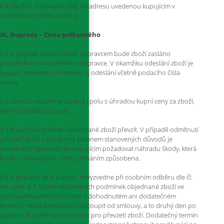
8.4 Zboží je dodáváno vždy na adresu uvedenou kupujícím v
objednávce (místo dodání).
IX. Doprava – Cena poštovného
9.1 V případě dodání zboží dopravcem bude zboží zasláno
prostřednictvím zvoleného dopravce. V okamžiku odeslání zboží je
kupující emailem informován o odeslání včetně podacího čísla
zásilky.
9.2 Cena za dodání je splatná spolu s úhradou kupní ceny za zboží,
není-li dohodnuto jinak.
9.3 Kupující je povinen objednané zboží převzít. V případě odmítnutí
převzetí zboží z jiných než zákonem stanovených důvodů je
prodávající oprávněn po kupujícím požadovat náhradu škody, která
bude prodávajícímu tímto jednáním způsobena.
9.4 V případě, že si kupující nevyzvedne při osobním odběru dle čl.
VIII. odst. 8.2. těchto obchodních podmínek objednané zboží ve
sjednaném odběrném místě v dohodnutém ani dodatečném
termínu, může prodávající odstoupit od smlouvy, a to druhý den po
uplynutí dodatečného termínu pro převzetí zboží. Dodatečný termín