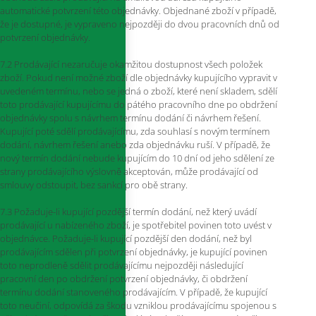
automatické potvrzení této objednávky. Objednané zboží v případě,
že je dostupné, je vypraveno nejpozději do dvou pracovních dnů od
potvrzení objednávky.
7.2 Prodávající nezaručuje okamžitou dostupnost všech položek
zboží. Pokud není možné zboží dle objednávky kupujícího vypravit v
uvedeném termínu, nebo se jedná o zboží, které není skladem, sdělí
toto prodávající kupujícímu do pátého pracovního dne po obdržení
objednávky spolu s návrhem termínu dodání či návrhem řešení.
Kupující poté sdělí prodávajícímu, zda souhlasí s novým termínem
dodání, návrhem řešení anebo zda objednávku ruší. V případě, že
nový termín dodání nebude kupujícím do 10 dní od jeho sdělení ze
strany prodávajícího výslovně akceptován, může prodávající od
smlouvy odstoupit, bez sankcí pro obě strany.
7.3 Požaduje-li kupující pozdější termín dodání, než který uvádí
prodávající u nabízeného zboží, je spotřebitel povinen toto uvést v
objednávce. Požaduje-li kupující pozdější den dodání, než byl
prodávajícím sdělen při potvrzení objednávky, je kupující povinen
toto neprodleně sdělit prodávajícímu nejpozději následující
pracovní den po obdržení potvrzení objednávky, či obdržení
termínu dodání stanoveného prodávajícím. V případě, že kupující
toto neučiní, odpovídá za škodu vzniklou prodávajícímu spojenou s