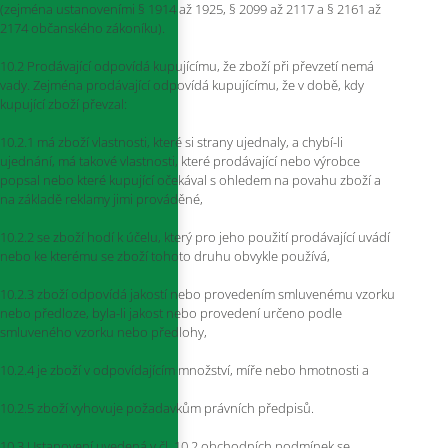
(zejména ustanoveními § 1914 až 1925, § 2099 až 2117 a § 2161 až
2174 občanského zákoníku).
10.2 Prodávající odpovídá kupujícímu, že zboží při převzetí nemá
vady. Zejména prodávající odpovídá kupujícímu, že v době, kdy
kupující zboží převzal:
10.2.1 má zboží vlastnosti, které si strany ujednaly, a chybí-li
ujednání, má takové vlastnosti, které prodávající nebo výrobce
popsal nebo které kupující očekával s ohledem na povahu zboží a
na základě reklamy jimi prováděné,
10.2.2 se zboží hodí k účelu, který pro jeho použití prodávající uvádí
nebo ke kterému se zboží tohoto druhu obvykle používá,
10.2.3 zboží odpovídá jakostí nebo provedením smluvenému vzorku
nebo předloze, byla-li jakost nebo provedení určeno podle
smluveného vzorku nebo předlohy,
10.2.4 je zboží v odpovídajícím množství, míře nebo hmotnosti a
10.2.5 zboží vyhovuje požadavkům právních předpisů.
10.3 Ustanovení uvedená v čl. 10.2 obchodních podmínek se