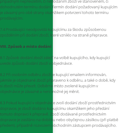
případným nepřevzetím, či nedodáním zboží ve stanoveném, či
dohodnutém termínu dodání.Termín dodání požadovaný kupujícím
je závazný pro obě strany okamžikem potvrzení tohoto termínu
prodávajícím.
7.4 Prodávající neodpovídá kupujícímu za škodu způsobenou
zpožděním při dodání zboží, které vzniklo na straně přepravce.
VIII. Způsob a místo dodání
8.1 Způsob dodání zboží záleží na volbě kupujícího, kdy kupující
uvede způsob dodání zboží v objednávce.
8.2 Při osobním odběru zboží je kupující emailem informován,
jakmile je objednané zboží připraveno k odběru, a také o době, kdy
si zboží může převzít. Odběrné místo zvolené kupujícím v
objednávce je závazné a není možné jej měnit.
8.3 Pokud kupující v objednávce zvolí dodání zboží prostřednictvím
dopravce, je zboží dodáno kupujícímu okamžikem jeho předání
tomuto dopravci k přepravě. Zboží dodávané prostřednictvím
dopravce je zasíláno na dobírku nebo obyčejnou zásilkou (při platbě
předem), případně rozvozem obchodním zástupcem prodávajícího.