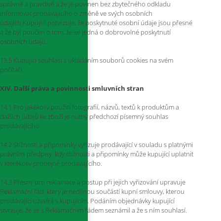
správně a pravdivě a že je povinen bez zbytečného odkladu
informovat prodávajícího o změně ve svých osobních
údajích.Kupující potvrzuje, že poskytnuté osobní údaje jsou přesné
a že byl poučen o tom, že se jedná o dobrovolné poskytnutí
osobních údajů.
13.5 Kupující souhlasí s ukládáním souborů cookies na svém
počítači.
XIV. Další práva a povinnosti smluvních stran
14.1 Pro jakékoliv použití fotografií, názvů, textů k produktům a
dalších údajů ke zboží je nutný předchozí písemný souhlas
prodávajícího.
14.2 Stížnosti a připomínky vyřizuje prodávající v souladu s platnými
právními předpisy, kdy stížnosti a připomínky může kupující uplatnit
v kterékoliv prodejně prodávajícího.
14.3 Přesný pro reklamace a postup při jejich vyřizování upravuje
Reklamační řád, který je nedílnou součástí kupní smlouvy, kterou
prodávající uzavírá s kupujícím. Podáním objednávky kupující
stvrzuje, že se s Reklamačním řádem seznámil a že s ním souhlasí.