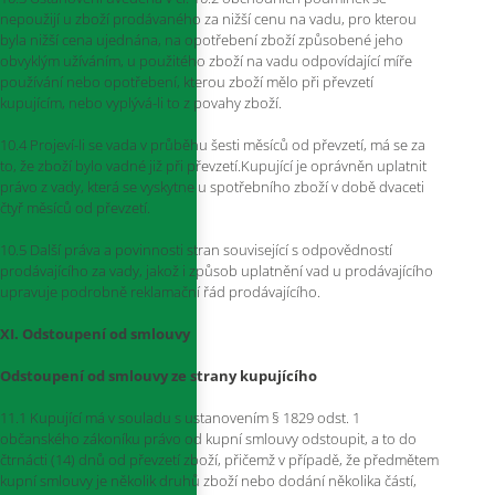
nepoužijí u zboží prodávaného za nižší cenu na vadu, pro kterou
byla nižší cena ujednána, na opotřebení zboží způsobené jeho
obvyklým užíváním, u použitého zboží na vadu odpovídající míře
používání nebo opotřebení, kterou zboží mělo při převzetí
kupujícím, nebo vyplývá-li to z povahy zboží.
10.4 Projeví-li se vada v průběhu šesti měsíců od převzetí, má se za
to, že zboží bylo vadné již při převzetí.Kupující je oprávněn uplatnit
právo z vady, která se vyskytne u spotřebního zboží v době dvaceti
čtyř měsíců od převzetí.
10.5 Další práva a povinnosti stran související s odpovědností
prodávajícího za vady, jakož i způsob uplatnění vad u prodávajícího
upravuje podrobně reklamační řád prodávajícího.
XI. Odstoupení od smlouvy
Odstoupení od smlouvy ze strany kupujícího
11.1 Kupující má v souladu s ustanovením § 1829 odst. 1
občanského zákoníku právo od kupní smlouvy odstoupit, a to do
čtrnácti (14) dnů od převzetí zboží, přičemž v případě, že předmětem
kupní smlouvy je několik druhů zboží nebo dodání několika částí,