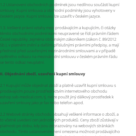
1.2 Ustanovení obchodních podmínek jsou nedílnou součástí kupní
smlouvy. Kupní smlouva a obchodní podmínky jsou vyhotoveny v
českém jazyce. Kupní smlouvu lze uzavřít v českém jazyce.
1.3. Veškeré právní vztahy mezi prodávajícím a kupujícím, či otázky
těmito obchodními podmínkami neupravené se řídí právním řádem
České republiky, zejména občanským zákoníkem (zákon č. 89/2012
Sb.), v platném znění a dalšími příslušnými právními předpisy, a mají
přednost před uzavřenými mezinárodními smlouvami a v případě
zpětného odkazu na mezinárodní smlouvu v českém právním řádu
se tento odkaz neuplatní.
II. Objednání zboží, uzavření kupní smlouvy
2.1 Kupující může objednat zboží a platně uzavřít kupní smlouvu s
prodávajícím pouze prostřednictvím internetového obchodu
eshop.sab-medical.com, tj. nelze použít jiný dálkový prostředek k
uzavření smlouvy jako je fax nebo telefon apod.
2.2 Webové stránky obchodu obsahují veškeré informace o zboží, a
to včetně uvedení cen jednotlivých produktů. Ceny zboží zůstávají v
platnosti po dobu, kdy jsou zobrazovány na webových stránkách
obchodu. Tímto ustanovením není omezena možnost prodávajícího