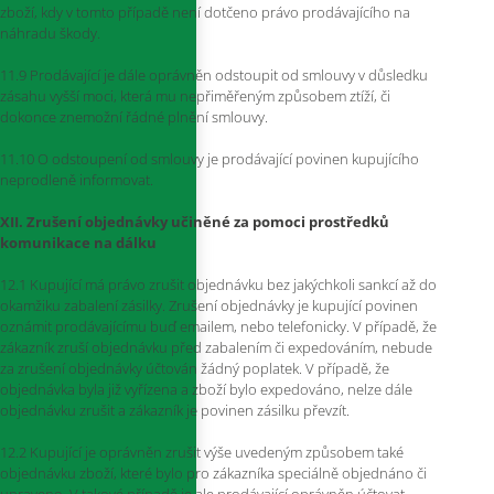
zboží, kdy v tomto případě není dotčeno právo prodávajícího na
náhradu škody.
11.9 Prodávající je dále oprávněn odstoupit od smlouvy v důsledku
zásahu vyšší moci, která mu nepřiměřeným způsobem ztíží, či
dokonce znemožní řádné plnění smlouvy.
11.10 O odstoupení od smlouvy je prodávající povinen kupujícího
neprodleně informovat.
XII. Zrušení objednávky učiněné za pomoci prostředků
komunikace na dálku
12.1 Kupující má právo zrušit objednávku bez jakýchkoli sankcí až do
okamžiku zabalení zásilky. Zrušení objednávky je kupující povinen
oznámit prodávajícímu buď emailem, nebo telefonicky. V případě, že
zákazník zruší objednávku před zabalením či expedováním, nebude
za zrušení objednávky účtován žádný poplatek. V případě, že
objednávka byla již vyřízena a zboží bylo expedováno, nelze dále
objednávku zrušit a zákazník je povinen zásilku převzít.
12.2 Kupující je oprávněn zrušit výše uvedeným způsobem také
objednávku zboží, které bylo pro zákazníka speciálně objednáno či