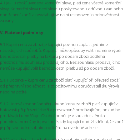
4.1 Je-li u zboží uvedena komerční sleva, platí cena včetně komerční
slevy. Komerční sleva není slevou poskytovanou z důvodu vad nebo
opotřebení zboží a nevztahují se na ni ustanovení o odpovědnosti
za vady.
V. Platební podmínky
5.1 Kupní cenu za zboží je kupující povinen zaplatit jedním z
následujících způsobů. Kupující může způsoby volit, nicméně výběr
bezhotovostní platby na fakturu po dodání zboží podléhá
předchozímu souhlasu prodávajícího. Bez souhlasu prodávajícího
nemůže kupující volit bezhotovostní platbu až po dodání zboží.
5.1.1 Dobírka – kupní cenu za zboží platí kupující při převzetí zboží
od přepravní společnosti, a to poštovnímu doručovateli (kurýrovi)
nebo na poště.
5.1.2 Hotově (osobní odběr) – kupní cenu za zboží platí kupující v
hotovosti při převzetí zboží v provozovně prodávajícího, pokud ho
prodávající umožňuje. Osobní odběr je v souladu s těmito
podmínkami možný teprve poté, kdy kupující obdrží sdělení, že zboží
je připraveno k osobnímu odběru na uvedené adrese.
5.2 V případě platby v hotovosti při osobním odběru anebo platby