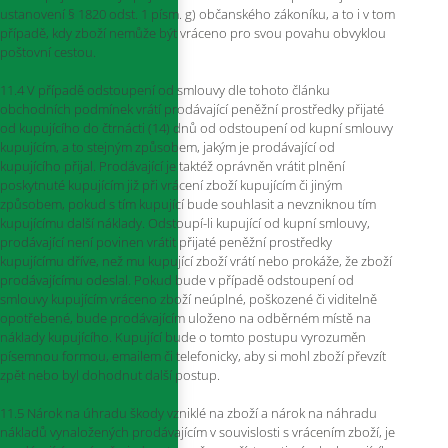
ustanovení § 1820 odst. 1 písm. g) občanského zákoníku, a to i v tom
případě, kdy zboží nemůže být vráceno pro svou povahu obvyklou
poštovní cestou.
11.4 V případě odstoupení od smlouvy dle tohoto článku
obchodních podmínek vrátí prodávající peněžní prostředky přijaté
od kupujícího do čtrnácti (14) dnů od odstoupení od kupní smlouvy
kupujícím, a to stejným způsobem, jakým je prodávající od
kupujícího přijal. Prodávající je taktéž oprávněn vrátit plnění
poskytnuté kupujícím již při vrácení zboží kupujícím či jiným
způsobem, pokud s tím kupující bude souhlasit a nevzniknou tím
kupujícímu další náklady. Odstoupí-li kupující od kupní smlouvy,
prodávající není povinen vrátit přijaté peněžní prostředky
kupujícímu dříve, než mu kupující zboží vrátí nebo prokáže, že zboží
prodávajícímu odeslal. Pokud bude v případě odstoupení od
smlouvy kupujícím vráceno zboží neúplné, poškozené či viditelně
opotřebené, bude prodávajícím uloženo na odběrném místě na
náklady kupujícího. Kupující bude o tomto postupu vyrozuměn
písemnou formou, emailem či telefonicky, aby si mohl zboží převzít
zpět nebo byl dohodnut další postup.
11.5 Nárok na úhradu škody vzniklé na zboží a nárok na náhradu
nákladů vynaložených prodávajícím v souvislosti s vrácením zboží, je