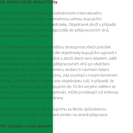
VII. Dodání zboží, dodací lhůty
7.1 Po obdržení objednávky prostřednictvím internetového
obchodu zašle prodávající na emailovou adresu kupujícího
automatické potvrzení této objednávky. Objednané zboží v případě,
že je dostupné, je vypraveno nejpozději do pětipracovních dnů,
pokud zákazník neurčí jinak.
7.2 Prodávající nezaručuje okamžitou dostupnost všech položek
zboží. Pokud není možné zboží dle objednávky kupujícího vypravit v
uvedeném termínu, nebo se jedná o zboží, které není skladem, sdělí
toto prodávající kupujícímu do pětipracovních dnů po obdržení
objednávky spolu s návrhem termínu dodání či návrhem řešení.
Kupující je poté sdělí prodávajícímu, zda souhlasí s novým termínem
dodání, návrhem řešení anebo zda objednávku ruší. V případě, že
nový termín dodání nebude kupujícím do 10 dní od jeho sdělení ze
strany kupujícího výslovně akceptován, může prodávající od smlouvy
odstoupit, bez sankcí pro obě strany.
7.3 Prodávající neodpovídá kupujícímu za škodu způsobenou
zpožděním při dodání zboží, které vzniklo na straně přepravce.
VIII. Způsob a místo dodání