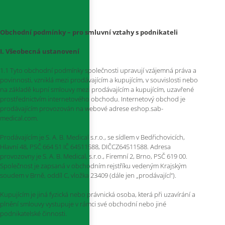
Obchodní podmínky – pro smluvní vztahy s podnikateli
I. Všeobecná ustanovení
1.1 Tyto obchodní podmínky společnosti upravují vzájemná práva a
povinnosti, vzniklá mezi prodávajícím a kupujícím, v souvislosti nebo
na základě kupní smlouvy mezi prodávajícím a kupujícím, uzavřené
prostřednictvím internetového obchodu. Internetový obchod je
prodávajícím provozován na webové adrese eshop.sab-
medical.com.
Prodávajícím je S. A. B. Medical s.r.o., se sídlem v Bedřichovicích,
Hlavní 48, PSČ 664 51 IČ 64511588, DIČCZ64511588. Adresa
provozovny je S. A. B. Medical, s.r.o., Firemní 2, Brno, PSČ 619 00.
Společnost je zapsaná v obchodním rejstříku vedeným Krajským
soudem v Brně, oddíl C, vložka 23409 (dále jen „prodávající“).
Kupujícím je jiná fyzická nebo právnická osoba, která při uzavírání a
plnění smlouvy vystupuje v rámci své obchodní nebo jiné
podnikatelské činnosti.