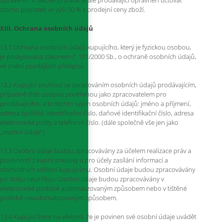
upraveno. V takové případě je ale prodávající oprávněn účtovat
storno poplatek ve výši 50 % z prodejní ceny zboží.
XIII. Ochrana osobních údajů
13.1 Ochrana osobních údajů kupujícího, který je fyzickou osobou,
je poskytována zákonem č. 101/2000 Sb., o ochraně osobních údajů,
ve znění pozdějších předpisů.
13.2 Kupující souhlasí se zpracováním osobních údajů prodávajícím,
případně třetí osobou pověřenou jako zpracovatelem pro
prodávajícího, a to těchto svých osobních údajů: jméno a příjmení,
adresa bydliště, identifikační číslo, daňové identifikační číslo, adresa
elektronické pošty a telefonní číslo. (dále společně vše jen jako
„osobní údaje“).
13.3 Osobní údaje budou zpracovávány za účelem realizace práv a
povinností z kupní smlouvy a pro účely zasílání informací a
obchodních sdělení kupujícímu. Osobní údaje budou zpracovávány
po dobu neurčitou. Osobní údaje budou zpracovávány v
elektronické podobě automatizovaným způsobem nebo v tištěné
podobě neautomatizovaným způsobem.
13.4 Kupující bere na vědomí, že je povinen své osobní údaje uvádět