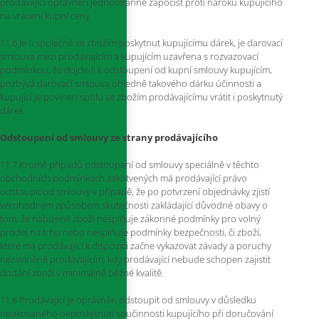
prodávající oprávněn jednostranně započíst proti nároku kupujícího
na vrácení kupní ceny.
11.6 Je-li společně se zbožím poskytnut kupujícímu dárek, je darovací
smlouva mezi prodávajícím a kupujícím uzavřena s rozvazovací
podmínkou, že dojde-li k odstoupení od kupní smlouvy kupujícím,
pozbývá darovací smlouva ohledně takového dárku účinnosti a
kupující je povinen spolu se zbožím prodávajícímu vrátit i poskytnutý
dárek.
Odstoupení od smlouvy ze strany prodávajícího
11.7 Kromě případů odstoupení od smlouvy speciálně v těchto
obchodních podmínkách zakotvených má prodávající právo
odstoupit od smlouvy v případě, že po potvrzení objednávky zjistí
věrohodným způsobem skutečnosti zakládající důvodné obavy o
tom, že nabízené zboží nesplňuje zákonné podmínky pro volný
prodej na trhu nebo nesplňuje podmínky bezpečnosti, či zboží,
které má prodávající k dispozici začne vykazovat závady a poruchy
nezaviněné prodávajícím, kdy prodávající nebude schopen zajistit
dodání zboží v minimálně běžné kvalitě.
11.8 Prodávající je oprávněn odstoupit od smlouvy v důsledku
opakovaného neposkytnutí součinnosti kupujícího při doručování