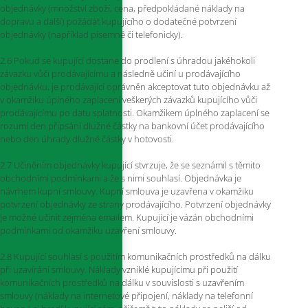
objednávky (množství zboží, cena, předpokládané náklady na
dopravu a další) požádat kupujícího o dodatečné potvrzení
objednávky (například písemně či telefonicky).
2.6 Pokud se kupující dostane do prodlení s úhradou jakéhokoli
závazku vůči prodávajícímu a následně učiní u prodávajícího
objednávku, je prodávající oprávněn akceptovat tuto objednávku až
v okamžiku úplného zaplacení veškerých závazků kupujícího vůči
prodávajícímu po datu splatnosti. Okamžikem úplného zaplacení se
rozumí den připsání dlužné částky na bankovní účet prodávajícího
nebo den úhrady dlužné částky v hotovosti.
2.7 Učiněním objednávky kupující stvrzuje, že se seznámil s těmito
obchodními podmínkami a že s nimi souhlasí. Objednávka je
návrhem kupní smlouvy. Kupní smlouva je uzavřena v okamžiku
potvrzení objednávky ze strany prodávajícího. Potvrzení objednávky
je možné učinit zejména emailem. Kupující je vázán obchodními
podmínkami od okamžiku uzavření smlouvy.
2.8 Kupující souhlasí s použitím komunikačních prostředků na dálku
při uzavírání smlouvy. Náklady vzniklé kupujícímu při použití
komunikačních prostředků na dálku v souvislosti s uzavřením
smlouvy (náklady na internetové připojení, náklady na telefonní