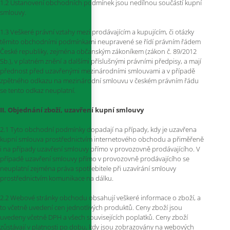
1.2 Ustanovení obchodních podmínek jsou nedílnou součástí kupní
smlouvy.
1.3 Veškeré právní vztahy mezi prodávajícím a kupujícím, či otázky
těmito obchodními podmínkami neupravené se řídí právním řádem
České republiky, zejména občanským zákoníkem (zákon č. 89/2012
Sb.), v platném znění a dalšími příslušnými právními předpisy, a mají
přednost před uzavřenými mezinárodními smlouvami a v případě
zpětného odkazu na mezinárodní smlouvu v českém právním řádu
se tento odkaz neuplatní.
II. Objednání zboží, uzavření kupní smlouvy
2.1 Tyto obchodní podmínky dopadají na případy, kdy je uzavřena
kupní smlouva prostřednictvím internetového obchodu a přiměřeně
i na případy uzavření smlouvy přímo v provozovně prodávajícího. V
případě uzavření smlouvy přímo v provozovně prodávajícího se
neuplatní zejména práva spotřebitele při uzavírání smlouvy
prostřednictvím komunikace na dálku.
2.2 Webové stránky obchodu obsahují veškeré informace o zboží, a
to včetně uvedení cen jednotlivých produktů. Ceny zboží jsou
uvedeny včetně DPH a všech souvisejících poplatků. Ceny zboží
zůstávají v platnosti po dobu, kdy jsou zobrazovány na webových