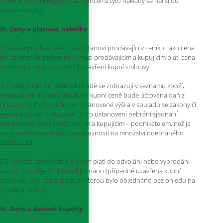
hovory) si hradí kupující sám, přičemž tyto náklady se neliší od
základní sazby.
III. Ceny a platnost nabídky
3.1 Cenu prodávaného zboží stanoví prodávající v ceníku. Jako cena
při uzavření kupní smlouvy mezi prodávajícím a kupujícím platí cena
uvedená v ceníku v okamžik uzavření kupní smlouvy.
3.2 Ceny v internetovém obchodě se zobrazují v seznamu zboží,
nebo na detailu karty zboží. Ke kupní ceně bude účtována daň z
přidané hodnoty v zákonem stanovené výši a v souladu se zákony či
mezinárodními smlouvami. Toto ustanovení nebrání sjednání
odlišné ceny mezi prodávajícím a kupujícím – podnikatelem, než je
cena uvedená v cenících, v návaznosti na množství odebraného
zboží apod.
3.3 Veškeré ceny včetně akčních platí do odvolání nebo vyprodání
zásob. Pokud je již zboží objednáno (případně uzavřena kupní
smlouva), platí cena zboží, za kterou bylo objednáno bez ohledu na
pozdější změny.
IV. Slevy a slevové kupóny