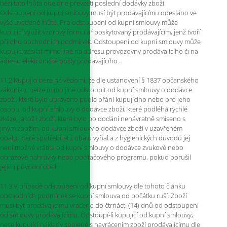
běží tato lhůta ode dne převzetí poslední dodávky zboží.
Odstoupení od kupní smlouvy musí být prodávajícímu odesláno ve
výše uvedené lhůtě. Pro odstoupení od kupní smlouvy může
kupující využit vzorový formulář poskytovaný prodávajícím, jenž tvoří
přílohu obchodních podmínek. Odstoupení od kupní smlouvy může
kupující zasílat mimo jiné na adresu provozovny prodávajícího či na
adresu elektronické pošty prodávajícího.
11.2 Kupující bere na vědomí, že dle ustanovení § 1837 občanského
zákoníku, nelze mimo jiné odstoupit od kupní smlouvy o dodávce
zboží, které bylo upraveno podle přání kupujícího nebo pro jeho
osobu, od kupní smlouvy o dodávce zboží, které podléhá rychlé
zkáze, jakož i zboží, které bylo po dodání nenávratně smíseno s
jiným zbožím, od kupní smlouvy o dodávce zboží v uzavřeném
obalu, které spotřebitel z obalu vyňal a z hygienických důvodů jej
není možné vrátita od kupní smlouvy o dodávce zvukové nebo
obrazové nahrávky nebo počítačového programu, pokud porušil
jejich původní obal.
11.3 V případě odstoupení od kupní smlouvy dle tohoto článku
obchodních podmínek se kupní smlouva od počátku ruší. Zboží
musí být prodávajícímu vráceno do čtrnácti (14) dnů od odstoupení
od smlouvy prodávajícímu. Odstoupí-li kupující od kupní smlouvy,
nese kupující náklady spojené s navrácením zboží prodávajícímu dle