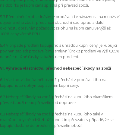
na dobírku je kupní cena splatná při převzetí zboží.
5.3 Před plněním objednávky je prodávající v návaznosti na množství
objednaného zboží, předchozí obchodní spolupráci a další
okolnosti, oprávněn požadovat zálohu na kupní cenu ve výši až
100% ceny včetně DPH.
5.4 V případě prodlení kupujícího s úhradou kupní ceny, je kupující
povinen zaplatit prodávajícímu smluvní úrok z prodlení ve výši 0,05%
denně z dlužné částky za každý den prodlení.
VI. Výhrada vlastnictví, přechod nebezpečí škody na zboží
6.1 Vlastnictví dodávaného zboží přechází z prodávajícího na
kupujícího až úplným zaplacením kupní ceny.
6.2 Nebezpečí škody na zboží přechází na kupujícího okamžikem
převzetí zboží nebo převzetím od dopravce.
6.3 Nebezpečí škody na zboží přechází na kupujícího také v
okamžiku, kdy mělo být zboží kupujícím převzato, v případě, že se
kupující dostane do prodlení s převzetím zboží.