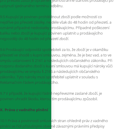
pro převzetí zboží je oprávněn jednostranně stanovit prodávající po
uplynutí sjednaného termínu odběru.
9.5 Kupující je povinen prohlédnout zboží podle možností co
nejdříve po převzetí zásilky, nejdéle však do 48 hodin od převzetí, a
oznámit případné nedostatky prodávajícímu. Případné poškození
balíku nebo zboží je kupující povinen uplatnit u prodávajícího
nejpozději do 48 hodin od převzetí zboží.
9.6 Prodávající odpovídá spotřebiteli za to, že zboží je v okamžiku
převzetí ve shodě s kupní smlouvou, zejména, že je bez vad, a to ve
smyslu ustanovení § 2161 a následujících občanského zákoníku. Při
rozporu dodaného zboží s kupní smlouvou má kupující nároky vůči
prodávajícímu ve smyslu § 2165 a následujících občanského
zákoníku. Tyto nároky musí spotřebitel uplatnit v souladu s
Reklamačním řádem prodávajícího.
9.7 V případě, že kupující řádně nepřevezme zaslané zboží, je
povinen uhradit škodu, kterou tím prodávajícímu způsobil.
X. Práva z vadného plnění
10.1 Práva a povinnosti smluvních stran ohledně práv z vadného
plnění se řídí příslušnými obecně závaznými právními předpisy