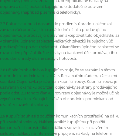
objednávky (množství zboží, cena, předpokládané náklady na
dopravu a další) požádat kupujícího o dodatečné potvrzení
objednávky (například písemně či telefonicky).
2.7 Pokud se kupující dostane do prodlení s úhradou jakéhokoli
závazku vůči prodávajícímu a následně učiní u prodávajícího
objednávku, je prodávající oprávněn akceptovat tuto objednávku až
v okamžiku úplného zaplacení veškerých závazků kupujícího vůči
prodávajícímu po datu splatnosti. Okamžikem úplného zaplacení se
rozumí den připsání dlužné částky na bankovní účet prodávajícího
nebo den úhrady dlužné částky v hotovosti.
2.8 Učiněním objednávky kupující stvrzuje, že se seznámil s těmito
obchodními podmínkami, jakož i s Reklamačním řádem, a že s nimi
souhlasí. Objednávka je návrhem kupní smlouvy. Kupní smlouva je
uzavřena v okamžiku potvrzení objednávky ze strany prodávajícího
podle odst. 2.3 tohoto článku. Potvrzení objednávky je možné učinit
zejména emailem. Kupující je vázán obchodními podmínkami od
okamžiku uzavření smlouvy.
2.9 Kupující souhlasí s použitím komunikačních prostředků na dálku
při uzavírání smlouvy. Náklady vzniklé kupujícímu při použití
komunikačních prostředků na dálku v souvislosti s uzavřením
smlouvy (náklady na internetové připojení, náklady na telefonní