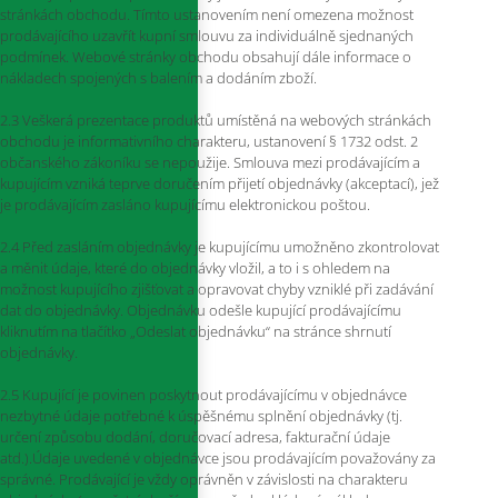
stránkách obchodu. Tímto ustanovením není omezena možnost
prodávajícího uzavřít kupní smlouvu za individuálně sjednaných
podmínek. Webové stránky obchodu obsahují dále informace o
nákladech spojených s balením a dodáním zboží.
2.3 Veškerá prezentace produktů umístěná na webových stránkách
obchodu je informativního charakteru, ustanovení § 1732 odst. 2
občanského zákoníku se nepoužije. Smlouva mezi prodávajícím a
kupujícím vzniká teprve doručením přijetí objednávky (akceptací), jež
je prodávajícím zasláno kupujícímu elektronickou poštou.
2.4 Před zasláním objednávky je kupujícímu umožněno zkontrolovat
a měnit údaje, které do objednávky vložil, a to i s ohledem na
možnost kupujícího zjišťovat a opravovat chyby vzniklé při zadávání
dat do objednávky. Objednávku odešle kupující prodávajícímu
kliknutím na tlačítko „Odeslat objednávku“ na stránce shrnutí
objednávky.
2.5 Kupující je povinen poskytnout prodávajícímu v objednávce
nezbytné údaje potřebné k úspěšnému splnění objednávky (tj.
určení způsobu dodání, doručovací adresa, fakturační údaje
atd.).Údaje uvedené v objednávce jsou prodávajícím považovány za
správné. Prodávající je vždy oprávněn v závislosti na charakteru