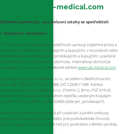
v e-shopu sab-medical.com
Obchodní podmínky – pro smluvní vztahy se spotřebiteli
I. Všeobecná ustanovení
1.1 Tyto obchodní podmínky společnosti upravují vzájemná práva a
povinnosti, vzniklá mezi prodávajícím a kupujícím, v souvislosti nebo
na základě kupní smlouvy mezi prodávajícím a kupujícím, uzavřené
prostřednictvím internetového obchodu. Internetový obchod je
prodávajícím provozován na webové adrese
www.sab-medical.com
Prodávajícím je S. A. B. Medical, s.r.o., se sídlem v Bedřichovicích,
Hlavní 48, PSČ 664 51 IČ 64511588, DIČ CZ64511588. Adresa
provozovny je S. A. B. Medical, s.r.o., Firemní 2, Brno, PSČ 619 00.
Společnost je zapsaná v obchodním rejstříku vedeným Krajským
soudem v Brně, oddíl C, vložka 23409 (dále jen „prodávající“).
Kupujícím je fyzická osoba, která při uzavírání a plnění smlouvy
nejedná v rámci své obchodní nebo jiné podnikatelské činnosti,
zboží nakupuje za jiným účelem než pro podnikání s těmito výrobky.