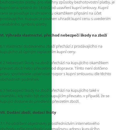
bezhotovostní platby, pro všechny způsoby bezhotovostní platby, je
kupní cena splatná do 14 dnů od uzavření kupní smlouvy. Kupní
cena se považuje za uhrazenou okamžikem připsání na účet
prodávajícího. Kupující je povinen uhradit kupní cenu s uvedením
variabilního symbolu platby.
VI. Výhrada vlastnictví, přechod nebezpečí škody na zboží
6.1 Vlastnictví dodávaného zboží přechází z prodávajícího na
kupujícího až úplným zaplacením kupní ceny.
6.2 Nebezpečí škody na zboží přechází na kupujícího okamžikem
převzetí zboží nebo převzetím od dopravce. Tímto není dotčeno
právo spotřebitele uplatňovat rozpor s kupní smlouvou dle těchto
obchodních podmínek.
6.3 Nebezpečí škody na zboží přechází na kupujícího také v
okamžiku, kdy mělo být zboží kupujícím převzato, v případě, že se
kupující dostane do prodlení s převzetím zboží.
VII. Dodání zboží, dodací lhůty
7.1 Po obdržení objednávky prostřednictvím internetového
obchodu zašle prodávající na emailovou adresu kupujícího