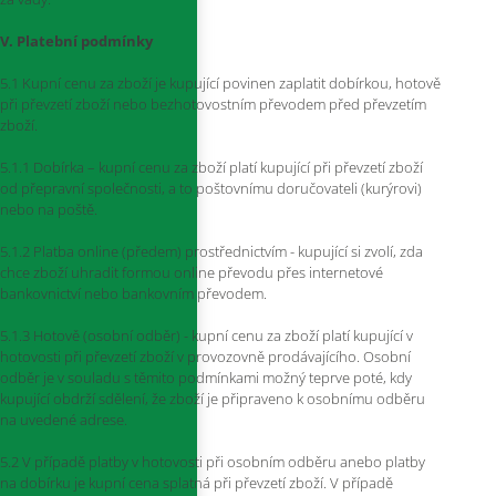
V. Platební podmínky
5.1 Kupní cenu za zboží je kupující povinen zaplatit dobírkou, hotově
při převzetí zboží nebo bezhotovostním převodem před převzetím
zboží.
5.1.1 Dobírka – kupní cenu za zboží platí kupující při převzetí zboží
od přepravní společnosti, a to poštovnímu doručovateli (kurýrovi)
nebo na poště.
5.1.2 Platba online (předem) prostřednictvím - kupující si zvolí, zda
chce zboží uhradit formou online převodu přes internetové
bankovnictví nebo bankovním převodem.
5.1.3 Hotově (osobní odběr) - kupní cenu za zboží platí kupující v
hotovosti při převzetí zboží v provozovně prodávajícího. Osobní
odběr je v souladu s těmito podmínkami možný teprve poté, kdy
kupující obdrží sdělení, že zboží je připraveno k osobnímu odběru
na uvedené adrese.
5.2 V případě platby v hotovosti při osobním odběru anebo platby
na dobírku je kupní cena splatná při převzetí zboží. V případě