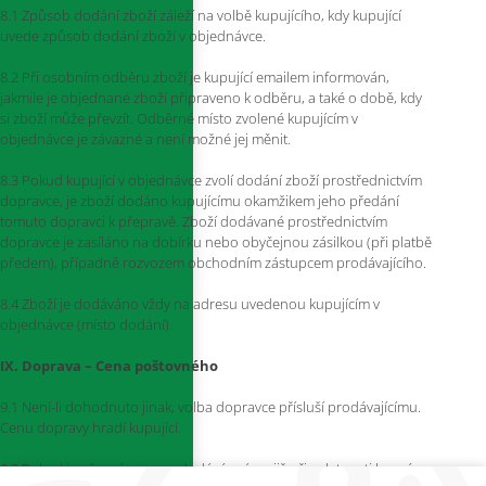
8.1 Způsob dodání zboží záleží na volbě kupujícího, kdy kupující
uvede způsob dodání zboží v objednávce.
8.2 Při osobním odběru zboží je kupující emailem informován,
jakmile je objednané zboží připraveno k odběru, a také o době, kdy
si zboží může převzít. Odběrné místo zvolené kupujícím v
objednávce je závazné a není možné jej měnit.
8.3 Pokud kupující v objednávce zvolí dodání zboží prostřednictvím
dopravce, je zboží dodáno kupujícímu okamžikem jeho předání
tomuto dopravci k přepravě. Zboží dodávané prostřednictvím
dopravce je zasíláno na dobírku nebo obyčejnou zásilkou (při platbě
předem), případně rozvozem obchodním zástupcem prodávajícího.
8.4 Zboží je dodáváno vždy na adresu uvedenou kupujícím v
objednávce (místo dodání).
IX. Doprava – Cena poštovného
9.1 Není-li dohodnuto jinak, volba dopravce přísluší prodávajícímu.
Cenu dopravy hradí kupující.
9.2 Pokud je přesná cena za dodání známa již při splatnosti kupní