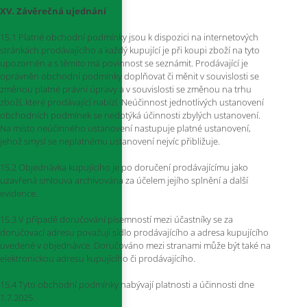
XV. Závěrečná ujednání
15.1 Platné obchodní podmínky jsou k dispozici na internetových
stránkách prodávajícího a každý kupující je při koupi zboží na tyto
upozorněn a s těmito má povinnost se seznámit. Prodávající je
oprávněn obchodní podmínky doplňovat či měnit v souvislosti se
změnou platné právní úpravy a v souvislosti se změnou na trhu
zboží, které prodávající nabízí. Neúčinnost jednotlivých ustanovení
obchodních podmínek se nedotýká účinnosti zbylých ustanovení.
Na místo neúčinného ustanovení nastupuje platné ustanovení,
jehož smysl se neplatnému ustanovení nejvíc přibližuje.
15.2 Objednávka kupujícího je po doručení prodávajícímu jako
uzavřená smlouva archivována za účelem jejího splnění a další
evidence.
15.3 V případě doručování písemností mezi účastníky se za
doručovací adresu považují sídlo prodávajícího a adresa kupujícího
uvedené v objednávce. Doručováno mezi stranami může být také na
elektronickou adresu kupujícího či prodávajícího.
15.4 Tyto obchodní podmínky nabývají platnosti a účinnosti dne
1.7.2025.