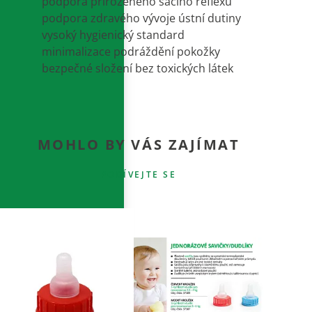
podpora přirozeného sacího reflexu
podpora zdravého vývoje ústní dutiny
vysoký hygienický standard
minimalizace podráždění pokožky
bezpečné složení bez toxických látek
MOHLO BY VÁS ZAJÍMAT
PODÍVEJTE SE