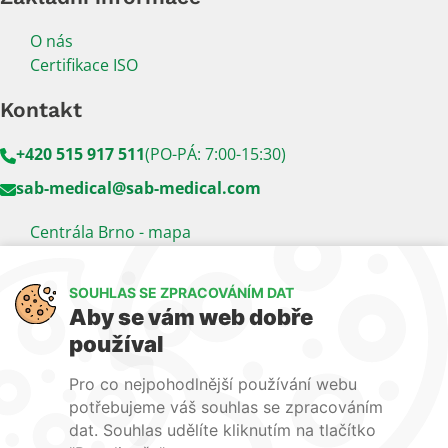
O nás
Certifikace ISO
Kontakt
+420 515 917 511
(PO-PÁ: 7:00-15:30)
sab-medical@sab-medical.com
Centrála Brno - mapa
Kancelář Praha - mapa
SOUHLAS SE ZPRACOVÁNÍM DAT
Sledujte nás
Aby se vám web dobře
používal
LinkedIn
Facebook
YouTube
Pro co nejpohodlnější používání webu
Naše další weby:
potřebujeme váš souhlas se zpracováním
dat. Souhlas udělíte kliknutím na tlačítko