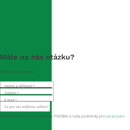
Máte na nás otázku?
Rádi Vám odpovíme
Jméno a příjmení *
Telefon *
E-mail *
Co pro vás můžeme udělat?
O vaše data je u nás postaráno. Přečtěte si naše podmínky pro
zpracování
osobních údajů
.