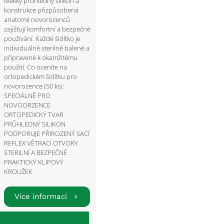
Měkký průhledný silikon a
konstrukce přizpůsobená
anatomii novorozenců
zajišťují komfortní a bezpečné
používání. Každé šidítko je
individuálně sterilně balené a
připravené k okamžitému
použití. Co oceníte na
ortopedickém šidítku pro
novorozence (50 ks):
SPECIÁLNĚ PRO
NOVOORZENCE
ORTOPEDICKÝ TVAR
PRŮHLEDNÝ SILIKON
PODPORUJE PŘIROZENÝ SACÍ
REFLEX VĚTRACÍ OTVORY
STERILNÍ A BEZPEČNÉ
PRAKTICKÝ KLIPOVÝ
KROUŽEK
Více informací