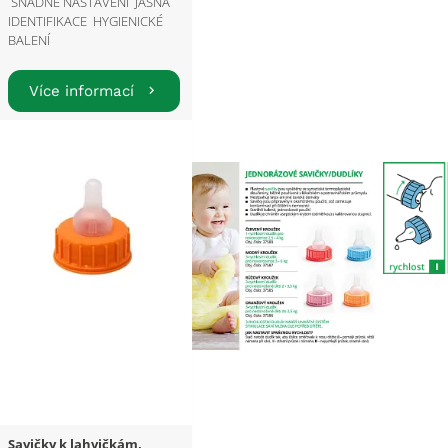
SNADNÉ NASTAVENÍ JASNÁ
IDENTIFIKACE HYGIENICKÉ
BALENÍ
Více informací
Savičky k lahvičkám,