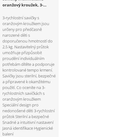
oranžový kroužek, 3-
rychlostní, 180 ks
3-rychlostní savičky s
oranžovým kroužkem jsou
určeny pro předčasně
narozené děti s
doporučenou hmotností do
2,5 kg. Nastavitelný průtok
umožňuje přizpůsobit
proudění individuálním
potřebám dítěte a podporuje
kontrolované tempo krmení.
Savičky jsou sterilní, bezpečné
a připravené k okamžitému
použití. Co oceníte na 3-
rychlostních savičkách s
oranžovým kroužkem
Speciální design pro
nedonošené děti 3-rychlostní
průtok Sterilní a bezpečné
Snadné a intuitivní nastavení
Jasná identifikace Hygienické
balení