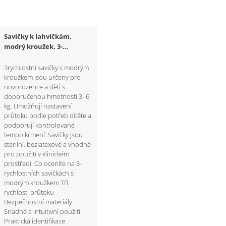
Savičky k lahvičkám,
modrý kroužek, 3-
rychlostní, 180 ks
3rychlostní savičky s modrým
kroužkem jsou určeny pro
novorozence a děti s
doporučenou hmotností 3–6
kg. Umožňují nastavení
průtoku podle potřeb dítěte a
podporují kontrolované
tempo krmení. Savičky jsou
sterilní, bezlatexové a vhodné
pro použití v klinickém
prostředí. Co oceníte na 3-
rychlostních savičkách s
modrým kroužkem Tři
rychlosti průtoku
Bezpečnostní materiály
Snadné a intuitivní použití
Praktická identifikace