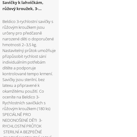
Savičky k lahvičkám,
růžový kroužek, 3-
rychlostní, 180 ks
Beldico 3-rychlostní savičky s
růžovým kroužkem jsou
určeny pro předčasně
narozené děti o doporučené
hmotnosti 2–3,5 kg.
Nastavitelný průtok umožňuje
přizpůsobit rychlost sání
individuálním potřebám
dítěte a podporuje
kontrolované tempo krmení.
Savičky jsou sterilní, bez
latexu a připravené k
okamžitému použití. Co
oceníte na Beldico 3-
Rychlostních savičkách s
růžovým kroužkem (180 ks)
SPECIÁLNĚ PRO
NEDONOŠENÉ DĚTI 3-
RYCHLOSTNÍ PRŮTOK
STERILNÍ A BEZPEČNÉ