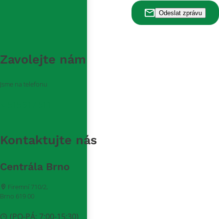
Zavolejte nám
Jsme na telefonu
515 917 511
Kontaktujte nás
Centrála Brno
Firemní 710/2,
Brno 619 00
(PO-PÁ: 7:00-15:30)