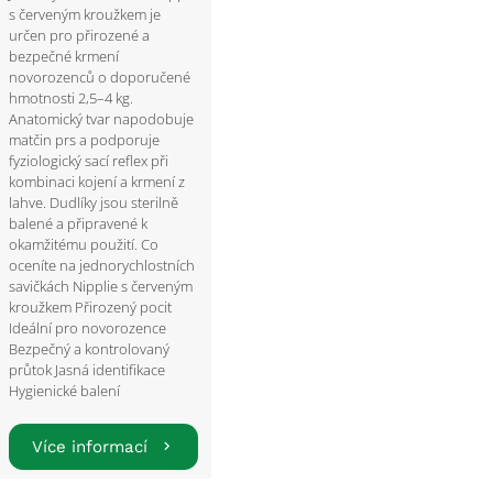
s červeným kroužkem je
určen pro přirozené a
bezpečné krmení
novorozenců o doporučené
hmotnosti 2,5–4 kg.
Anatomický tvar napodobuje
matčin prs a podporuje
fyziologický sací reflex při
kombinaci kojení a krmení z
lahve. Dudlíky jsou sterilně
balené a připravené k
okamžitému použití. Co
oceníte na jednorychlostních
savičkách Nipplie s červeným
kroužkem Přirozený pocit
Ideální pro novorozence
Bezpečný a kontrolovaný
průtok Jasná identifikace
Hygienické balení
Více informací