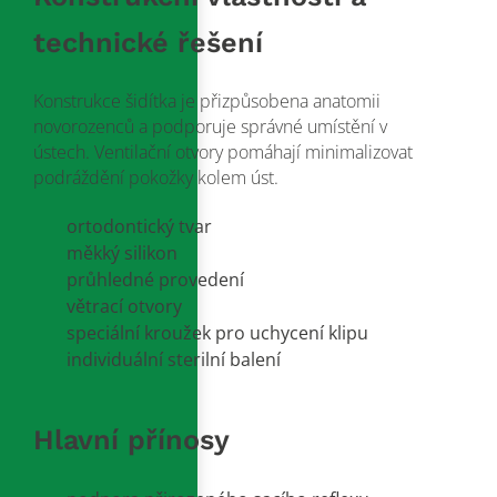
technické řešení
Konstrukce šidítka je přizpůsobena anatomii
novorozenců a podporuje správné umístění v
ústech. Ventilační otvory pomáhají minimalizovat
podráždění pokožky kolem úst.
ortodontický tvar
měkký silikon
průhledné provedení
větrací otvory
speciální kroužek pro uchycení klipu
individuální sterilní balení
Hlavní přínosy