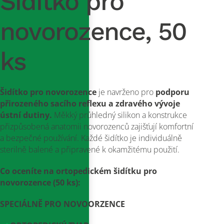
Šidítko pro
novorozence, 50
ks
Šidítko pro novorozence
je navrženo pro
podporu
přirozeného sacího reflexu a zdravého vývoje
ústní dutiny.
Měkký průhledný silikon a konstrukce
přizpůsobená anatomii novorozenců zajišťují komfortní
a bezpečné používání. Každé šidítko je individuálně
sterilně balené a připravené k okamžitému použití.
Co oceníte na ortopedickém šidítku pro
novorozence (50 ks):
SPECIÁLNĚ PRO NOVOORZENCE