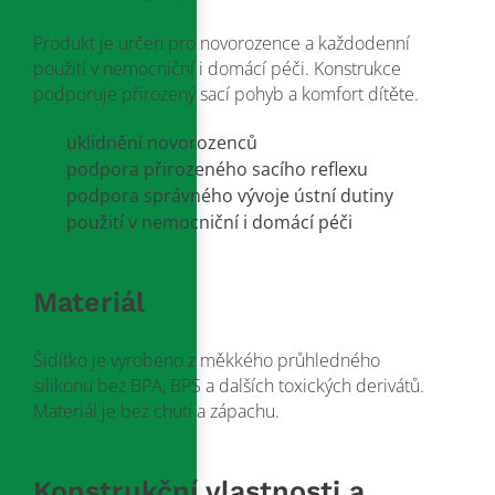
Produkt je určen pro novorozence a každodenní
použití v nemocniční i domácí péči. Konstrukce
podporuje přirozený sací pohyb a komfort dítěte.
uklidnění novorozenců
podpora přirozeného sacího reflexu
podpora správného vývoje ústní dutiny
použití v nemocniční i domácí péči
Materiál
Šidítko je vyrobeno z měkkého průhledného
silikonu bez BPA, BPS a dalších toxických derivátů.
Materiál je bez chuti a zápachu.
Konstrukční vlastnosti a