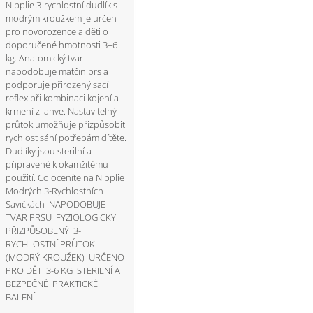
Nipplie 3-rychlostní dudlík s
modrým kroužkem je určen
pro novorozence a děti o
doporučené hmotnosti 3–6
kg. Anatomický tvar
napodobuje matčin prs a
podporuje přirozený sací
reflex při kombinaci kojení a
krmení z lahve. Nastavitelný
průtok umožňuje přizpůsobit
rychlost sání potřebám dítěte.
Dudlíky jsou sterilní a
připravené k okamžitému
použití. Co oceníte na Nipplie
Modrých 3-Rychlostních
Savičkách NAPODOBUJE
TVAR PRSU FYZIOLOGICKY
PŘIZPŮSOBENÝ 3-
RYCHLOSTNÍ PRŮTOK
(MODRÝ KROUŽEK) URČENO
PRO DĚTI 3-6 KG STERILNÍ A
BEZPEČNÉ PRAKTICKÉ
BALENÍ