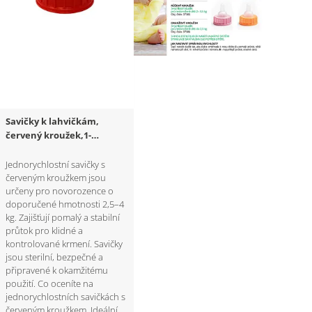
Savičky k lahvičkám,
červený kroužek,1-
rychlostní, 180 ks
Jednorychlostní savičky s
červeným kroužkem jsou
určeny pro novorozence o
doporučené hmotnosti 2,5–4
kg. Zajišťují pomalý a stabilní
průtok pro klidné a
kontrolované krmení. Savičky
jsou sterilní, bezpečné a
připravené k okamžitému
použití. Co oceníte na
jednorychlostních savičkách s
červeným kroužkem Ideální