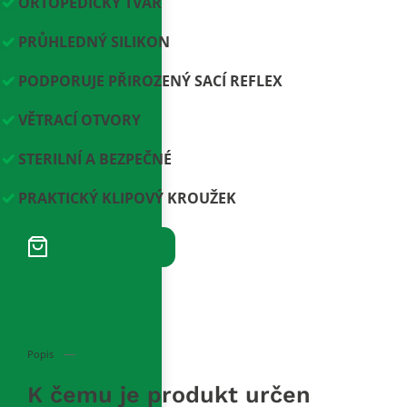
ORTOPEDICKÝ TVAR
PRŮHLEDNÝ SILIKON
PODPORUJE PŘIROZENÝ SACÍ REFLEX
VĚTRACÍ OTVORY
STERILNÍ A BEZPEČNÉ
PRAKTICKÝ KLIPOVÝ KROUŽEK
Přejít do eshopu
Popis
K čemu je produkt určen