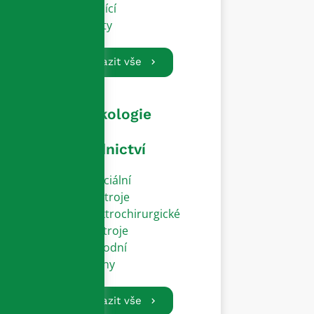
Vodící
dráty
Zobrazit vše
Gynekologie
a
porodnictví
Speciální
přístroje
Elektrochirurgické
nástroje
Porodní
zvony
Zobrazit vše