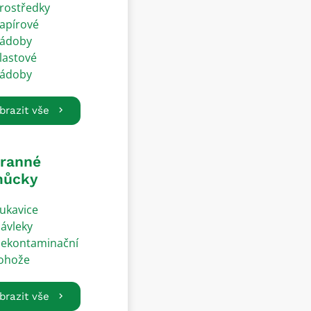
rostředky
apírové
ádoby
lastové
ádoby
brazit vše
ranné
ůcky
ukavice
ávleky
ekontaminační
ohože
brazit vše