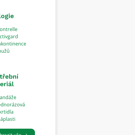
logie
ontrelle
ctivgard
nkontinence
užů
třební
eriál
andáže
ednorázová
krtidla
áplasti
brazit vše