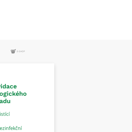
E-SHOP
vidace
logického
adu
istící
ezinfekční