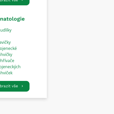
natologie
udlíky
avičky
ojenecké
ahvičky
hřívače
ojeneckých
ahviček
brazit vše