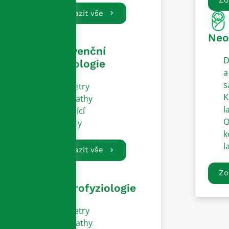
Zobrazit vše
Neo
Intervenční
D
kardiologie
a
s
Katetry
K
Sheathy
l
Vodící
O
dráty
k
l
Zobrazit vše
Zo
Elektrofyziologie
Katetry
Sheathy