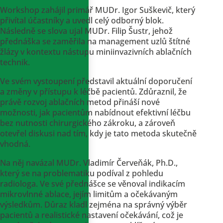
Workshop zahájil primář MUDr. Igor Suškevič, který
přivítal účastníky a uvedl celý odborný blok.
Následně se slova ujal MUDr. Filip Šustr, jehož
přednáška se zaměřila na management uzlů štítné
žlázy v kontextu nástupu miniinvazivních ablačních
technik.
Ve svém vystoupení představil aktuální doporučení
a změny v přístupu k léčbě pacientů. Zdůraznil, že
právě rozvoj ablačních metod přináší nové
možnosti, jak pacientům nabídnout efektivní léčbu
bez nutnosti chirurgického zákroku, a zároveň
otevřel diskusi nad tím, kdy je tato metoda skutečně
vhodná.
Na něj navázal MUDr. Vladimír Červeňák, Ph.D.,
který se na problematiku podíval z pohledu
radiologa. Ve své přednášce se věnoval indikacím
mikrovlnné ablace, jejím limitům a očekávaným
výsledkům. Důraz kladl zejména na správný výběr
pacientů a realistické nastavení očekávání, což je