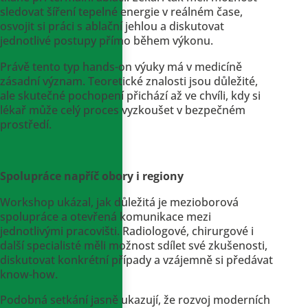
sledovat šíření tepelné energie v reálném čase,
osvojit si práci s ablační jehlou a diskutovat
jednotlivé postupy přímo během výkonu.
Právě tento typ hands-on výuky má v medicíně
zásadní význam. Teoretické znalosti jsou důležité,
ale skutečné pochopení přichází až ve chvíli, kdy si
lékař může celý proces vyzkoušet v bezpečném
prostředí.
Spolupráce napříč obory i regiony
Workshop ukázal, jak důležitá je mezioborová
spolupráce a otevřená komunikace mezi
jednotlivými pracovišti. Radiologové, chirurgové i
další specialisté měli možnost sdílet své zkušenosti,
diskutovat konkrétní případy a vzájemně si předávat
know-how.
Podobná setkání jasně ukazují, že rozvoj moderních