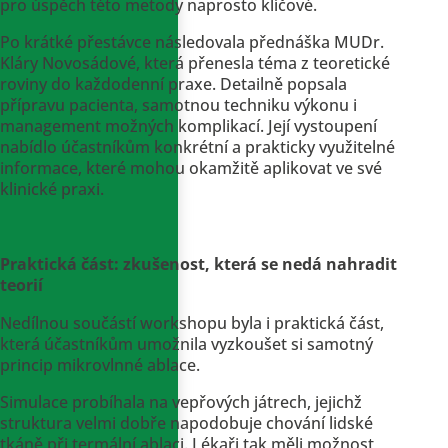
pro úspěch této metody naprosto klíčové.
Po krátké přestávce následovala přednáška MUDr.
Kláry Novosádové, která přenesla téma z teoretické
roviny do každodenní praxe. Detailně popsala
přípravu pacienta, samotnou techniku výkonu i
management možných komplikací. Její vystoupení
nabídlo účastníkům konkrétní a prakticky využitelné
informace, které mohou okamžitě aplikovat ve své
klinické praxi.
Praktická část: zkušenost, která se nedá nahradit
teorií
Nedílnou součástí workshopu byla i praktická část,
která účastníkům umožnila vyzkoušet si samotný
princip mikrovlnné ablace.
Simulace probíhala na vepřových játrech, jejichž
struktura velmi dobře napodobuje chování lidské
tkáně při termální ablaci. Lékaři tak měli možnost