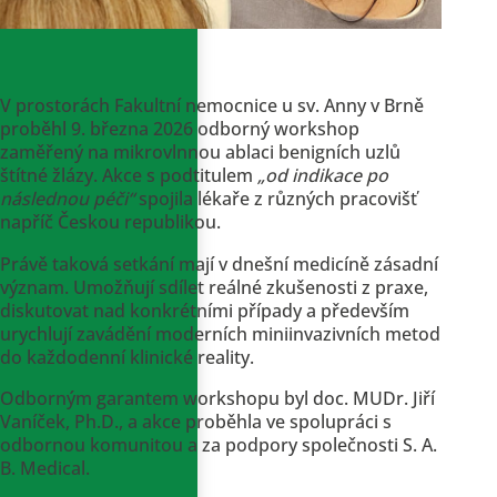
V prostorách Fakultní nemocnice u sv. Anny v Brně
proběhl 9. března 2026 odborný workshop
zaměřený na mikrovlnnou ablaci benigních uzlů
štítné žlázy. Akce s podtitulem
„od indikace po
následnou péči“
spojila lékaře z různých pracovišť
napříč Českou republikou.
Právě taková setkání mají v dnešní medicíně zásadní
význam. Umožňují sdílet reálné zkušenosti z praxe,
diskutovat nad konkrétními případy a především
urychlují zavádění moderních miniinvazivních metod
do každodenní klinické reality.
Odborným garantem workshopu byl doc. MUDr. Jiří
Vaníček, Ph.D., a akce proběhla ve spolupráci s
odbornou komunitou a za podpory společnosti S. A.
B. Medical.