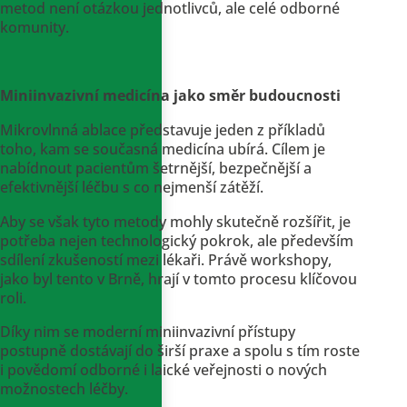
metod není otázkou jednotlivců, ale celé odborné
komunity.
Miniinvazivní medicína jako směr budoucnosti
Mikrovlnná ablace představuje jeden z příkladů
toho, kam se současná medicína ubírá. Cílem je
nabídnout pacientům šetrnější, bezpečnější a
efektivnější léčbu s co nejmenší zátěží.
Aby se však tyto metody mohly skutečně rozšířit, je
potřeba nejen technologický pokrok, ale především
sdílení zkušeností mezi lékaři. Právě workshopy,
jako byl tento v Brně, hrají v tomto procesu klíčovou
roli.
Díky nim se moderní miniinvazivní přístupy
postupně dostávají do širší praxe a spolu s tím roste
i povědomí odborné i laické veřejnosti o nových
možnostech léčby.