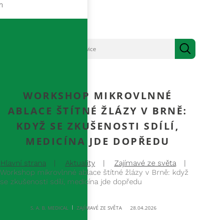
m
WORKSHOP MIKROVLNNÉ
ABLACE ŠTÍTNÉ ŽLÁZY V BRNĚ:
KDYŽ SE ZKUŠENOSTI SDÍLÍ,
MEDICÍNA JDE DOPŘEDU
Hlavní strana
Aktuality
Zajímavé ze světa
Workshop mikrovlnné ablace štítné žlázy v Brně: když
se zkušenosti sdílí, medicína jde dopředu
S. A. B. MEDICAL
28.04.2026
ZAJÍMAVÉ ZE SVĚTA