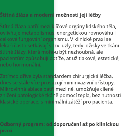
Štítná žláza a moderní možnosti její léčby
Štítná žláza patří mezi klíčové orgány lidského těla,
ovlivňuje metabolismus, energetickou rovnováhu i
celkové fungování organismu. V klinické praxi se
lékaři často setkávají s tzv. uzly, tedy ložisky ve tkáni
štítné žlázy, která mohou být nezhoubná, ale
pacientům způsobují potíže, ať už tlakové, estetické,
nebo hormonální.
Zatímco dříve byla standardem chirurgická léčba,
dnes se stále více prosazují miniinvazivní přístupy.
Mikrovlnná ablace patří mezi ně, umožňuje cílené
zničení patologické tkáně pomocí tepla, bez nutnosti
klasické operace, s minimální zátěží pro pacienta.
Odborný program: od doporučení až po klinickou
praxi