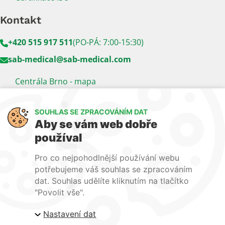
Kontakt
+420 515 917 511
(PO-PÁ: 7:00-15:30)
sab-medical@sab-medical.com
Centrála Brno - mapa
Kancelář Praha - mapa
SOUHLAS SE ZPRACOVÁNÍM DAT
Sledujte nás
Aby se vám web dobře
používal
LinkedIn
Facebook
YouTube
Pro co nejpohodlnější používání webu
Naše další weby:
potřebujeme váš souhlas se zpracováním
dat. Souhlas udělíte kliknutím na tlačítko
www.lecba-rakoviny.com
"Povolit vše".
www.zilni-poradna.com
Nastavení dat
www.lecba-bolesti.com