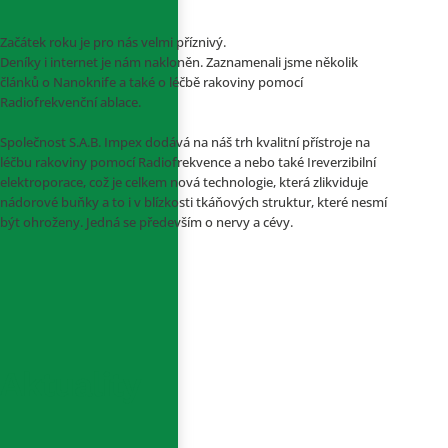
Začátek roku je pro nás velmi příznivý.
Deníky i internet je nám nakloněn. Zaznamenali jsme několik
článků o Nanoknife a také o léčbě rakoviny pomocí
Radiofrekvenční ablace.
Společnost S.A.B. Impex dodává na náš trh kvalitní přístroje na
léčbu rakoviny pomocí Radiofrekvence a nebo také Ireverzibilní
elektroporace, což je celkem nová technologie, která zlikviduje
nádorové buňky a to i v blízkosti tkáňových struktur, které nesmí
být ohroženy. Jedná se především o nervy a cévy.
Aktuality