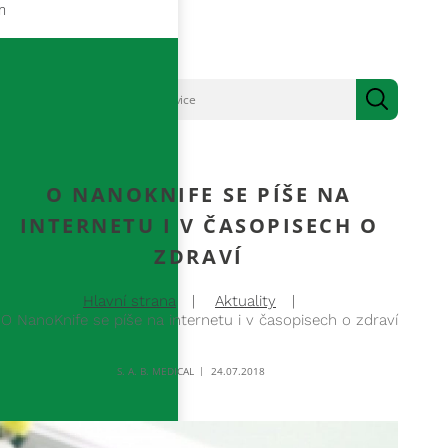
m
O NANOKNIFE SE PÍŠE NA
INTERNETU I V ČASOPISECH O
ZDRAVÍ
Hlavní strana
Aktuality
O NanoKnife se píše na internetu i v časopisech o zdraví
S. A. B. MEDICAL
24.07.2018