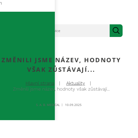
m
ZMĚNILI JSME NÁZEV, HODNOTY
VŠAK ZŮSTÁVAJÍ...
Hlavní strana
Aktuality
Změnili jsme název, hodnoty však zůstávají...
S. A. B. MEDICAL
10.09.2025