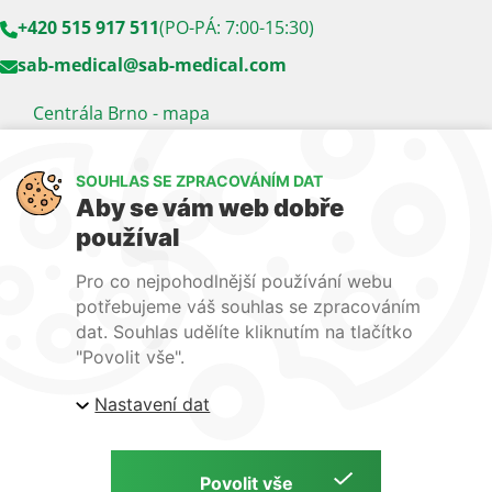
+420 515 917 511
(PO-PÁ: 7:00-15:30)
sab-medical@sab-medical.com
Centrála Brno - mapa
Kancelář Praha - mapa
SOUHLAS SE ZPRACOVÁNÍM DAT
Sledujte nás
Aby se vám web dobře
používal
LinkedIn
Facebook
YouTube
Pro co nejpohodlnější používání webu
Naše další weby:
potřebujeme váš souhlas se zpracováním
dat. Souhlas udělíte kliknutím na tlačítko
www.lecba-rakoviny.com
"Povolit vše".
www.zilni-poradna.com
Nastavení dat
www.lecba-bolesti.com