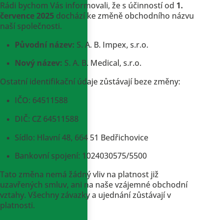
Rádi bychom Vás informovali, že s účinností od
1.
července 2025
dochází ke změně obchodního názvu
naší společnosti.
Původní název:
S. A. B. Impex, s.r.o.
Nový název:
S. A. B. Medical, s.r.o.
Ostatní identifikační údaje zůstávají beze změny:
IČO: 64511588
DIČ: CZ 64511588
Sídlo: Hlavní 48, 664 51 Bedřichovice
Bankovní spojení: 1024030575/5500
Tato změna nemá žádný vliv na platnost již
uzavřených smluv, ani na naše vzájemné obchodní
vztahy. Všechny závazky a ujednání zůstávají v
platnosti.