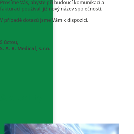
Prosíme Vás, abyste při budoucí komunikaci a
fakturaci používali již nový název společnosti.
V případě dotazů jsme Vám k dispozici.
S úctou,
S. A. B. Medical, s.r.o.
Aktuality