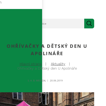
m
OHŘÍVAČKY A DĚTSKÝ DEN U
APOLINÁŘE
Hlavní strana
Aktuality
Ohřívačky a Dětský den U Apolináře
S. A. B. MEDICAL
20.06.2019