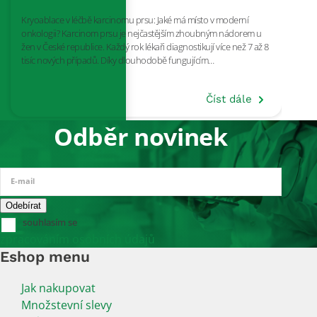
Kryoablace v léčbě karcinomu prsu: Jaké má místo v moderní
V p
onkologii? Karcinom prsu je nejčastějším zhoubným nádorem u
bře
žen v České republice. Každý rok lékaři diagnostikují více než 7 až 8
ben
tisíc nových případů. Díky dlouhodobě fungujícím…
nás
Číst dále
Odběr novinek
E-mail
souhlasím se
zpracováním osobních údajů
Eshop menu
Jak nakupovat
Množstevní slevy