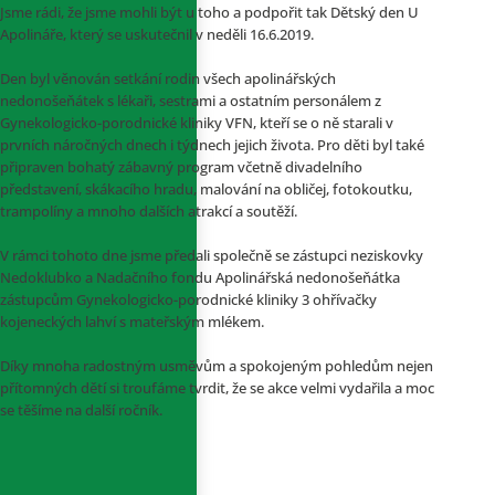
Jsme rádi, že jsme mohli být u toho a podpořit tak Dětský den U
Apolináře, který se uskutečnil v neděli 16.6.2019.
Den byl věnován setkání rodin všech apolinářských
nedonošeňátek s lékaři, sestrami a ostatním personálem z
Gynekologicko-porodnické kliniky VFN, kteří se o ně starali v
prvních náročných dnech i týdnech jejich života. Pro děti byl také
připraven bohatý zábavný program včetně divadelního
představení, skákacího hradu, malování na obličej, fotokoutku,
trampolíny a mnoho dalších atrakcí a soutěží.
V rámci tohoto dne jsme předali společně se zástupci neziskovky
Nedoklubko a Nadačního fondu Apolinářská nedonošeňátka
zástupcům Gynekologicko-porodnické kliniky 3 ohřívačky
kojeneckých lahví s mateřským mlékem.
Díky mnoha radostným usměvům a spokojeným pohledům nejen
přítomných dětí si troufáme tvrdit, že se akce velmi vydařila a moc
se těšíme na další ročník.