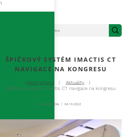
m
ŠPIČKOVÝ SYSTÉM IMACTIS CT
NAVIGACE NA KONGRESU
Hlavní strana
Aktuality
Špičkový systém Imactis CT navigace na kongresu
S. A. B. MEDICAL
04.10.2022