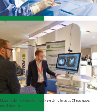
Máte-li zájem o více informací k systému Imactis CT navigace,
neváhejte nás
kontaktovat
.