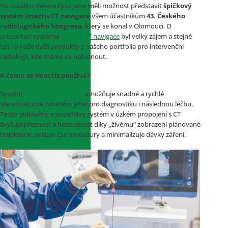
Na začátku měsíce října jsme měli možnost představit
špičkový
systém Imactis CT navigace
všem účastníkům
43. Českého
radiologického kongresu
, který se konal v Olomouci. O
prezentaci systému
Imactis CT navigace
byl velký zájem a stejně
tak i o naše další produkty z našeho portfolia pro intervenční
radiologii, kde máme co nabídnout.
K čemu se Imactis používá?
Systém
Imactis CT navigace
umožňuje snadné a rychlé
stereotaktické zavádění jehel pro diagnostiku i následnou léčbu.
Tento jedinečný a spolehlivý systém v úzkém propojení s CT
zvyšuje přesnost a bezpečnost díky „živému“ zobrazení plánované
trajektorie, snižuje čas procedury a minimalizuje dávky záření.