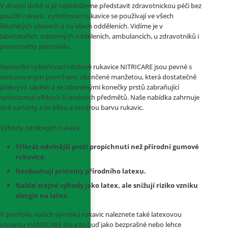
V dnešní době si již nedokážeme představit zdravotnickou péči bez
použití rukavic. Vyšetřovací rukavice se používají ve všech
lékařských oborech a na všech odděleních. Vidíme je v
laboratořích, odborných odděleních, ambulancích, u zdravotníků i
pomocného personálu.
Nesterilní vyšetřovací nitrilové rukavice NITRICARE jsou pevné s
texturovaným povrchem, ukončené manžetou, která dostatečně
překrývá zápěstí a se zdrsněnými konečky prstů zabraňující
vyklouznutí vlhkých či mokrých předmětů. Naše nabídka zahrnuje
dvě varianty a to bílou a modrou barvu rukavic.
Výhody nitrilových rukavic:
Třikrát odolnější proti propíchnutí než přírodní gumové
rukavice.
Neobsahují proteiny přírodního latexu.
Nabízí stejné výhody jako latex, ale snižují riziko vzniku
alergie na latex.
V portfoliu našich výrobků rukavic naleznete také latexovou
variantu HANDCARE lite a to buď jako bezprašné nebo lehce