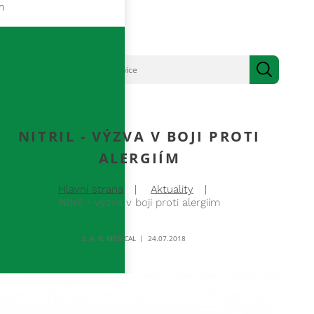
m
NITRIL - VÝZVA V BOJI PROTI
ALERGIÍM
Hlavní strana
Aktuality
NItril - výzva v boji proti alergiím
S. A. B. MEDICAL
24.07.2018