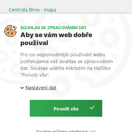
Centrála Brno - mapa
Kancelář Praha - mapa
SOUHLAS SE ZPRACOVÁNÍM DAT
Sledujte nás
Aby se vám web dobře
používal
LinkedIn
Facebook
YouTube
Pro co nejpohodlnější používání webu
Naše další weby:
potřebujeme váš souhlas se zpracováním
dat. Souhlas udělíte kliknutím na tlačítko
www.lecba-rakoviny.com
"Povolit vše".
www.zilni-poradna.com
Nastavení dat
www.lecba-bolesti.com
Copyright © S. A. B. Medical, 2026 | Zdravotnická technika a potřeby
Tvorba webu:
Souhlas můžete odmítnout