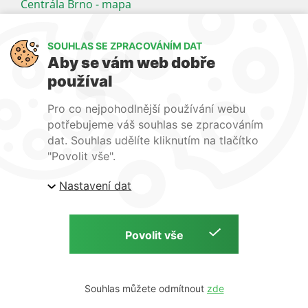
Centrála Brno - mapa
Kancelář Praha - mapa
SOUHLAS SE ZPRACOVÁNÍM DAT
Sledujte nás
Aby se vám web dobře
používal
LinkedIn
Facebook
YouTube
Pro co nejpohodlnější používání webu
Naše další weby:
potřebujeme váš souhlas se zpracováním
dat. Souhlas udělíte kliknutím na tlačítko
www.lecba-rakoviny.com
"Povolit vše".
www.zilni-poradna.com
Nastavení dat
www.lecba-bolesti.com
Copyright © S. A. B. Medical, 2026 | Zdravotnická technika a potřeby
Tvorba webu:
Souhlas můžete odmítnout