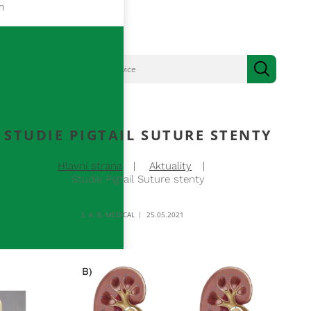
m
STUDIE PIGTAIL SUTURE STENTY
Hlavní strana
Aktuality
Studie Pigtail Suture stenty
S. A. B. MEDICAL
25.05.2021