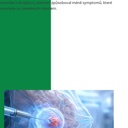
srovnání s dvojitým J stentem způsoboval méně symptomů, které
souvisely se zavedeným stentem.
Kompletní studie ke stažení.
Aktuality