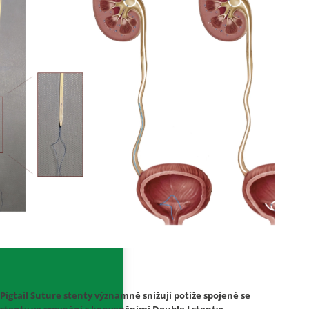
Pigtail Suture stenty významně snižují potíže spojené se
stenty ve srovnání s konvenčními Double J stenty;