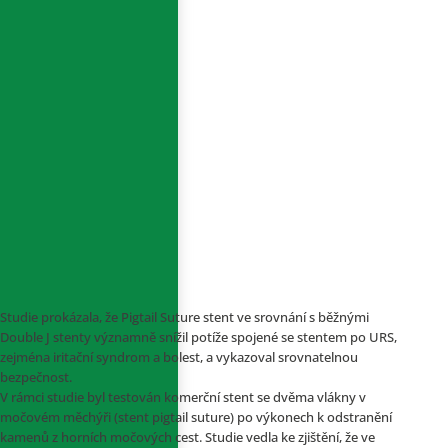
Studie prokázala, že Pigtail Suture stent ve srovnání s běžnými
Double J stenty významně snížil potíže spojené se stentem po URS,
zejména iritační syndrom a bolest, a vykazoval srovnatelnou
bezpečnost.
V rámci studie byl testován komerční stent se dvěma vlákny v
močovém měchýři (stent pigtail suture) po výkonech k odstranění
kamenů z horních močových cest. Studie vedla ke zjištění, že ve