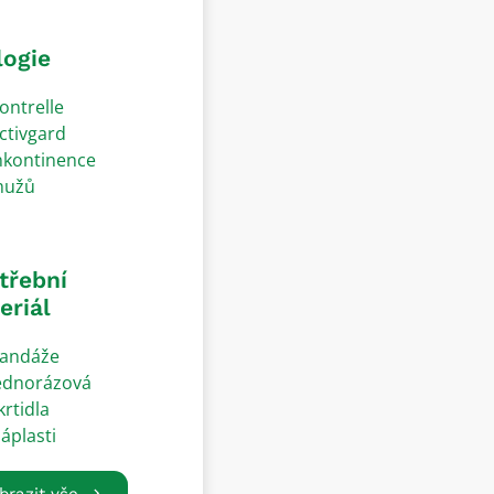
logie
ontrelle
ctivgard
nkontinence
užů
třební
eriál
andáže
ednorázová
krtidla
áplasti
brazit vše