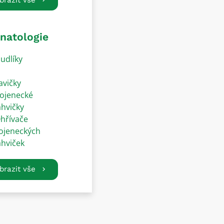
natologie
udlíky
avičky
ojenecké
ahvičky
hřívače
ojeneckých
ahviček
brazit vše