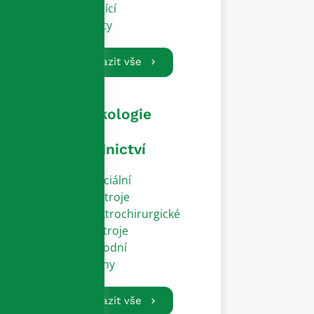
Vodící
dráty
Zobrazit vše
Gynekologie
a
porodnictví
Speciální
přístroje
Elektrochirurgické
nástroje
Porodní
zvony
Zobrazit vše