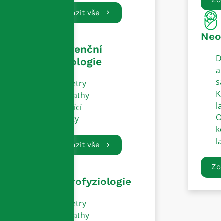
Zobrazit vše
Neo
Intervenční
D
kardiologie
a
s
Katetry
K
Sheathy
l
Vodící
O
dráty
k
l
Zobrazit vše
Zo
Elektrofyziologie
Katetry
Sheathy