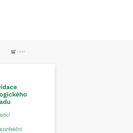
E-SHOP
vidace
logického
adu
istící
ezinfekční