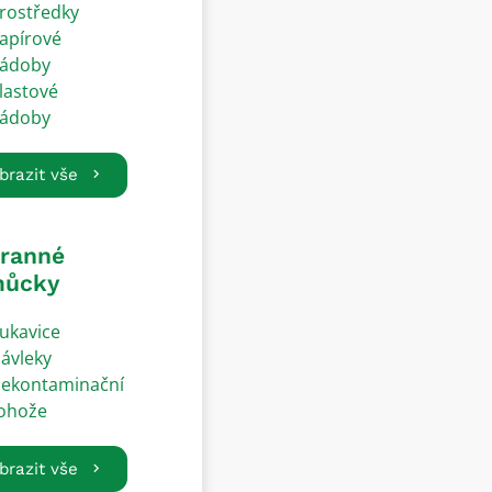
rostředky
apírové
ádoby
lastové
ádoby
brazit vše
ranné
ůcky
ukavice
ávleky
ekontaminační
ohože
brazit vše