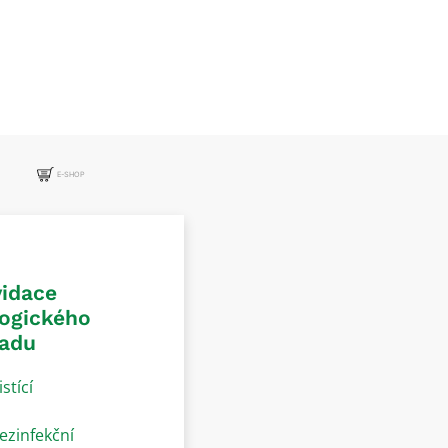
E-SHOP
vidace
logického
adu
istící
ezinfekční