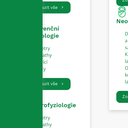
Zobrazit vše
Neo
Intervenční
D
kardiologie
a
s
Katetry
K
Sheathy
l
Vodící
O
dráty
k
l
Zobrazit vše
Zo
Elektrofyziologie
Katetry
Sheathy