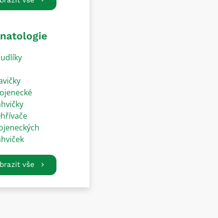
natologie
udlíky
avičky
ojenecké
ahvičky
hřívače
ojeneckých
ahviček
brazit vše