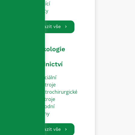
Vodící
dráty
Zobrazit vše
Gynekologie
a
porodnictví
Speciální
přístroje
Elektrochirurgické
nástroje
Porodní
zvony
Zobrazit vše