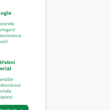
logie
ontrelle
ctivgard
nkontinence
užů
třební
eriál
andáže
ednorázová
krtidla
áplasti
brazit vše