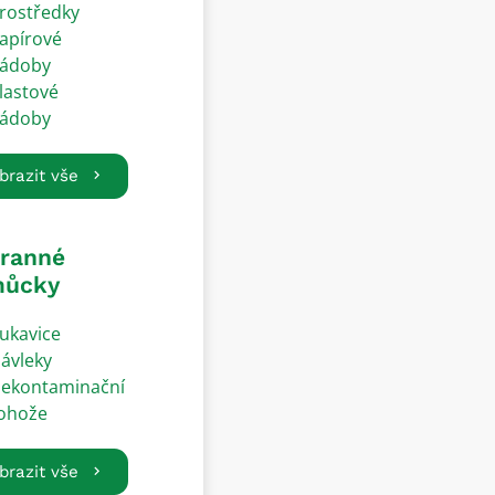
rostředky
apírové
ádoby
lastové
ádoby
brazit vše
ranné
ůcky
ukavice
ávleky
ekontaminační
ohože
brazit vše